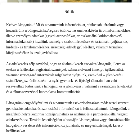
Sütik
Kedves látogatónk! Mi és a partnereink információkat, sütiket stb. tárolunk vagy
hozzáférünk a böngészéshez/regisztrációhoz használt eszközön tárolt információkhoz,
illetve személyes adatokat (egyedi azonosítókat, az eszköz által küldött alapvető
információkat stb.) kezelünk személyre szabott hirdetések és tartalmak nyújtásához,
hirdetés- és tartalomméréshez, nézettségi adatok gyűjtéséhez, valamint termékek
kifejlesztéséhez és azok javításához.
Az adatkezelés célja továbbá, hogy az általunk kezelt site-okra látogatók, illetve az
ezeken a felületeken regisztrált személyek számára olvasói élményt, tájékoztatást,
valamint szerteágazó információszolgáltatást nyújtsunk, ezenkívül – jelentkezési
szándék/regisztráció esetén – a nyári gyermek- és ifjúsági táborainkban való
részvételhez biztosítsuk a támogatói és a jelentkezési, valamint a számlázási feltételeket
A tábor végén az új kis családodtól
és a táborszervezéssel kapcsolatos kommunikációt.
búcsúzol el
Látogatóink engedélyével mi és a partnereink eszközleolvasásos módszerrel szerzett
geolokációs adatokat és azonosítási információkat is felhasználhatunk. Látogatóink a
INTERJÚ
2023. 05. 22.
megfelelő helyre kattintva hozzájárulhatnak az általunk és a partnereink által végzett
adatkezeléshez. További lehetőségként a hozzájárulás megadása vagy elutasítása előtt
Ha eleinte félsz is egy új helyen, egy jó nyári táborban otthon
látogatóink részletesebb információkhoz juthatnak, és megváltoztathatják kereső-
érezheted magad, a táborozók egy részével pedig szoros
beállításaikat.
barátságot alakíthatsz ki. A PEOPLE TEAM táboroztatóját,