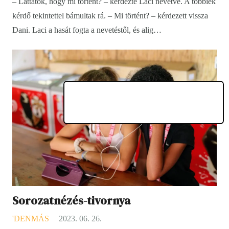
– Láttátok, hogy mi történt? – kérdezte Laci nevetve. A többiek
kérdő tekintettel bámultak rá. – Mi történt? – kérdezett vissza
Dani. Laci a hasát fogta a nevetéstől, és alig…
Sorozatnézés-tivornya
'DENMÁS
2023. 06. 26.