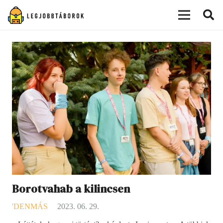
modal-check
Borotvahab a kilincsen
'DENMÁS
2023. 06. 29.