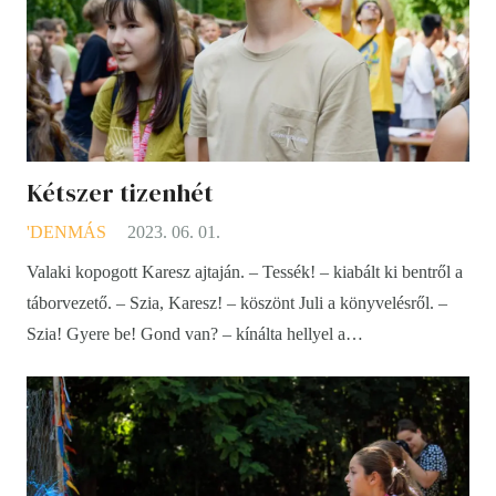
Kétszer tizenhét
'DENMÁS
2023. 06. 01.
Valaki kopogott Karesz ajtaján. – Tessék! – kiabált ki bentről a
táborvezető. – Szia, Karesz! – köszönt Juli a könyvelésről. –
Szia! Gyere be! Gond van? – kínálta hellyel a…