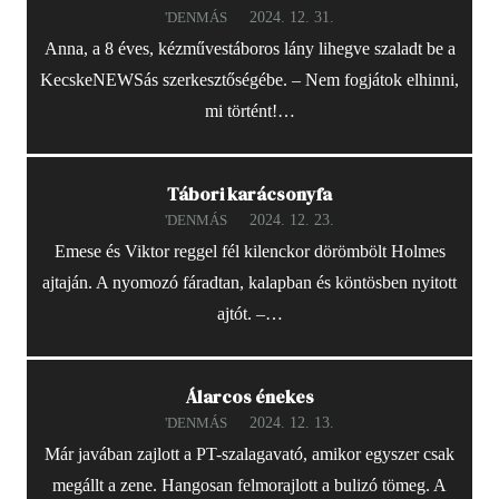
2024. 12. 31.
'DENMÁS
Anna, a 8 éves, kézművestáboros lány lihegve szaladt be a
KecskeNEWSás szerkesztőségébe. – Nem fogjátok elhinni,
mi történt!…
Tábori karácsonyfa
2024. 12. 23.
'DENMÁS
Emese és Viktor reggel fél kilenckor dörömbölt Holmes
ajtaján. A nyomozó fáradtan, kalapban és köntösben nyitott
ajtót. –…
Álarcos énekes
2024. 12. 13.
'DENMÁS
Már javában zajlott a PT-szalagavató, amikor egyszer csak
megállt a zene. Hangosan felmorajlott a bulizó tömeg. A