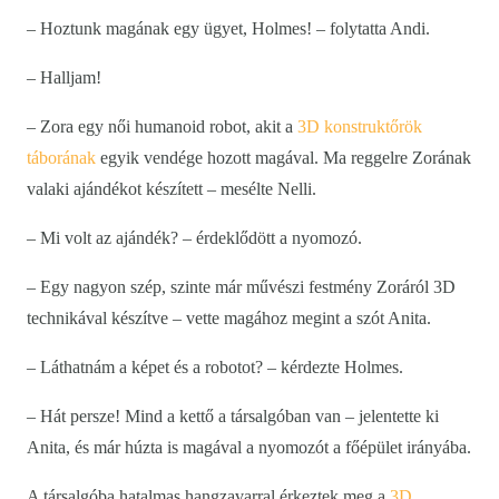
– Hoztunk magának egy ügyet, Holmes! – folytatta Andi.
– Halljam!
– Zora egy női humanoid robot, akit a
3D konstruktőrök
táborának
egyik vendége hozott magával. Ma reggelre Zorának
valaki ajándékot készített – mesélte Nelli.
– Mi volt az ajándék? – érdeklődött a nyomozó.
– Egy nagyon szép, szinte már művészi festmény Zoráról 3D
technikával készítve – vette magához megint a szót Anita.
– Láthatnám a képet és a robotot? – kérdezte Holmes.
– Hát persze! Mind a kettő a társalgóban van – jelentette ki
Anita, és már húzta is magával a nyomozót a főépület irányába.
A társalgóba hatalmas hangzavarral érkeztek meg a
3D