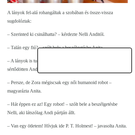
A lányok fel-alá rohangáltak a szobában és össze-vissza
sugdolóztak:
– Szerinted ki csinálhatta? – kérdezte Nelli Anditól.
– Talán egy fiú? – szólt bele a beszélgetésbe Anita.
– A lányok is tudnak klassz dolgokat csinálni – válaszolt kicsit
sértődötten Andi.
– Persze, de Zora mégiscsak egy női humanoid robot –
magyarázta Anita.
– Hát éppen ez az! Egy robot! – szólt bele a beszélgetésbe
Nelli, aki látszólag Andi pártján állt.
– Van egy ötletem! Hívjuk ide P. T. Holmest! – javasolta Anita.