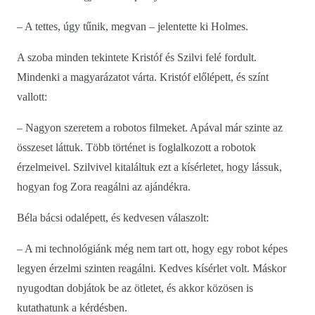
– A tettes, úgy tűnik, megvan – jelentette ki Holmes.
A szoba minden tekintete Kristóf és Szilvi felé fordult.
Mindenki a magyarázatot várta. Kristóf előlépett, és színt
vallott:
– Nagyon szeretem a robotos filmeket. Apával már szinte az
összeset láttuk. Több történet is foglalkozott a robotok
érzelmeivel. Szilvivel kitaláltuk ezt a kísérletet, hogy lássuk,
hogyan fog Zora reagálni az ajándékra.
Béla bácsi odalépett, és kedvesen válaszolt:
– A mi technológiánk még nem tart ott, hogy egy robot képes
legyen érzelmi szinten reagálni. Kedves kísérlet volt. Máskor
nyugodtan dobjátok be az ötletet, és akkor közösen is
kutathatunk a kérdésben.