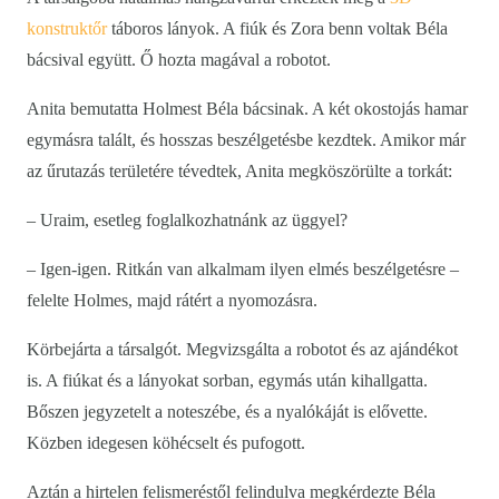
konstruktőr
táboros lányok. A fiúk és Zora benn voltak Béla
bácsival együtt. Ő hozta magával a robotot.
Anita bemutatta Holmest Béla bácsinak. A két okostojás hamar
egymásra talált, és hosszas beszélgetésbe kezdtek. Amikor már
az űrutazás területére tévedtek, Anita megköszörülte a torkát:
– Uraim, esetleg foglalkozhatnánk az üggyel?
– Igen-igen. Ritkán van alkalmam ilyen elmés beszélgetésre –
felelte Holmes, majd rátért a nyomozásra.
Körbejárta a társalgót. Megvizsgálta a robotot és az ajándékot
is. A fiúkat és a lányokat sorban, egymás után kihallgatta.
Bőszen jegyzetelt a noteszébe, és a nyalókáját is elővette.
Közben idegesen köhécselt és pufogott.
Aztán a hirtelen felismeréstől felindulva megkérdezte Béla