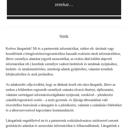
zenekar…
Sütik
Friss
Kedves látogatónk! Mi és a partnereink információkat, sütiket stb. tárolunk vagy
hozzáférünk a böngészéshez/regisztrációhoz használt eszközön tárolt információkhoz,
illetve személyes adatokat (egyedi azonosítókat, az eszköz által küldött alapvető
információkat stb.) kezelünk személyre szabott hirdetések és tartalmak nyújtásához,
hirdetés- és tartalomméréshez, nézettségi adatok gyűjtéséhez, valamint termékek
kifejlesztéséhez és azok javításához.
Az adatkezelés célja továbbá, hogy az általunk kezelt site-okra látogatók, illetve az
ezeken a felületeken regisztrált személyek számára olvasói élményt, tájékoztatást,
valamint szerteágazó információszolgáltatást nyújtsunk, ezenkívül – jelentkezési
szándék/regisztráció esetén – a nyári gyermek- és ifjúsági táborainkban való
részvételhez biztosítsuk a támogatói és a jelentkezési, valamint a számlázási feltételeket
és a táborszervezéssel kapcsolatos kommunikációt.
Látogatóink engedélyével mi és a partnereink eszközleolvasásos módszerrel szerzett
geolokációs adatokat és azonosítási információkat is felhasználhatunk. Látogatóink a