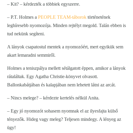
– Kit? – kérdezték a többiek egyszerre.
– P.T. Holmes a
PEOPLE TEAM-táborok
történetének
leghíresebb nyomozója. Minden rejtélyt megold. Talán ebben is
tud nekünk segíteni.
A lányok csapatostul mentek a nyomozóért, mert egyikük sem
akart lemaradni semmiről.
Holmes a teniszpálya mellett sétálgatott éppen, amikor a lányok
rátaláltak. Egy Agatha Christie-könyvet olvasott.
Ballonkabátjában és kalapjában nem lehetett látni az arcát.
– Nincs melege? – kérdezte kertelés nélkül Anita.
– Egy jó nyomozót sohasem nyomnak el az ilyesfajta külső
tényezők. Hideg vagy meleg? Teljesen mindegy. A lényeg az
ügy!