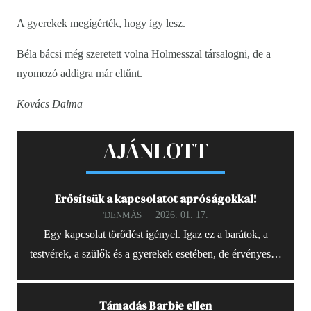
A gyerekek megígérték, hogy így lesz.
Béla bácsi még szeretett volna Holmesszal társalogni, de a
nyomozó addigra már eltűnt.
Kovács Dalma
AJÁNLOTT
Erősítsük a kapcsolatot apróságokkal!
2026. 01. 17.
'DENMÁS
Egy kapcsolat törődést igényel. Igaz ez a barátok, a
testvérek, a szülők és a gyerekek esetében, de érvényes…
Támadás Barbie ellen