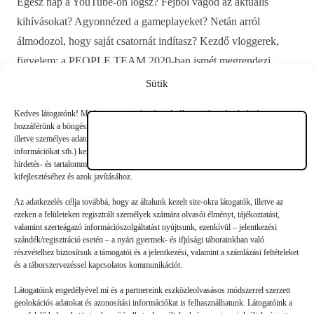
Egész nap a YouTube-on lógsz? Fejből vágod az aktuális
kihívásokat? Agyonnézed a gameplayeket? Netán arról
álmodozol, hogy saját csatornát indítasz? Kezdő vloggerek,
figyelem: a PEOPLE TEAM 2020-ban ismét megrendezi
youtubertáborát.…
Sütik
Kedves látogatónk! Mi és a partnereink információkat, sütiket stb. tárolunk vagy
hozzáférünk a böngészéshez/regisztrációhoz használt eszközön tárolt információkhoz,
illetve személyes adatokat (egyedi azonosítókat, az eszköz által küldött alapvető
információkat stb.) kezelünk személyre szabott hirdetések és tartalmak nyújtásához,
hirdetés- és tartalomméréshez, nézettségi adatok gyűjtéséhez, valamint termékek
kifejlesztéséhez és azok javításához.
Az adatkezelés célja továbbá, hogy az általunk kezelt site-okra látogatók, illetve az
ezeken a felületeken regisztrált személyek számára olvasói élményt, tájékoztatást,
valamint szerteágazó információszolgáltatást nyújtsunk, ezenkívül – jelentkezési
szándék/regisztráció esetén – a nyári gyermek- és ifjúsági táborainkban való
részvételhez biztosítsuk a támogatói és a jelentkezési, valamint a számlázási feltételeket
és a táborszervezéssel kapcsolatos kommunikációt.
Látogatóink engedélyével mi és a partnereink eszközleolvasásos módszerrel szerzett
geolokációs adatokat és azonosítási információkat is felhasználhatunk. Látogatóink a
Vloggerek: velük táborozhatsz