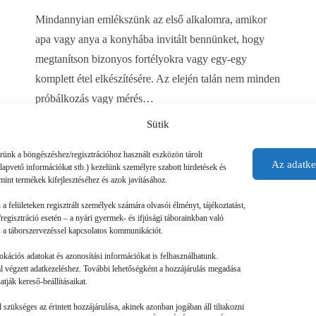
Mindannyian emlékszünk az első alkalomra, amikor
apa vagy anya a konyhába invitált bennünket, hogy
megtanítson bizonyos fortélyokra vagy egy-egy
komplett étel elkészítésére. Az elején talán nem minden
próbálkozás vagy mérés…
Sütik
érünk a böngészéshez/regisztrációhoz használt eszközön tárolt
Az adatke
alapvető információkat stb.) kezelünk személyre szabott hirdetések és
mint termékek kifejlesztéséhez és azok javításához.
n a felületeken regisztrált személyek számára olvasói élményt, tájékoztatást,
regisztráció esetén – a nyári gyermek- és ifjúsági táborainkban való
 és a táborszervezéssel kapcsolatos kommunikációt.
okációs adatokat és azonosítási információkat is felhasználhatunk.
tal végzett adatkezeléshez. További lehetőségként a hozzájárulás megadása
tják kereső-beállításaikat.
szükséges az érintett hozzájárulása, akinek azonban jogában áll tiltakozni