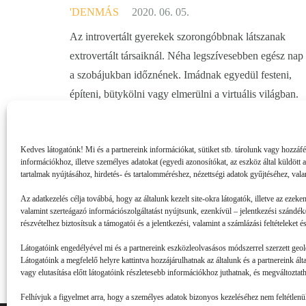
'DENMÁS
2020. 06. 05.
Az introvertált gyerekek szorongóbbnak látszanak
extrovertált társaiknál. Néha legszívesebben egész nap
a szobájukban időznének. Imádnak egyedül festeni,
építeni, bütykölni vagy elmerülni a virtuális világban.
Nincs ezzel baj, hiszen nem vagyunk…
Kedves látogatónk! Mi és a partnereink információkat, sütiket stb. tárolunk vagy hozzáf
információkhoz, illetve személyes adatokat (egyedi azonosítókat, az eszköz által küldött 
tartalmak nyújtásához, hirdetés- és tartalomméréshez, nézettségi adatok gyűjtéséhez, vala
Az adatkezelés célja továbbá, hogy az általunk kezelt site-okra látogatók, illetve az ezeke
valamint szerteágazó információszolgáltatást nyújtsunk, ezenkívül – jelentkezési szándék/
részvételhez biztosítsuk a támogatói és a jelentkezési, valamint a számlázási feltételeket
Látogatóink engedélyével mi és a partnereink eszközleolvasásos módszerrel szerzett geol
Látogatóink a megfelelő helyre kattintva hozzájárulhatnak az általunk és a partnereink ál
vagy elutasítása előtt látogatóink részletesebb információkhoz juthatnak, és megváltoztatha
Felhívjuk a figyelmet arra, hogy a személyes adatok bizonyos kezeléséhez nem feltétlenül 