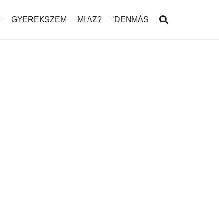
Ó
GYEREKSZEM
MI AZ?
‘DENMÁS