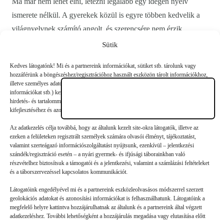
Ma már nem lehet élni, létezni legalább egy idegen nyelv
ismerete nélkül. A gyerekek közül is egyre többen kedvelik a
világnyelvnek számító angolt, és szerencsére nem érzik
kényszernek a nyelvtanulást.…
Sütik
Kedves látogatónk! Mi és a partnereink információkat, sütiket stb. tárolunk vagy
hozzáférünk a böngészéshez/regisztrációhoz használt eszközön tárolt információkhoz,
illetve személyes adatokat (egyedi azonosítókat, az eszköz által küldött alapvető
információkat stb.) kezelünk személyre szabott hirdetések és tartalmak nyújtásához,
hirdetés- és tartalomméréshez, nézettségi adatok gyűjtéséhez, valamint termékek
kifejlesztéséhez és azok javításához.
Az adatkezelés célja továbbá, hogy az általunk kezelt site-okra látogatók, illetve az
ezeken a felületeken regisztrált személyek számára olvasói élményt, tájékoztatást,
valamint szerteágazó információszolgáltatást nyújtsunk, ezenkívül – jelentkezési
szándék/regisztráció esetén – a nyári gyermek- és ifjúsági táborainkban való
részvételhez biztosítsuk a támogatói és a jelentkezési, valamint a számlázási feltételeket
és a táborszervezéssel kapcsolatos kommunikációt.
Látogatóink engedélyével mi és a partnereink eszközleolvasásos módszerrel szerzett
geolokációs adatokat és azonosítási információkat is felhasználhatunk. Látogatóink a
Mintha külföldön lennél!
megfelelő helyre kattintva hozzájárulhatnak az általunk és a partnereink által végzett
adatkezeléshez. További lehetőségként a hozzájárulás megadása vagy elutasítása előtt