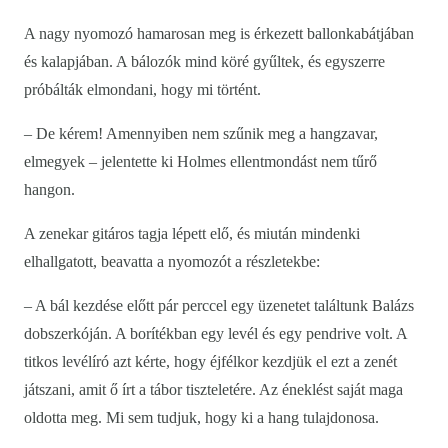
A nagy nyomozó hamarosan meg is érkezett ballonkabátjában
és kalapjában. A bálozók mind köré gyűltek, és egyszerre
próbálták elmondani, hogy mi történt.
– De kérem! Amennyiben nem szűnik meg a hangzavar,
elmegyek – jelentette ki Holmes ellentmondást nem tűrő
hangon.
A zenekar gitáros tagja lépett elő, és miután mindenki
elhallgatott, beavatta a nyomozót a részletekbe:
– A bál kezdése előtt pár perccel egy üzenetet találtunk Balázs
dobszerkóján. A borítékban egy levél és egy pendrive volt. A
titkos levélíró azt kérte, hogy éjfélkor kezdjük el ezt a zenét
játszani, amit ő írt a tábor tiszteletére. Az éneklést saját maga
oldotta meg. Mi sem tudjuk, hogy ki a hang tulajdonosa.