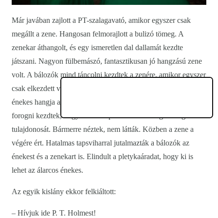
Már javában zajlott a PT-szalagavató, amikor egyszer csak
megállt a zene. Hangosan felmorajlott a bulizó tömeg. A
zenekar áthangolt, és egy ismeretlen dal dallamát kezdte
játszani. Nagyon fülbemászó, fantasztikusan jó hangzású zene
volt. A bálozók mind táncolni kezdtek a zenére, amikor egyszer
csak elkezdett valaki énekelni. Erre megfagyott a levegő. Az
énekes hangja annyira szép volt, hogy a teremben lévők
forogni kezdtek, hogy elsőként pillanthassák meg a hang
tulajdonosát. Bármerre néztek, nem látták. Közben a zene a
végére ért. Hatalmas tapsviharral jutalmazták a bálozók az
énekest és a zenekart is. Elindult a pletykaáradat, hogy ki is
lehet az álarcos énekes.
Az egyik kislány ekkor felkiáltott:
– Hívjuk ide P. T. Holmest!