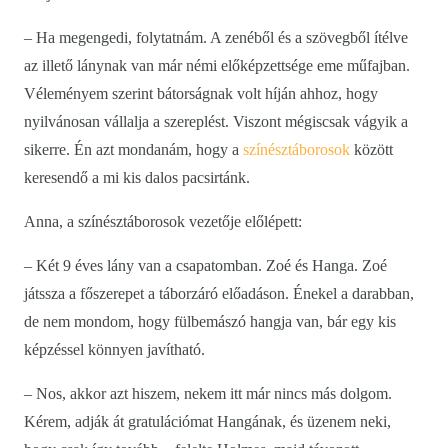
– Ha megengedi, folytatnám. A zenéből és a szövegből ítélve
az illető lánynak van már némi előképzettsége eme műfajban.
Véleményem szerint bátorságnak volt híján ahhoz, hogy
nyilvánosan vállalja a szereplést. Viszont mégiscsak vágyik a
sikerre. Én azt mondanám, hogy a
színésztáborosok
között
keresendő a mi kis dalos pacsirtánk.
Anna, a színésztáborosok vezetője előlépett:
– Két 9 éves lány van a csapatomban. Zoé és Hanga. Zoé
játssza a főszerepet a táborzáró előadáson. Énekel a darabban,
de nem mondom, hogy fülbemászó hangja van, bár egy kis
képzéssel könnyen javítható.
– Nos, akkor azt hiszem, nekem itt már nincs más dolgom.
Kérem, adják át gratulációmat Hangának, és üzenem neki,