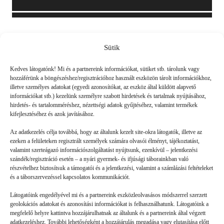
Sütik
Friss
Kedves látogatónk! Mi és a partnereink információkat, sütiket stb. tárolunk vagy
hozzáférünk a böngészéshez/regisztrációhoz használt eszközön tárolt információkhoz,
illetve személyes adatokat (egyedi azonosítókat, az eszköz által küldött alapvető
információkat stb.) kezelünk személyre szabott hirdetések és tartalmak nyújtásához,
hirdetés- és tartalomméréshez, nézettségi adatok gyűjtéséhez, valamint termékek
kifejlesztéséhez és azok javításához.
Az adatkezelés célja továbbá, hogy az általunk kezelt site-okra látogatók, illetve az
ezeken a felületeken regisztrált személyek számára olvasói élményt, tájékoztatást,
valamint szerteágazó információszolgáltatást nyújtsunk, ezenkívül – jelentkezési
szándék/regisztráció esetén – a nyári gyermek- és ifjúsági táborainkban való
részvételhez biztosítsuk a támogatói és a jelentkezési, valamint a számlázási feltételeket
és a táborszervezéssel kapcsolatos kommunikációt.
Látogatóink engedélyével mi és a partnereink eszközleolvasásos módszerrel szerzett
geolokációs adatokat és azonosítási információkat is felhasználhatunk. Látogatóink a
megfelelő helyre kattintva hozzájárulhatnak az általunk és a partnereink által végzett
Volt gyors megoldás
adatkezeléshez. További lehetőségként a hozzájárulás megadása vagy elutasítása előtt