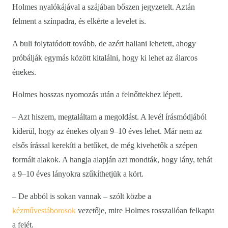
Holmes nyalókájával a szájában bőszen jegyzetelt. Aztán
felment a színpadra, és elkérte a levelet is.
A buli folytatódott tovább, de azért hallani lehetett, ahogy
próbálják egymás között kitalálni, hogy ki lehet az álarcos
énekes.
Holmes hosszas nyomozás után a felnőttekhez lépett.
– Azt hiszem, megtaláltam a megoldást. A levél írásmódjából
kiderül, hogy az énekes olyan 9–10 éves lehet. Már nem az
elsős írással kerekíti a betűket, de még kivehetők a szépen
formált alakok. A hangja alapján azt mondták, hogy lány, tehát
a 9–10 éves lányokra szűkíthetjük a kört.
– De abból is sokan vannak – szólt közbe a
kézművestáborosok
vezetője, mire Holmes rosszallóan felkapta
a fejét.