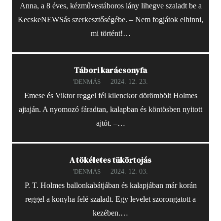
Anna, a 8 éves, kézművestáboros lány lihegve szaladt be a
KecskeNEWSás szerkesztőségébe. – Nem fogjátok elhinni,
mi történt!…
Tábori karácsonyfa
2024. 12. 23.
'DENMÁS
Emese és Viktor reggel fél kilenckor dörömbölt Holmes
ajtaján. A nyomozó fáradtan, kalapban és köntösben nyitott
ajtót. –…
A tökéletes tükörtojás
2024. 12. 03.
'DENMÁS
P. T. Holmes ballonkabátjában és kalapjában már korán
reggel a konyha felé szaladt. Egy levelet szorongatott a
kezében.…