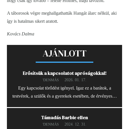
hogy csak így tovább – felelte Holmes, majd távozott.
A táborosok végre meghallgathatták Hangát álarc nélkül, aki
így is hatalmas sikert aratott.
Kovács Dalma
AJÁNLOTT
Erősítsük a kapcsolatot apróságokkal!
2026. 01. 17.
'DENMÁS
Egy kapcsolat törődést igényel. Igaz ez a barátok, a
testvérek, a szülők és a gyerekek esetében, de érvényes…
Támadás Barbie ellen
2024. 12. 31.
'DENMÁS