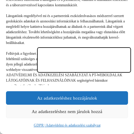
A márciustól nyárig tartó nagy várakozások után elérkezett
és a táborszervezéssel kapcsolatos kommunikációt.
végre a népszerű gyerektáborok ideje, amelyek közül nem
Látogatóink engedélyével mi és a partnereink eszközleolvasásos módszerrel szerzett
mindig könnyű kiválasztani a legjobbat. Néhány támpont
geolokációs adatokat és azonosítási információkat is felhasználhatunk. Látogatóink a
alapján azonban már könnyebb eligazodni, milyen jellegű…
megfelelő helyre kattintva hozzájárulhatnak az általunk és a partnereink által végzett
adatkezeléshez. További lehetőségként a hozzájárulás megadása vagy elutasítása előtt
látogatóink részletesebb információkhoz juthatnak, és megváltoztathatják kereső-
beállításaikat.
Felhívjuk a figyelmet arra, hogy a személyes adatok bizonyos kezeléséhez nem
feltétlenül szükséges az érintett hozzájárulása, akinek azonban jogában áll tiltakozni az
©
GDPR | Adatvédelmi és adatkezelési
ilyen jellegű adatkezelés ellen. A beállítások csak erre a weboldalra érvényesek. Erre a
legjobbtaborok.hu
szabályzat
webhelyre visszatérve vagy az ADATKEZELÉSI TÁJÉKOZTATÓ,
ADATVÉDELMI ÉS ADATKEZELÉSI SZABÁLYZAT A PT-WEBOLDALAK
LÁTOGATÓINAK ÉS FELHASZNÁLÓINAK segítségével bármikor
megváltoztathatók a beállítások.
Az adatkezeléshez hozzájárulok
Az adatkezeléshez nem járulok hozzá
GDPR | Adatvédelmi és adatkezelési szabályzat