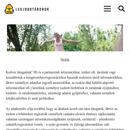
modal-check
Sütik
Kedves látogatónk! Mi és a partnereink információkat, sütiket stb. tárolunk vagy
hozzáférünk a böngészéshez/regisztrációhoz használt eszközön tárolt információkhoz,
illetve személyes adatokat (egyedi azonosítókat, az eszköz által küldött alapvető
információkat stb.) kezelünk személyre szabott hirdetések és tartalmak nyújtásához,
hirdetés- és tartalomméréshez, nézettségi adatok gyűjtéséhez, valamint termékek
kifejlesztéséhez és azok javításához.
Nyári gyerektábor: ezért hasznos
Az adatkezelés célja továbbá, hogy az általunk kezelt site-okra látogatók, illetve az
ezeken a felületeken regisztrált személyek számára olvasói élményt, tájékoztatást,
valamint szerteágazó információszolgáltatást nyújtsunk, ezenkívül – jelentkezési
'DENMÁS
2020. 06. 06.
szándék/regisztráció esetén – a nyári gyermek- és ifjúsági táborainkban való
részvételhez biztosítsuk a támogatói és a jelentkezési, valamint a számlázási feltételeket