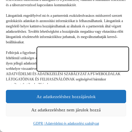
Papundekli, gezemice, kekeckedik, nyüzüge, kotnyeleskedik,
és a táborszervezéssel kapcsolatos kommunikációt.
pernahajder, cafka, lődörög: csodálatos magyar kifejezések,
Látogatóink engedélyével mi és a partnereink eszközleolvasásos módszerrel szerzett
amelyeket méltatlanul keveset használunk. Habár az angol
geolokációs adatokat és azonosítási információkat is felhasználhatunk. Látogatóink a
nyelvet gyakran minősítik felszínesnek és leegyszerűsítőnek –
megfelelő helyre kattintva hozzájárulhatnak az általunk és a partnereink által végzett
adatkezeléshez. További lehetőségként a hozzájárulás megadása vagy elutasítása előtt
pláne a magyarhoz képest –,…
látogatóink részletesebb információkhoz juthatnak, és megváltoztathatják kereső-
beállításaikat.
Felhívjuk a figyelmet arra, hogy a személyes adatok bizonyos kezeléséhez nem
feltétlenül szükséges az érintett hozzájárulása, akinek azonban jogában áll tiltakozni az
ilyen jellegű adatkezelés ellen. A beállítások csak erre a weboldalra érvényesek. Erre a
©
GDPR | Adatvédelmi és adatkezelési
webhelyre visszatérve vagy az ADATKEZELÉSI TÁJÉKOZTATÓ,
ADATVÉDELMI ÉS ADATKEZELÉSI SZABÁLYZAT A PT-WEBOLDALAK
legjobbtaborok.hu
szabályzat
LÁTOGATÓINAK ÉS FELHASZNÁLÓINAK segítségével bármikor
megváltoztathatók a beállítások.
Az adatkezeléshez hozzájárulok
Az adatkezeléshez nem járulok hozzá
GDPR | Adatvédelmi és adatkezelési szabályzat