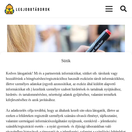
modal-check
Sütik
Kedves látogatónk! Mi és a partnereink információkat, sütiket stb. tárolunk vagy
hozzáférünk a böngészéshez/regisztrációhoz használt eszközön tárolt információkhoz,
illetve személyes adatokat (egyedi azonosítókat, az eszköz által küldött alapvető
információkat stb.) kezelünk személyre szabott hirdetések és tartalmak nyújtásához,
hirdetés- és tartalomméréshez, nézettségi adatok gyűjtéséhez, valamint termékek
kifejlesztéséhez és azok javításához.
Az öt legviccesebb angol szó
Az adatkezelés célja továbbá, hogy az általunk kezelt site-okra látogatók, illetve az
ezeken a felületeken regisztrált személyek számára olvasói élményt, tájékoztatást,
valamint szerteágazó információszolgáltatást nyújtsunk, ezenkívül – jelentkezési
SZEKCIÓ
2020. 06. 17.
szándék/regisztráció esetén – a nyári gyermek- és ifjúsági táborainkban való
részvételhez biztosítsuk a támogatói és a jelentkezési, valamint a számlázási feltételeket