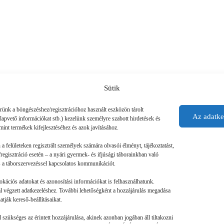
Sütik
érünk a böngészéshez/regisztrációhoz használt eszközön tárolt
Az adatke
alapvető információkat stb.) kezelünk személyre szabott hirdetések és
mint termékek kifejlesztéséhez és azok javításához.
n a felületeken regisztrált személyek számára olvasói élményt, tájékoztatást,
regisztráció esetén – a nyári gyermek- és ifjúsági táborainkban való
 és a táborszervezéssel kapcsolatos kommunikációt.
okációs adatokat és azonosítási információkat is felhasználhatunk.
tal végzett adatkezeléshez. További lehetőségként a hozzájárulás megadása
tják kereső-beállításaikat.
szükséges az érintett hozzájárulása, akinek azonban jogában áll tiltakozni