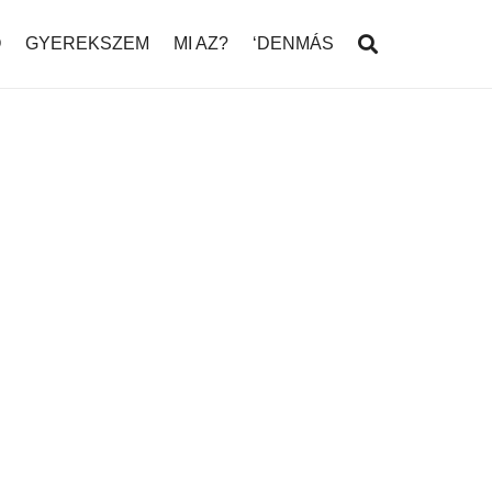
Ó
GYEREKSZEM
MI AZ?
‘DENMÁS