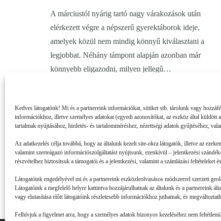
A márciustól nyárig tartó nagy várakozások után
elérkezett végre a népszerű gyerektáborok ideje,
amelyek közül nem mindig könnyű kiválasztani a
legjobbat. Néhány támpont alapján azonban már
könnyebb eligazodni, milyen jellegű…
Kedves látogatónk! Mi és a partnereink információkat, sütiket stb. tárolunk vagy hozzáf
információkhoz, illetve személyes adatokat (egyedi azonosítókat, az eszköz által küldött 
tartalmak nyújtásához, hirdetés- és tartalomméréshez, nézettségi adatok gyűjtéséhez, vala
Az adatkezelés célja továbbá, hogy az általunk kezelt site-okra látogatók, illetve az ezeke
valamint szerteágazó információszolgáltatást nyújtsunk, ezenkívül – jelentkezési szándék/
részvételhez biztosítsuk a támogatói és a jelentkezési, valamint a számlázási feltételeket
Látogatóink engedélyével mi és a partnereink eszközleolvasásos módszerrel szerzett geol
Látogatóink a megfelelő helyre kattintva hozzájárulhatnak az általunk és a partnereink ál
vagy elutasítása előtt látogatóink részletesebb információkhoz juthatnak, és megváltoztatha
Felhívjuk a figyelmet arra, hogy a személyes adatok bizonyos kezeléséhez nem feltétlenül 