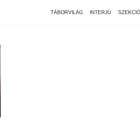
modal-check
TÁBORVILÁG
INTERJÚ
SZEKCI