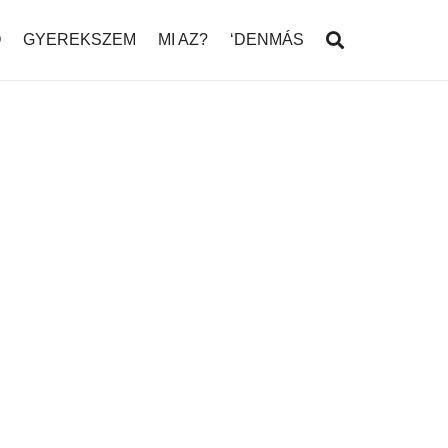
Ó
GYEREKSZEM
MI AZ?
‘DENMÁS