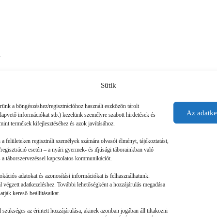
n
Sütik
érünk a böngészéshez/regisztrációhoz használt eszközön tárolt
Az adatke
alapvető információkat stb.) kezelünk személyre szabott hirdetések és
mint termékek kifejlesztéséhez és azok javításához.
n a felületeken regisztrált személyek számára olvasói élményt, tájékoztatást,
regisztráció esetén – a nyári gyermek- és ifjúsági táborainkban való
 és a táborszervezéssel kapcsolatos kommunikációt.
okációs adatokat és azonosítási információkat is felhasználhatunk.
tal végzett adatkezeléshez. További lehetőségként a hozzájárulás megadása
tják kereső-beállításaikat.
szükséges az érintett hozzájárulása, akinek azonban jogában áll tiltakozni