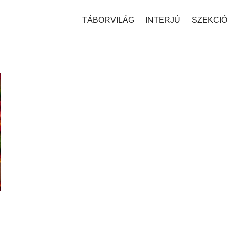
modal-check
TÁBORVILÁG
INTERJÚ
SZEKCI