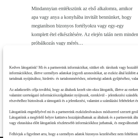
Mindannyian emlékszünk az első alkalomra, amikor
apa vagy anya a konyhába invitált bennünket, hogy
megtanítson bizonyos fortélyokra vagy egy-egy
komplett étel elkészítésére. Az elején talán nem minde
próbálkozás vagy mérés…
Kedves látogatónk! Mi és a partnereink információkat, sütiket stb. tárolunk vagy hozzáf
információkhoz, illetve személyes adatokat (egyedi azonosítókat, az eszköz által küldött 
tartalmak nyújtásához, hirdetés- és tartalomméréshez, nézettségi adatok gyűjtéséhez, vala
Az adatkezelés célja továbbá, hogy az általunk kezelt site-okra látogatók, illetve az ezeke
valamint szerteágazó információszolgáltatást nyújtsunk, ezenkívül – jelentkezési szándék/
részvételhez biztosítsuk a támogatói és a jelentkezési, valamint a számlázási feltételeket
Látogatóink engedélyével mi és a partnereink eszközleolvasásos módszerrel szerzett geol
Látogatóink a megfelelő helyre kattintva hozzájárulhatnak az általunk és a partnereink ál
vagy elutasítása előtt látogatóink részletesebb információkhoz juthatnak, és megváltoztatha
Felhívjuk a figyelmet arra, hogy a személyes adatok bizonyos kezeléséhez nem feltétlenül 