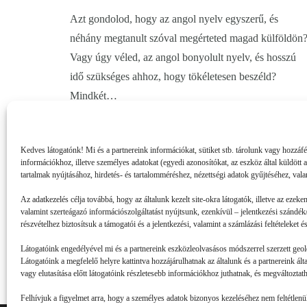
Azt gondolod, hogy az angol nyelv egyszerű, és
néhány megtanult szóval megérteted magad külföldön
Vagy úgy véled, az angol bonyolult nyelv, és hosszú
idő szükséges ahhoz, hogy tökéletesen beszéld?
Mindkét…
Kedves látogatónk! Mi és a partnereink információkat, sütiket stb. tárolunk vagy hozzáf
információkhoz, illetve személyes adatokat (egyedi azonosítókat, az eszköz által küldött 
tartalmak nyújtásához, hirdetés- és tartalomméréshez, nézettségi adatok gyűjtéséhez, vala
Az adatkezelés célja továbbá, hogy az általunk kezelt site-okra látogatók, illetve az ezeke
valamint szerteágazó információszolgáltatást nyújtsunk, ezenkívül – jelentkezési szándék/
részvételhez biztosítsuk a támogatói és a jelentkezési, valamint a számlázási feltételeket
Látogatóink engedélyével mi és a partnereink eszközleolvasásos módszerrel szerzett geol
Látogatóink a megfelelő helyre kattintva hozzájárulhatnak az általunk és a partnereink ál
vagy elutasítása előtt látogatóink részletesebb információkhoz juthatnak, és megváltoztatha
Felhívjuk a figyelmet arra, hogy a személyes adatok bizonyos kezeléséhez nem feltétlenül 