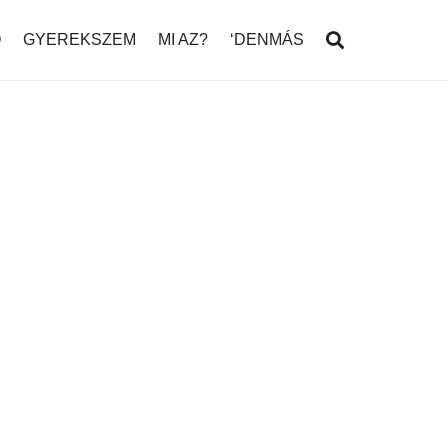
Ó
GYEREKSZEM
MI AZ?
‘DENMÁS