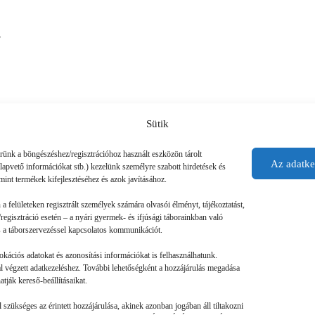
?
Sütik
érünk a böngészéshez/regisztrációhoz használt eszközön tárolt
Az adatke
alapvető információkat stb.) kezelünk személyre szabott hirdetések és
mint termékek kifejlesztéséhez és azok javításához.
n a felületeken regisztrált személyek számára olvasói élményt, tájékoztatást,
regisztráció esetén – a nyári gyermek- és ifjúsági táborainkban való
 és a táborszervezéssel kapcsolatos kommunikációt.
okációs adatokat és azonosítási információkat is felhasználhatunk.
tal végzett adatkezeléshez. További lehetőségként a hozzájárulás megadása
tják kereső-beállításaikat.
szükséges az érintett hozzájárulása, akinek azonban jogában áll tiltakozni