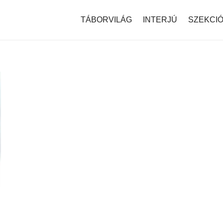
modal-check
TÁBORVILÁG
INTERJÚ
SZEKCI