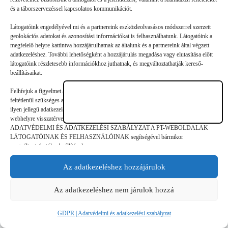
„Fiatalokként a mi feladatunk megcsinálni azt a színházat, amit
és a táborszervezéssel kapcsolatos kommunikációt.
a kortársaink szívesen néznek” – interjú Pásztor Dániellel. A
Látogatóink engedélyével mi és a partnereink eszközleolvasásos módszerrel szerzett
Színház- és Filmművészeti Egyetem másodéves hallgatójával
geolokációs adatokat és azonosítási információkat is felhasználhatunk. Látogatóink a
beszélgettünk az egyetemi kihívásokról: felvételiről, vizsgákról,
megfelelő helyre kattintva hozzájárulhatnak az általunk és a partnereink által végzett
adatkezeléshez. További lehetőségként a hozzájárulás megadása vagy elutasítása előtt
…
látogatóink részletesebb információkhoz juthatnak, és megváltoztathatják kereső-
beállításaikat.
Felhívjuk a figyelmet arra, hogy a személyes adatok bizonyos kezeléséhez nem
feltétlenül szükséges az érintett hozzájárulása, akinek azonban jogában áll tiltakozni az
ilyen jellegű adatkezelés ellen. A beállítások csak erre a weboldalra érvényesek. Erre a
©
GDPR | Adatvédelmi és adatkezelési
webhelyre visszatérve vagy az ADATKEZELÉSI TÁJÉKOZTATÓ,
ADATVÉDELMI ÉS ADATKEZELÉSI SZABÁLYZAT A PT-WEBOLDALAK
legjobbtaborok.hu
szabályzat
LÁTOGATÓINAK ÉS FELHASZNÁLÓINAK segítségével bármikor
megváltoztathatók a beállítások.
Az adatkezeléshez hozzájárulok
Az adatkezeléshez nem járulok hozzá
GDPR | Adatvédelmi és adatkezelési szabályzat