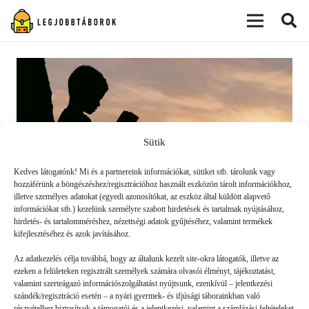
modal-check
Sütik
Kedves látogatónk! Mi és a partnereink információkat, sütiket stb. tárolunk vagy
hozzáférünk a böngészéshez/regisztrációhoz használt eszközön tárolt információkhoz,
illetve személyes adatokat (egyedi azonosítókat, az eszköz által küldött alapvető
információkat stb.) kezelünk személyre szabott hirdetések és tartalmak nyújtásához,
hirdetés- és tartalomméréshez, nézettségi adatok gyűjtéséhez, valamint termékek
kifejlesztéséhez és azok javításához.
5 kell-könyv tízéveseknek
Az adatkezelés célja továbbá, hogy az általunk kezelt site-okra látogatók, illetve az
ezeken a felületeken regisztrált személyek számára olvasói élményt, tájékoztatást,
valamint szerteágazó információszolgáltatást nyújtsunk, ezenkívül – jelentkezési
SZEKCIÓ
2020. 05. 29.
szándék/regisztráció esetén – a nyári gyermek- és ifjúsági táborainkban való
részvételhez biztosítsuk a támogatói és a jelentkezési, valamint a számlázási feltételeket