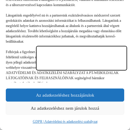
A szülőknek nem szabad feladniuk, és nem kell
és a táborszervezéssel kapcsolatos kommunikációt.
belenyugodniuk, ha úgy tűnik, hogy gyermekük ki nem állhatja
Látogatóink engedélyével mi és a partnereink eszközleolvasásos módszerrel szerzett
az olvasást. Érdemes újabb és újabb köteteket bedobni, hogy a
geolokációs adatokat és azonosítási információkat is felhasználhatunk. Látogatóink a
srácok rájöjjenek: az…
megfelelő helyre kattintva hozzájárulhatnak az általunk és a partnereink által végzett
adatkezeléshez. További lehetőségként a hozzájárulás megadása vagy elutasítása előtt
látogatóink részletesebb információkhoz juthatnak, és megváltoztathatják kereső-
beállításaikat.
Felhívjuk a figyelmet arra, hogy a személyes adatok bizonyos kezeléséhez nem
feltétlenül szükséges az érintett hozzájárulása, akinek azonban jogában áll tiltakozni az
©
GDPR | Adatvédelmi és adatkezelési
ilyen jellegű adatkezelés ellen. A beállítások csak erre a weboldalra érvényesek. Erre a
legjobbtaborok.hu
szabályzat
webhelyre visszatérve vagy az ADATKEZELÉSI TÁJÉKOZTATÓ,
ADATVÉDELMI ÉS ADATKEZELÉSI SZABÁLYZAT A PT-WEBOLDALAK
LÁTOGATÓINAK ÉS FELHASZNÁLÓINAK segítségével bármikor
megváltoztathatók a beállítások.
Az adatkezeléshez hozzájárulok
Az adatkezeléshez nem járulok hozzá
GDPR | Adatvédelmi és adatkezelési szabályzat