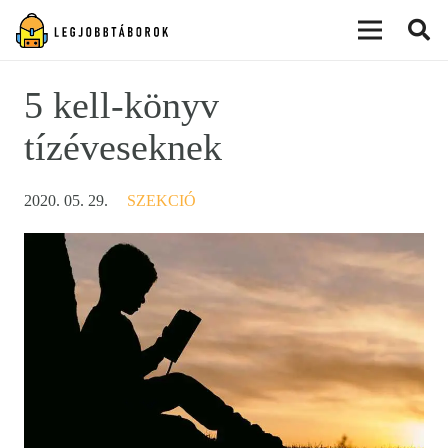
modal-check
5 kell-könyv
tízéveseknek
2020. 05. 29.
SZEKCIÓ