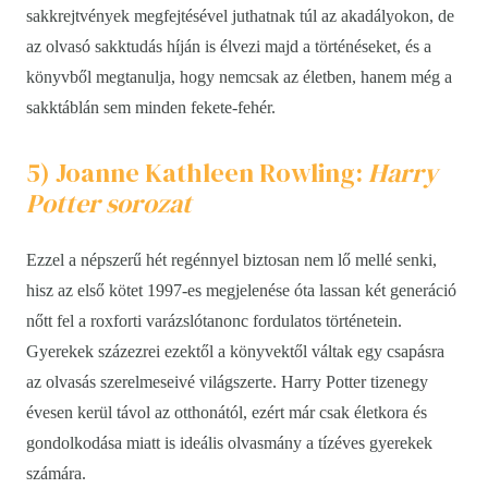
sakkrejtvények megfejtésével juthatnak túl az akadályokon, de
az olvasó sakktudás híján is élvezi majd a történéseket, és a
könyvből megtanulja, hogy nemcsak az életben, hanem még a
sakktáblán sem minden fekete-fehér.
5) Joanne Kathleen Rowling:
Harry
Potter sorozat
Ezzel a népszerű hét regénnyel biztosan nem lő mellé senki,
hisz az első kötet 1997-es megjelenése óta lassan két generáció
nőtt fel a roxforti varázslótanonc fordulatos történetein.
Gyerekek százezrei ezektől a könyvektől váltak egy csapásra
az olvasás szerelmeseivé világszerte. Harry Potter tizenegy
évesen kerül távol az otthonától, ezért már csak életkora és
gondolkodása miatt is ideális olvasmány a tízéves gyerekek
számára.