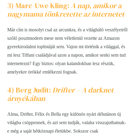
3) Marc-Uwe Kling:
A nap, amikor a
nagymama tönkretette az internetet
Már cím is mosolyt csal az arcunkra, és a világháló veszélyeiről
szóló posztmodern mese nem véletlenül vezette az Amazon
gyerekirodalmi toplistáját sem. Vajon mi történik a világgal, és
mi lesz Tiffani családjával azon a napon, amikor senki sem tud
internetezni? Egy biztos: olyan kalandokban lesz részük,
amelyekre örökké emlékezni fognak.
4) Berg Judit:
Drifter – A darknet
árnyékában
Alma, Drifter, Félix és Bella egy különös nyári délutánon új
világba csöppennek, és azt sem tudják, valaha visszajuthatnak-
e még a saját hétköznapi életükbe. Sokszor csak