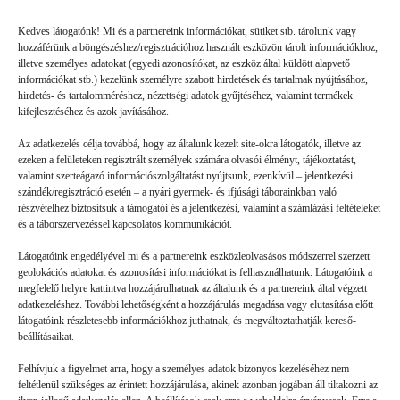
Friss
Kedves látogatónk! Mi és a partnereink információkat, sütiket stb. tárolunk vagy
hozzáférünk a böngészéshez/regisztrációhoz használt eszközön tárolt információkhoz,
illetve személyes adatokat (egyedi azonosítókat, az eszköz által küldött alapvető
információkat stb.) kezelünk személyre szabott hirdetések és tartalmak nyújtásához,
hirdetés- és tartalomméréshez, nézettségi adatok gyűjtéséhez, valamint termékek
kifejlesztéséhez és azok javításához.
Az adatkezelés célja továbbá, hogy az általunk kezelt site-okra látogatók, illetve az
ezeken a felületeken regisztrált személyek számára olvasói élményt, tájékoztatást,
valamint szerteágazó információszolgáltatást nyújtsunk, ezenkívül – jelentkezési
szándék/regisztráció esetén – a nyári gyermek- és ifjúsági táborainkban való
részvételhez biztosítsuk a támogatói és a jelentkezési, valamint a számlázási feltételeket
és a táborszervezéssel kapcsolatos kommunikációt.
Látogatóink engedélyével mi és a partnereink eszközleolvasásos módszerrel szerzett
geolokációs adatokat és azonosítási információkat is felhasználhatunk. Látogatóink a
megfelelő helyre kattintva hozzájárulhatnak az általunk és a partnereink által végzett
Volt gyors megoldás
adatkezeléshez. További lehetőségként a hozzájárulás megadása vagy elutasítása előtt
látogatóink részletesebb információkhoz juthatnak, és megváltoztathatják kereső-
beállításaikat.
GYEREKSZEM
2026. 07. 21.
Felhívjuk a figyelmet arra, hogy a személyes adatok bizonyos kezeléséhez nem
B. L. élményei: Ha valaki rosszul lett, vagy valami gondja
feltétlenül szükséges az érintett hozzájárulása, akinek azonban jogában áll tiltakozni az
akadt, a mókusok azonnal segítettek. (Ebben a táborban a