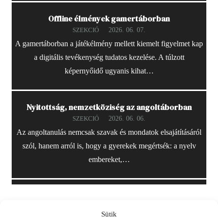
Offline élmények gamertáborban
2026. 06. 07.
SZEKCIÓ
A gamertáborban a játékélmény mellett kiemelt figyelmet kap
a digitális tevékenység tudatos kezelése. A túlzott
képernyőidő ugyanis kihat…
Nyitottság, nemzetköziség az angoltáborban
2026. 06. 06.
SZEKCIÓ
Az angoltanulás nemcsak szavak és mondatok elsajátításáról
szól, hanem arról is, hogy a gyerekek megértsék: a nyelv
embereket,…
Sütik