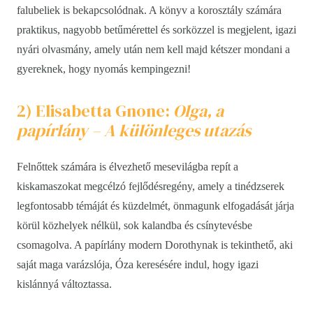
falubeliek is bekapcsolódnak. A könyv a korosztály számára
praktikus, nagyobb betűmérettel és sorközzel is megjelent, igazi
nyári olvasmány, amely után nem kell majd kétszer mondani a
gyereknek, hogy nyomás kempingezni!
2) Elisabetta Gnone:
Olga, a
papírlány – A különleges utazás
Felnőttek számára is élvezhető mesevilágba repít a
kiskamaszokat megcélzó fejlődésregény, amely a tinédzserek
legfontosabb témáját és küzdelmét, önmagunk elfogadását járja
körül közhelyek nélkül, sok kalandba és csínytevésbe
csomagolva. A papírlány modern Dorothynak is tekinthető, aki
saját maga varázslója, Óza keresésére indul, hogy igazi
kislánnyá változtassa.