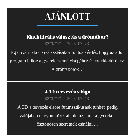
AJÁNLOTT
Kinek ideális választás a dróntábor?
2026. 07. 23.
SZEKCIÓ
Egy nyári tábor kiválasztásakor fontos kérdés, hogy az adott
program illik-e a gyerek személyiségéhez és érdeklődéséhez.
A dróntáborok…
A 3D-tervezés világa
2026. 07. 13.
SZEKCIÓ
A 3D-s tervezés elsőre futurisztikusnak tűnhet, pedig
valójában nagyon közel áll ahhoz, amit a gyerekek
ösztönösen szeretnek csinálni:…