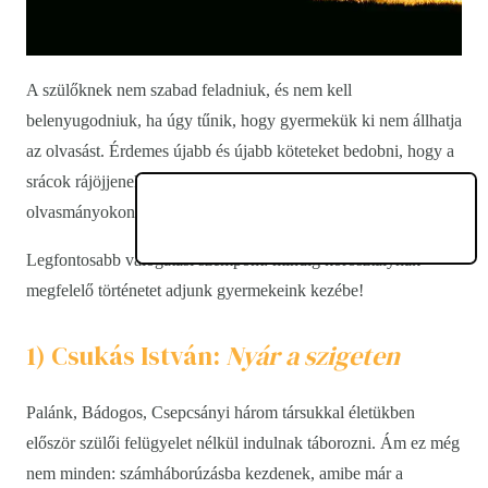
A szülőknek nem szabad feladniuk, és nem kell
belenyugodniuk, ha úgy tűnik, hogy gyermekük ki nem állhatja
az olvasást. Érdemes újabb és újabb köteteket bedobni, hogy a
srácok rájöjjenek: az igazi gyermekkönyv-birodalom a kötelező
olvasmányokon túl kezdődik.
Legfontosabb válogatási szempont: mindig korosztálynak
megfelelő történetet adjunk gyermekeink kezébe!
1) Csukás István:
Nyár a szigeten
Palánk, Bádogos, Csepcsányi három társukkal életükben
először szülői felügyelet nélkül indulnak táborozni. Ám ez még
nem minden: számháborúzásba kezdenek, amibe már a