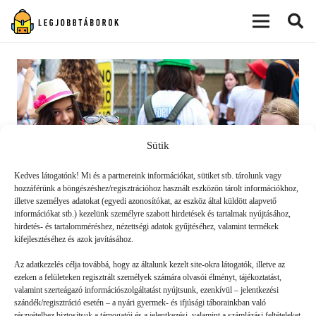
modal-check
Sütik
Kedves látogatónk! Mi és a partnereink információkat, sütiket stb. tárolunk vagy
hozzáférünk a böngészéshez/regisztrációhoz használt eszközön tárolt információkhoz,
illetve személyes adatokat (egyedi azonosítókat, az eszköz által küldött alapvető
információkat stb.) kezelünk személyre szabott hirdetések és tartalmak nyújtásához,
hirdetés- és tartalomméréshez, nézettségi adatok gyűjtéséhez, valamint termékek
kifejlesztéséhez és azok javításához.
PT, ahol mindenki esélyes
Az adatkezelés célja továbbá, hogy az általunk kezelt site-okra látogatók, illetve az
ezeken a felületeken regisztrált személyek számára olvasói élményt, tájékoztatást,
valamint szerteágazó információszolgáltatást nyújtsunk, ezenkívül – jelentkezési
TÁBORVILÁG
2020. 07. 14.
szándék/regisztráció esetén – a nyári gyermek- és ifjúsági táborainkban való
részvételhez biztosítsuk a támogatói és a jelentkezési, valamint a számlázási feltételeket