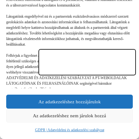
100 000, 150 000, 200 000 – röpködnek a számok jó néhány
és a táborszervezéssel kapcsolatos kommunikációt.
nyári tábor említésekor. Egy héten át (van, ahol öt napig tart a
Látogatóink engedélyével mi és a partnereink eszközleolvasásos módszerrel szerzett
hét) egy gyerek etetése, elszállásolása, foglalkoztatása,…
geolokációs adatokat és azonosítási információkat is felhasználhatunk. Látogatóink a
megfelelő helyre kattintva hozzájárulhatnak az általunk és a partnereink által végzett
adatkezeléshez. További lehetőségként a hozzájárulás megadása vagy elutasítása előtt
látogatóink részletesebb információkhoz juthatnak, és megváltoztathatják kereső-
beállításaikat.
©
GDPR | Adatvédelmi és adatkezelési
Felhívjuk a figyelmet arra, hogy a személyes adatok bizonyos kezeléséhez nem
feltétlenül szükséges az érintett hozzájárulása, akinek azonban jogában áll tiltakozni az
legjobbtaborok.hu
szabályzat
ilyen jellegű adatkezelés ellen. A beállítások csak erre a weboldalra érvényesek. Erre a
webhelyre visszatérve vagy az ADATKEZELÉSI TÁJÉKOZTATÓ,
ADATVÉDELMI ÉS ADATKEZELÉSI SZABÁLYZAT A PT-WEBOLDALAK
LÁTOGATÓINAK ÉS FELHASZNÁLÓINAK segítségével bármikor
megváltoztathatók a beállítások.
Az adatkezeléshez hozzájárulok
Az adatkezeléshez nem járulok hozzá
GDPR | Adatvédelmi és adatkezelési szabályzat