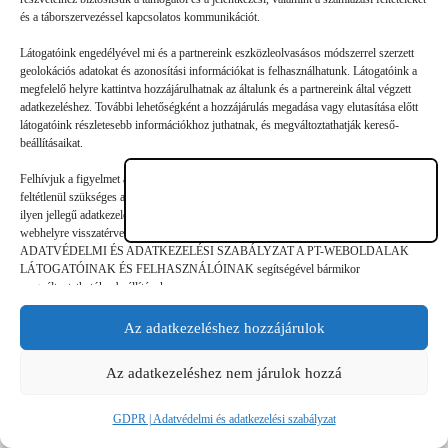
Egyre több gyereknek van valamilyen ételallergiája,
és a táborszervezéssel kapcsolatos kommunikációt.
ételintoleranciája. Bizony, egy tejallergiás vagy gluténérzékeny
Látogatóink engedélyével mi és a partnereink eszközleolvasásos módszerrel szerzett
kisgyereknél akár egy lazábban vett étkezés is komoly
geolokációs adatokat és azonosítási információkat is felhasználhatunk. Látogatóink a
következményekkel járhat, ezért a kecskeméti campuson tartott
megfelelő helyre kattintva hozzájárulhatnak az általunk és a partnereink által végzett
adatkezeléshez. További lehetőségként a hozzájárulás megadása vagy elutasítása előtt
PEOPLE TEAM-táborokban mindent…
látogatóink részletesebb információkhoz juthatnak, és megváltoztathatják kereső-
beállításaikat.
Felhívjuk a figyelmet arra, hogy a személyes adatok bizonyos kezeléséhez nem
feltétlenül szükséges az érintett hozzájárulása, akinek azonban jogában áll tiltakozni az
ilyen jellegű adatkezelés ellen. A beállítások csak erre a weboldalra érvényesek. Erre a
©
GDPR | Adatvédelmi és adatkezelési
webhelyre visszatérve vagy az ADATKEZELÉSI TÁJÉKOZTATÓ,
ADATVÉDELMI ÉS ADATKEZELÉSI SZABÁLYZAT A PT-WEBOLDALAK
legjobbtaborok.hu
szabályzat
LÁTOGATÓINAK ÉS FELHASZNÁLÓINAK segítségével bármikor
megváltoztathatók a beállítások.
Az adatkezeléshez hozzájárulok
Az adatkezeléshez nem járulok hozzá
GDPR | Adatvédelmi és adatkezelési szabályzat