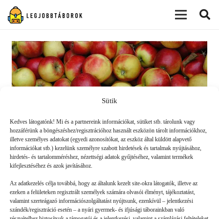
modal-check
Sütik
Kedves látogatónk! Mi és a partnereink információkat, sütiket stb. tárolunk vagy
hozzáférünk a böngészéshez/regisztrációhoz használt eszközön tárolt információkhoz,
illetve személyes adatokat (egyedi azonosítókat, az eszköz által küldött alapvető
információkat stb.) kezelünk személyre szabott hirdetések és tartalmak nyújtásához,
hirdetés- és tartalomméréshez, nézettségi adatok gyűjtéséhez, valamint termékek
kifejlesztéséhez és azok javításához.
Lehet gluténmentes egy tábor?
Az adatkezelés célja továbbá, hogy az általunk kezelt site-okra látogatók, illetve az
ezeken a felületeken regisztrált személyek számára olvasói élményt, tájékoztatást,
valamint szerteágazó információszolgáltatást nyújtsunk, ezenkívül – jelentkezési
'DENMÁS
2020. 06. 24.
szándék/regisztráció esetén – a nyári gyermek- és ifjúsági táborainkban való
részvételhez biztosítsuk a támogatói és a jelentkezési, valamint a számlázási feltételeket