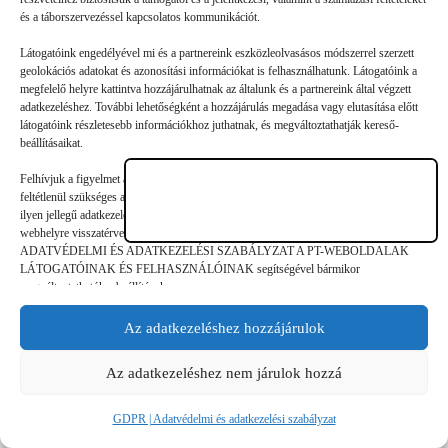
A szülőknek nem szabad feladniuk, és nem kell
és a táborszervezéssel kapcsolatos kommunikációt.
belenyugodniuk, ha úgy tűnik, hogy gyermekük ki nem állhatja
Látogatóink engedélyével mi és a partnereink eszközleolvasásos módszerrel szerzett
az olvasást. Érdemes újabb és újabb köteteket bedobni, hogy a
geolokációs adatokat és azonosítási információkat is felhasználhatunk. Látogatóink a
srácok rájöjjenek: az…
megfelelő helyre kattintva hozzájárulhatnak az általunk és a partnereink által végzett
adatkezeléshez. További lehetőségként a hozzájárulás megadása vagy elutasítása előtt
látogatóink részletesebb információkhoz juthatnak, és megváltoztathatják kereső-
beállításaikat.
Felhívjuk a figyelmet arra, hogy a személyes adatok bizonyos kezeléséhez nem
feltétlenül szükséges az érintett hozzájárulása, akinek azonban jogában áll tiltakozni az
©
GDPR | Adatvédelmi és adatkezelési
ilyen jellegű adatkezelés ellen. A beállítások csak erre a weboldalra érvényesek. Erre a
legjobbtaborok.hu
szabályzat
webhelyre visszatérve vagy az ADATKEZELÉSI TÁJÉKOZTATÓ,
ADATVÉDELMI ÉS ADATKEZELÉSI SZABÁLYZAT A PT-WEBOLDALAK
LÁTOGATÓINAK ÉS FELHASZNÁLÓINAK segítségével bármikor
megváltoztathatók a beállítások.
Az adatkezeléshez hozzájárulok
Az adatkezeléshez nem járulok hozzá
GDPR | Adatvédelmi és adatkezelési szabályzat