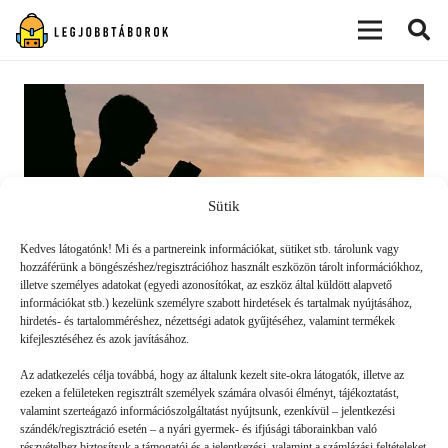
modal-check
Sütik
Kedves látogatónk! Mi és a partnereink információkat, sütiket stb. tárolunk vagy
hozzáférünk a böngészéshez/regisztrációhoz használt eszközön tárolt információkhoz,
illetve személyes adatokat (egyedi azonosítókat, az eszköz által küldött alapvető
információkat stb.) kezelünk személyre szabott hirdetések és tartalmak nyújtásához,
hirdetés- és tartalomméréshez, nézettségi adatok gyűjtéséhez, valamint termékek
kifejlesztéséhez és azok javításához.
5 kell-könyv tízéveseknek
Az adatkezelés célja továbbá, hogy az általunk kezelt site-okra látogatók, illetve az
ezeken a felületeken regisztrált személyek számára olvasói élményt, tájékoztatást,
valamint szerteágazó információszolgáltatást nyújtsunk, ezenkívül – jelentkezési
SZEKCIÓ
2020. 05. 29.
szándék/regisztráció esetén – a nyári gyermek- és ifjúsági táborainkban való
részvételhez biztosítsuk a támogatói és a jelentkezési, valamint a számlázási feltételeket