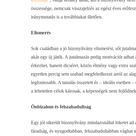
összessége, nemcsak visszajelzés az egész éves erőfeszít
iránymutatás is a továbbiakat illetően.
Elismerés
Sok családban a jó bizonyítvány elismerést, sőt jutalma
akár egy új játék. A jutalmazás pedig motivációt adha
érkezhet, hanem dicséret, közös élmény vagy extra szab
egyetlen percig sem szabad megfeledkezni arról az alap
legfontosabb. A tanulás összetett és – ideális esetben – 
a lehetetlen célok károsak, a képességek nem fejlődnek
Önbizalom és felszabadultság
Egy jól sikerült bizonyítvány mindazonáltal löketet ad
fáradság, és nyugodtabban, felszabadultabban vághat n