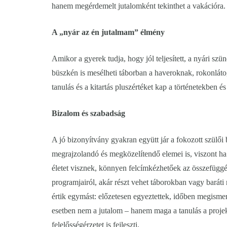
hanem megérdemelt jutalomként tekinthet a vakációra.
A „nyár az én jutalmam” élmény
Amikor a gyerek tudja, hogy jól teljesített, a nyári szü
büszkén is mesélheti táborban a haveroknak, rokonláto
tanulás és a kitartás pluszértéket kap a történetekben
Bizalom és szabadság
A jó bizonyítvány gyakran együtt jár a fokozott szülő
megrajzolandó és megközelítendő elemei is, viszont ha 
életet visznek, könnyen felcímkézhetőek az összefüggé
programjairól, akár részt vehet táborokban vagy baráti 
értik egymást: előzetesen egyeztettek, időben megismerté
esetben nem a jutalom – hanem maga a tanulás a projekt é
felelősségérzetet is fejleszti.