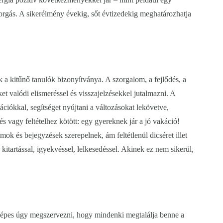
rgás. A sikerélmény évekig, sőt évtizedekig meghatározhatja
 a kitűnő tanulók bizonyítványa. A szorgalom, a fejlődés, a
et valódi elismeréssel és visszajelzésekkel jutalmazni. A
mációkkal, segítséget nyújtani a változásokat lekövetve,
s vagy feltételhez kötött: egy gyereknek jár a jó vakáció!
ok és bejegyzések szerepelnek, ám feltétlenül dicséret illet
kitartással, igyekvéssel, lelkesedéssel. Akinek ez nem sikerül,
 képes úgy megszervezni, hogy mindenki megtalálja benne a