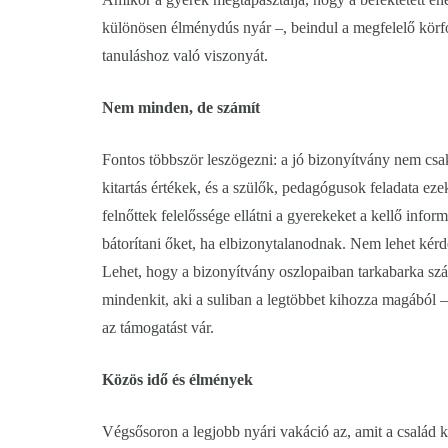
különösen élménydús nyár –, beindul a megfelelő körfo
tanuláshoz való viszonyát.
Nem minden, de számít
Fontos többször leszögezni: a jó bizonyítvány nem csak
kitartás értékek, és a szülők, pedagógusok feladata ezek
felnőttek felelőssége ellátni a gyerekeket a kellő infor
bátorítani őket, ha elbizonytalanodnak. Nem lehet kérdé
Lehet, hogy a bizonyítvány oszlopaiban tarkabarka szám
mindenkit, aki a suliban a legtöbbet kihozza magából – 
az támogatást vár.
Közös idő és élmények
Végsősoron a legjobb nyári vakáció az, amit a család