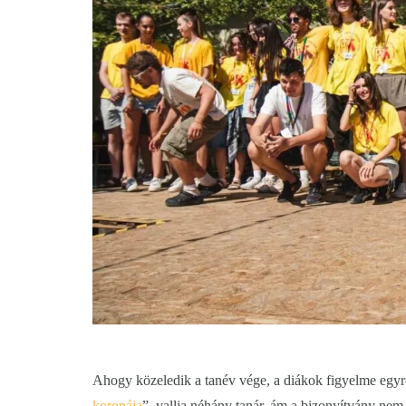
Ahogy közeledik a tanév vége, a diákok figyelme egyre
koronája
”, vallja néhány tanár, ám a bizonyítvány ne