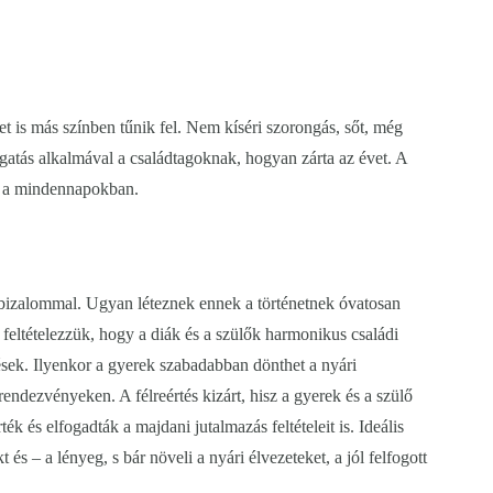
net is más színben tűnik fel. Nem kíséri szorongás, sőt, még
gatás alkalmával a családtagoknak, hogyan zárta az évet. A
 és a mindennapokban.
i bizalommal. Ugyan léteznek ennek a történetnek óvatosan
feltételezzük, hogy a diák és a szülők harmonikus családi
sek. Ilyenkor a gyerek szabadabban dönthet a nyári
rendezvényeken. A félreértés kizárt, hisz a gyerek és a szülő
k és elfogadták a majdani jutalmazás feltételeit is. Ideális
s – a lényeg, s bár növeli a nyári élvezeteket, a jól felfogott