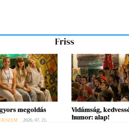
Friss
 gyors megoldás
Vidámság, kedvess
humor: alap!
EKSZEM
2026. 07. 21.
GYEREKSZEM
2026. 07. 