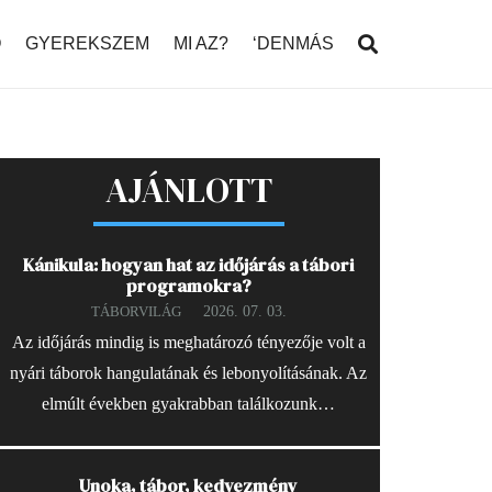
Ó
GYEREKSZEM
MI AZ?
‘DENMÁS
AJÁNLOTT
Kánikula: hogyan hat az időjárás a tábori
programokra?
2026. 07. 03.
TÁBORVILÁG
Az időjárás mindig is meghatározó tényezője volt a
nyári táborok hangulatának és lebonyolításának. Az
elmúlt években gyakrabban találkozunk…
Unoka, tábor, kedvezmény