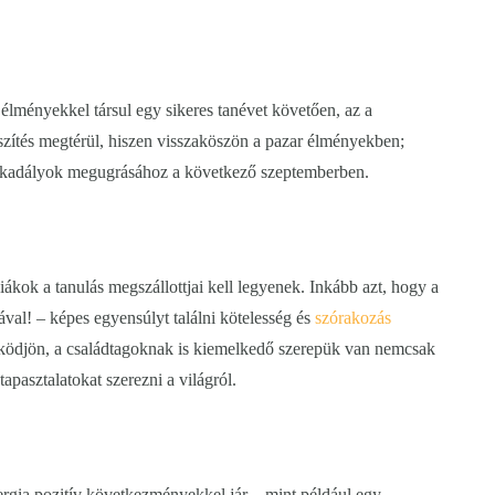
élményekkel társul egy sikeres tanévet követően, az a
szítés megtérül, hiszen visszaköszön a pazar élményekben;
z akadályok megugrásához a következő szeptemberben.
ákok a tanulás megszállottjai kell legyenek. Inkább azt, hogy a
ával! – képes egyensúlyt találni kötelesség és
szórakozás
ködjön, a családtagoknak is kiemelkedő szerepük van nemcsak
apasztalatokat szerezni a világról.
ergia pozitív következményekkel jár – mint például egy