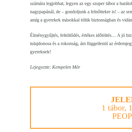
számára legjobbat, legyen az egy szuper tábor a barátok
nagypapánál, de – gondoljunk a felnőttekre is! – az se
amíg a gyerekek másokkal töltik biztonságban és vidá
Élménygyűjtés, feltöltődés, értékes időtöltés… A jó bi
tulajdonosa és a rokonság, ám függetlenül az érdemjegy
gyereknek!
Lejegyezte: Kempelen Mór
JELE
1 tábor, 
PEO