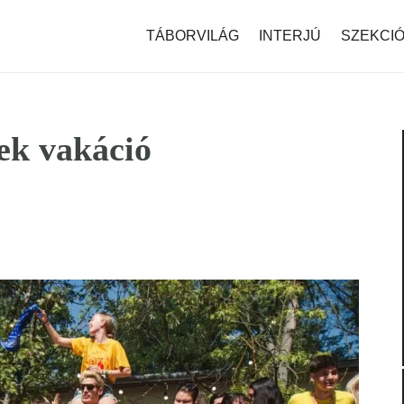
modal-check
TÁBORVILÁG
INTERJÚ
SZEKCI
ek vakáció