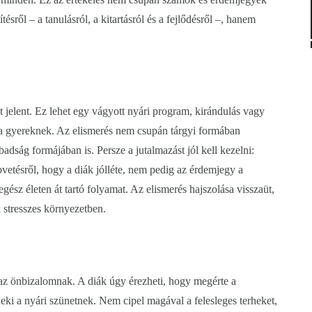
ésről – a tanulásról, a kitartásról és a fejlődésről –, hanem
t jelent. Ez lehet egy vágyott nyári program, kirándulás vagy
t a gyereknek. Az elismerés nem csupán tárgyi formában
adság formájában is. Persze a jutalmazást jól kell kezelni:
vetésről, hogy a diák jólléte, nem pedig az érdemjegy a
egész életen át tartó folyamat. Az elismerés hajszolása visszaüt,
 stresszes környezetben.
 az önbizalomnak. A diák úgy érezheti, hogy megérte a
eki a nyári szünetnek. Nem cipel magával a felesleges terheket,