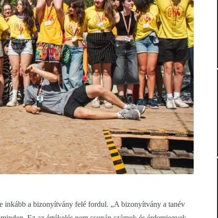
 inkább a bizonyítvány felé fordul. „A bizonyítvány a tanév
m minden. Ez az értékelés nem csupán számok és érdemjegyek