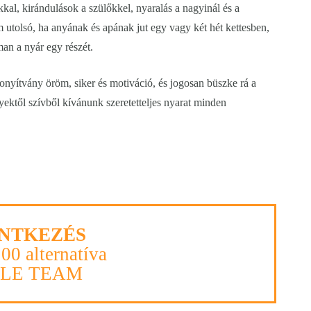
kal, kirándulások a szülőkkel, nyaralás a nagyinál és a
m utolsó, ha anyának és apának jut egy vagy két hét kettesben,
man a nyár egy részét.
zonyítvány öröm, siker és motiváció, és jogosan büszke rá a
ektől szívből kívánunk szeretetteljes nyarat minden
NTKEZÉS
100 alternatíva
PLE TEAM