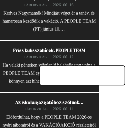
2026. 06. 16.
TÁBORVILÁG
Kedves Nagymamák! Mindjárt véget ér a tanév, és
hamarosan kezdődik a vakáció. A PEOPLE TEAM
(PT) június 10.…
Friss kulisszahírek, PEOPLE TEAM
2026. 06. 12.
TÁBORVILÁG
Ha valaki pénteken véletlenül belehallgatott volna a
PEOPLE TEAM egyik szervezői megbeszélésébe,
könnyen azt hihette volna, hogy egyszerre…
Az iskolaigazgatóhoz szólunk…
2026. 06. 11.
TÁBORVILÁG
Előfordulhat, hogy a PEOPLE TEAM 2026-os
nyári táborairól és a VAKÁCIÓAKCIÓ részleteiről