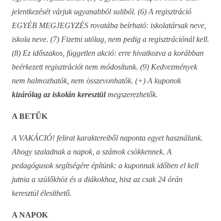
jelentkezését várjuk ugyanabból suliból. (6) A regisztráció
EGYÉB MEGJEGYZÉS rovatába beírható: iskolatársak neve,
iskola neve. (7) Fizetni utólag, nem pedig a regisztrációnál kell.
(8) Ez időszakos, független akció: erre hivatkozva a korábban
beérkezett regisztrációt nem módosítunk. (9) Kedvezmények
nem halmozhatók, nem összevonhatók. (+) A kuponok
kizárólag az iskolán keresztül
megszerezhetők.
A BETŰK
A VAKÁCIÓ! felirat karaktereiből naponta egyet használunk.
Ahogy szaladnak a napok, a számok csökkennek. A
pedagógusok segítségére építünk: a kuponnak időben el kell
jutnia a szülőkhöz és a diákokhoz, hisz az csak 24 órán
keresztül élesíthető.
A NAPOK