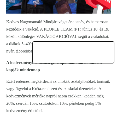
Kedves Nagymamák! Mindjárt véget ér a tanév, és hamarosan
kezdődik a vakáció. A PEOPLE TEAM (PT) június 10. és 19.
között különleges VAKÁCIÓAKCIÓVAL segíti a családokat:
a diákok 5–40% kedvezménnyel jelentkezhetnek a 2026-os
nyári táborokba.
A kedvezményhez szükséges kuponkódokat az iskolák
kapják mindennap
Ezért érdemes megkérdezni az unokák osztályfőnökét, tanárait,
vagy figyelni a Kréta-rendszert és az iskolai üzeneteket. A
kedvezmények mértéke napról napra csökken: kedden még
20%, szerdán 15%, csütörtökön 10%, pénteken pedig 5%
kedvezmény érhető el.