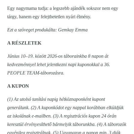
Egy nagymama tudja: a legszebb ajándék sokszor nem egy
tárgy, hanem egy felejthetetlen nyári élmény.
Ezt a szöveget produkálta: Gemkay Emma
A RÉSZLETEK
Június 10–19. között 2026-os táborainkba 8 napon át
kedvezménnyel lehet jelentkezni napi kuponokkal a 36.
PEOPLE TEAM-táborozásra.
A KUPON
(1) Az utolsó tanítási napig hétköznaponként kupont
generálunk. (2) A kuponkódot egy nappal korábban elküldjük
az iskolának e-mailben. (3) A regisztrációs kupon 24 órán
keresztül érvényesíthető bármelyik táborunkba. (4) A táborozók
egyénileg regisztrálnak. (5) Ugyanazon a napon min. 3 diák