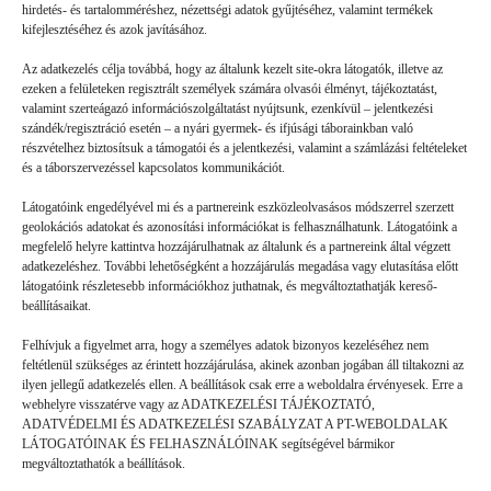
hirdetés- és tartalomméréshez, nézettségi adatok gyűjtéséhez, valamint termékek
kifejlesztéséhez és azok javításához.
Az adatkezelés célja továbbá, hogy az általunk kezelt site-okra látogatók, illetve az
ezeken a felületeken regisztrált személyek számára olvasói élményt, tájékoztatást,
valamint szerteágazó információszolgáltatást nyújtsunk, ezenkívül – jelentkezési
szándék/regisztráció esetén – a nyári gyermek- és ifjúsági táborainkban való
részvételhez biztosítsuk a támogatói és a jelentkezési, valamint a számlázási feltételeket
és a táborszervezéssel kapcsolatos kommunikációt.
Látogatóink engedélyével mi és a partnereink eszközleolvasásos módszerrel szerzett
geolokációs adatokat és azonosítási információkat is felhasználhatunk. Látogatóink a
megfelelő helyre kattintva hozzájárulhatnak az általunk és a partnereink által végzett
Volt gyors megoldás
adatkezeléshez. További lehetőségként a hozzájárulás megadása vagy elutasítása előtt
látogatóink részletesebb információkhoz juthatnak, és megváltoztathatják kereső-
beállításaikat.
GYEREKSZEM
2026. 07. 21.
Felhívjuk a figyelmet arra, hogy a személyes adatok bizonyos kezeléséhez nem
B. L. élményei: Ha valaki rosszul lett, vagy valami gondja
feltétlenül szükséges az érintett hozzájárulása, akinek azonban jogában áll tiltakozni az
akadt, a mókusok azonnal segítettek. (Ebben a táborban a
ilyen jellegű adatkezelés ellen. A beállítások csak erre a weboldalra érvényesek. Erre a
webhelyre visszatérve vagy az ADATKEZELÉSI TÁJÉKOZTATÓ,
mókusok a táboroztatók.) Láttam olyat is, hogy valaki nem jött
ADATVÉDELMI ÉS ADATKEZELÉSI SZABÁLYZAT A PT-WEBOLDALAK
ki…
LÁTOGATÓINAK ÉS FELHASZNÁLÓINAK segítségével bármikor
megváltoztathatók a beállítások.