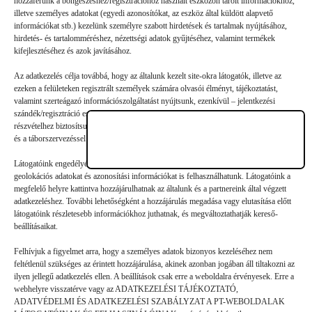
hozzáférünk a böngészéshez/regisztrációhoz használt eszközön tárolt információkhoz,
illetve személyes adatokat (egyedi azonosítókat, az eszköz által küldött alapvető
Vélemény, hozzászólás?
információkat stb.) kezelünk személyre szabott hirdetések és tartalmak nyújtásához,
hirdetés- és tartalomméréshez, nézettségi adatok gyűjtéséhez, valamint termékek
kifejlesztéséhez és azok javításához.
Az e-mail-címet nem tesszük közzé.
A kötelező mezőket
*
Az adatkezelés célja továbbá, hogy az általunk kezelt site-okra látogatók, illetve az
karakterrel jelöltük
ezeken a felületeken regisztrált személyek számára olvasói élményt, tájékoztatást,
valamint szerteágazó információszolgáltatást nyújtsunk, ezenkívül – jelentkezési
szándék/regisztráció esetén – a nyári gyermek- és ifjúsági táborainkban való
részvételhez biztosítsuk a támogatói és a jelentkezési, valamint a számlázási feltételeket
és a táborszervezéssel kapcsolatos kommunikációt.
Látogatóink engedélyével mi és a partnereink eszközleolvasásos módszerrel szerzett
geolokációs adatokat és azonosítási információkat is felhasználhatunk. Látogatóink a
megfelelő helyre kattintva hozzájárulhatnak az általunk és a partnereink által végzett
adatkezeléshez. További lehetőségként a hozzájárulás megadása vagy elutasítása előtt
látogatóink részletesebb információkhoz juthatnak, és megváltoztathatják kereső-
beállításaikat.
Felhívjuk a figyelmet arra, hogy a személyes adatok bizonyos kezeléséhez nem
feltétlenül szükséges az érintett hozzájárulása, akinek azonban jogában áll tiltakozni az
ilyen jellegű adatkezelés ellen. A beállítások csak erre a weboldalra érvényesek. Erre a
webhelyre visszatérve vagy az ADATKEZELÉSI TÁJÉKOZTATÓ,
ADATVÉDELMI ÉS ADATKEZELÉSI SZABÁLYZAT A PT-WEBOLDALAK
Hozzászólás küldése