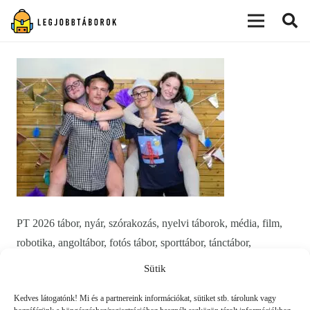
modal-check
PT 2026 tábor, nyár, szórakozás, nyelvi táborok, média, film,
robotika, angoltábor, fotós tábor, sporttábor, tánctábor,
kuktatábor, informatika, színháztábor, játéktábor, programozás,
Sütik
kézművestábor, kreativitás, tőzsde, gazdaság, 3D, technika
Kedves látogatónk! Mi és a partnereink információkat, sütiket stb. tárolunk vagy