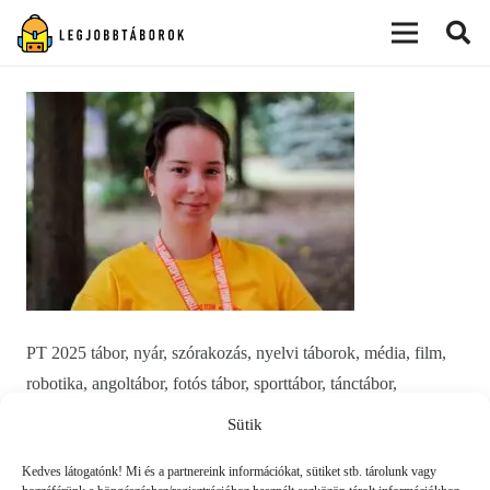
modal-check
PT 2025 tábor, nyár, szórakozás, nyelvi táborok, média, film,
robotika, angoltábor, fotós tábor, sporttábor, tánctábor,
kuktatábor, informatika, színháztábor, játéktábor, programozás,
Sütik
kézművestábor, kreativitás, tőzsde, gazdaság, 3D, technika
Kedves látogatónk! Mi és a partnereink információkat, sütiket stb. tárolunk vagy