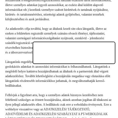
hozzáférünk a böngészéshez/regisztrációhoz használt eszközön tárolt információkhoz,
illetve személyes adatokat (egyedi azonosítókat, az eszköz által küldött alapvető
Vélemény, hozzászólás?
információkat stb.) kezelünk személyre szabott hirdetések és tartalmak nyújtásához,
hirdetés- és tartalomméréshez, nézettségi adatok gyűjtéséhez, valamint termékek
kifejlesztéséhez és azok javításához.
Az e-mail-címet nem tesszük közzé.
A kötelező mezőket
*
Az adatkezelés célja továbbá, hogy az általunk kezelt site-okra látogatók, illetve az
karakterrel jelöltük
ezeken a felületeken regisztrált személyek számára olvasói élményt, tájékoztatást,
valamint szerteágazó információszolgáltatást nyújtsunk, ezenkívül – jelentkezési
szándék/regisztráció esetén – a nyári gyermek- és ifjúsági táborainkban való
részvételhez biztosítsuk a támogatói és a jelentkezési, valamint a számlázási feltételeket
és a táborszervezéssel kapcsolatos kommunikációt.
Látogatóink engedélyével mi és a partnereink eszközleolvasásos módszerrel szerzett
geolokációs adatokat és azonosítási információkat is felhasználhatunk. Látogatóink a
megfelelő helyre kattintva hozzájárulhatnak az általunk és a partnereink által végzett
adatkezeléshez. További lehetőségként a hozzájárulás megadása vagy elutasítása előtt
látogatóink részletesebb információkhoz juthatnak, és megváltoztathatják kereső-
beállításaikat.
Felhívjuk a figyelmet arra, hogy a személyes adatok bizonyos kezeléséhez nem
feltétlenül szükséges az érintett hozzájárulása, akinek azonban jogában áll tiltakozni az
ilyen jellegű adatkezelés ellen. A beállítások csak erre a weboldalra érvényesek. Erre a
webhelyre visszatérve vagy az ADATKEZELÉSI TÁJÉKOZTATÓ,
ADATVÉDELMI ÉS ADATKEZELÉSI SZABÁLYZAT A PT-WEBOLDALAK
Hozzászólás küldése