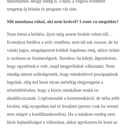
maximumot, ahogy eddig is. Utána, a végzős évemben
rengeteg új feladat és program vár rám.
Mit mondana rólad, aki nem kedvel? Lenne rá megoldás?
Nem értem a kérdést, ilyen még sosem fordult velem elő…
Komolyra fordítva a szót: remélem, nem túl sok rosszat, de ha
valaki jogos, megalapozott kritikát fogalmaz meg, akkor örülni
is szoktam az őszinteségnek. Ilyenkor, ha kifejti, átgondolom,
hogy egyetértek-e vele, majd megpróbálok változtatni. Nem
mindig tartom szükségesnek, hogy mindenkivel puszipajtások
legyünk, elég tud lenni olyan mértékig elegyengetni a
nézeteltéréseket, hogy a közös munkában senkit ne
akadályozzanak. Legfontosabb a kommunikáció, de néha jobb
kivárni, míg nyugodtan tud ez lezajlani (persze csak ha semmi
nem sürgeti a konfliktuskezelést). Ha a másikon esetleg nem
látok hajlandóságot a változásra, akkor igyekszem én lenni az