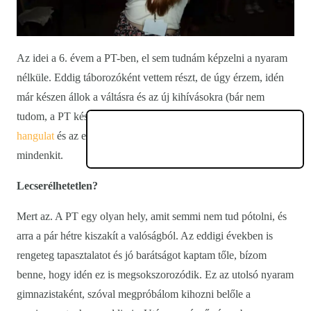
Az idei a 6. évem a PT-ben, el sem tudnám képzelni a nyaram
nélküle. Eddig táborozóként vettem részt, de úgy érzem, idén
már készen állok a váltásra és az új kihívásokra (bár nem
tudom, a PT készen áll-e rám. Nagyon hiányzik a légkör, a
hangulat
és az emberek; várom, hogy viszontlássak mindent és
mindenkit.
Lecserélhetetlen?
Mert az. A PT egy olyan hely, amit semmi nem tud pótolni, és
arra a pár hétre kiszakít a valóságból. Az eddigi években is
rengeteg tapasztalatot és jó barátságot kaptam tőle, bízom
benne, hogy idén ez is megsokszorozódik. Ez az utolsó nyaram
gimnazistaként, szóval megpróbálom kihozni belőle a