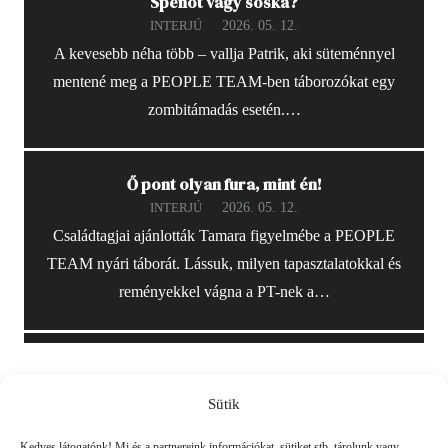
Spenót vagy sóska?
2026. 05. 12.
INTERJÚ
A kevesebb néha több – vallja Patrik, aki süteménnyel
mentené meg a PEOPLE TEAM-ben táborozókat egy
zombitámadás esetén.…
Ő pont olyan fura, mint én!
2026. 05. 12.
INTERJÚ
Családtagjai ajánlották Tamara figyelmébe a PEOPLE
TEAM nyári táborát. Lássuk, milyen tapasztalatokkal és
reményekkel vágna a PT-nek a…
Sütik
Friss
Kedves látogatónk! Mi és a partnereink információkat, sütiket stb. tárolunk vagy