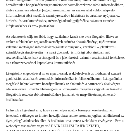
hozzáférünk a böngészéshez/regisztrációhoz használt eszközön tárolt információkhoz,
illetve személyes adatokat (egyedi azonosítókat, az eszköz által küldött alapvető
információkat stb.) kezelünk személyre szabott hirdetések és tartalmak nyújtásához,
hirdetés- és tartalomméréshez, nézettségi adatok gyűjtéséhez, valamint termékek
kifejlesztéséhez és azok javításához.
Az adatkezelés célja továbbá, hogy az általunk kezelt site-okra látogatók, illetve az
ezeken a felületeken regisztrált személyek számára olvasói élményt, tájékoztatást,
valamint szerteágazó információszolgáltatást nyújtsunk, ezenkívül – jelentkezési
szándék/regisztráció esetén – a nyári gyermek- és ifjúsági táborainkban való
részvételhez biztosítsuk a támogatói és a jelentkezési, valamint a számlázási feltételeket
és a táborszervezéssel kapcsolatos kommunikációt.
Látogatóink engedélyével mi és a partnereink eszközleolvasásos módszerrel szerzett
geolokációs adatokat és azonosítási információkat is felhasználhatunk. Látogatóink a
megfelelő helyre kattintva hozzájárulhatnak az általunk és a partnereink által végzett
Volt gyors megoldás
adatkezeléshez. További lehetőségként a hozzájárulás megadása vagy elutasítása előtt
látogatóink részletesebb információkhoz juthatnak, és megváltoztathatják kereső-
beállításaikat.
GYEREKSZEM
2026. 07. 21.
Felhívjuk a figyelmet arra, hogy a személyes adatok bizonyos kezeléséhez nem
B. L. élményei: Ha valaki rosszul lett, vagy valami gondja
feltétlenül szükséges az érintett hozzájárulása, akinek azonban jogában áll tiltakozni az
akadt, a mókusok azonnal segítettek. (Ebben a táborban a
ilyen jellegű adatkezelés ellen. A beállítások csak erre a weboldalra érvényesek. Erre a
webhelyre visszatérve vagy az ADATKEZELÉSI TÁJÉKOZTATÓ,
mókusok a táboroztatók.) Láttam olyat is, hogy valaki nem jött