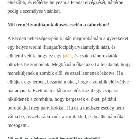
elnézőbb, és előtérbe helyezni a feladat elvégzését, háttérbe
pedig a személyes vitánkat.
Mit tennél zombiapokalipszis esetén a táborban?
A kezdeti nehézségek/pánik után megpróbálnám a gyerekeket
egy helyre terelni (hangár/focipálya/valamelyik ház), és
elhitetni velük, hogy ez egy
játék
, és csak a táboroztatók
öltöztek be zombinak. Megbíznám őket azzal a feladattal, hogy
meneküljenek a zombik elől, és ezzel lennének lekötve. Ha
elbújtak egy térben, bezárnám őket, hogy a zombik elől védve
maradjanak. Ezek után a táboroztatók közül egy csapatot
ráküldenék a zombikra, hogy kergessék el őket, például
poroltókkal meg partvisokkal. Ha ez a módszer esetleg nem
válna be, összebarátkoznék a zombikkal, és beállítanám őket
mosogatni.
Mi volt az a jelmez, amit legutoljára viseltél?