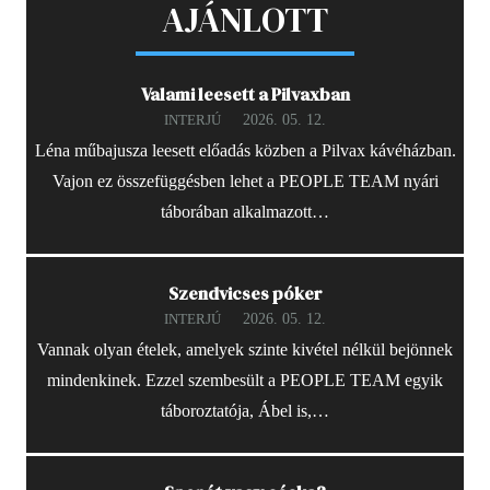
AJÁNLOTT
Valami leesett a Pilvaxban
2026. 05. 12.
INTERJÚ
Léna műbajusza leesett előadás közben a Pilvax kávéházban.
Vajon ez összefüggésben lehet a PEOPLE TEAM nyári
táborában alkalmazott…
Szendvicses póker
2026. 05. 12.
INTERJÚ
Vannak olyan ételek, amelyek szinte kivétel nélkül bejönnek
mindenkinek. Ezzel szembesült a PEOPLE TEAM egyik
táboroztatója, Ábel is,…