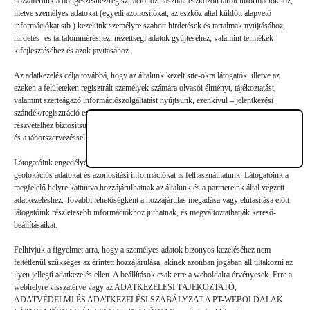
hozzáférünk a böngészéshez/regisztrációhoz használt eszközön tárolt információkhoz,
illetve személyes adatokat (egyedi azonosítókat, az eszköz által küldött alapvető
Vélemény, hozzászólás?
információkat stb.) kezelünk személyre szabott hirdetések és tartalmak nyújtásához,
hirdetés- és tartalomméréshez, nézettségi adatok gyűjtéséhez, valamint termékek
kifejlesztéséhez és azok javításához.
Az e-mail-címet nem tesszük közzé.
A kötelező mezőket
*
Az adatkezelés célja továbbá, hogy az általunk kezelt site-okra látogatók, illetve az
karakterrel jelöltük
ezeken a felületeken regisztrált személyek számára olvasói élményt, tájékoztatást,
valamint szerteágazó információszolgáltatást nyújtsunk, ezenkívül – jelentkezési
szándék/regisztráció esetén – a nyári gyermek- és ifjúsági táborainkban való
részvételhez biztosítsuk a támogatói és a jelentkezési, valamint a számlázási feltételeket
és a táborszervezéssel kapcsolatos kommunikációt.
Látogatóink engedélyével mi és a partnereink eszközleolvasásos módszerrel szerzett
geolokációs adatokat és azonosítási információkat is felhasználhatunk. Látogatóink a
megfelelő helyre kattintva hozzájárulhatnak az általunk és a partnereink által végzett
adatkezeléshez. További lehetőségként a hozzájárulás megadása vagy elutasítása előtt
látogatóink részletesebb információkhoz juthatnak, és megváltoztathatják kereső-
beállításaikat.
Felhívjuk a figyelmet arra, hogy a személyes adatok bizonyos kezeléséhez nem
feltétlenül szükséges az érintett hozzájárulása, akinek azonban jogában áll tiltakozni az
ilyen jellegű adatkezelés ellen. A beállítások csak erre a weboldalra érvényesek. Erre a
webhelyre visszatérve vagy az ADATKEZELÉSI TÁJÉKOZTATÓ,
ADATVÉDELMI ÉS ADATKEZELÉSI SZABÁLYZAT A PT-WEBOLDALAK
Hozzászólás küldése