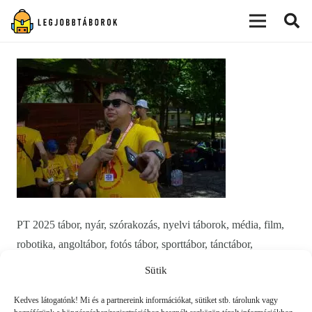
modal-check
PT 2025 tábor, nyár, szórakozás, nyelvi táborok, média, film,
robotika, angoltábor, fotós tábor, sporttábor, tánctábor,
kuktatábor, informatika, színháztábor, játéktábor, programozás,
Sütik
kézművestábor, kreativitás, tőzsde, gazdaság, 3D, technika
Kedves látogatónk! Mi és a partnereink információkat, sütiket stb. tárolunk vagy