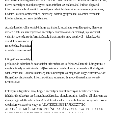
hozzáférünk a böngészéshez/regisztrációhoz használt eszközön tárolt információkhoz,
illetve személyes adatokat (egyedi azonosítókat, az eszköz által küldött alapvető
Vélemény, hozzászólás?
információkat stb.) kezelünk személyre szabott hirdetések és tartalmak nyújtásához,
hirdetés- és tartalomméréshez, nézettségi adatok gyűjtéséhez, valamint termékek
kifejlesztéséhez és azok javításához.
Az e-mail-címet nem tesszük közzé.
A kötelező mezőket
*
Az adatkezelés célja továbbá, hogy az általunk kezelt site-okra látogatók, illetve az
karakterrel jelöltük
ezeken a felületeken regisztrált személyek számára olvasói élményt, tájékoztatást,
valamint szerteágazó információszolgáltatást nyújtsunk, ezenkívül – jelentkezési
szándék/regisztráció esetén – a nyári gyermek- és ifjúsági táborainkban való
részvételhez biztosítsuk a támogatói és a jelentkezési, valamint a számlázási feltételeket
és a táborszervezéssel kapcsolatos kommunikációt.
Látogatóink engedélyével mi és a partnereink eszközleolvasásos módszerrel szerzett
geolokációs adatokat és azonosítási információkat is felhasználhatunk. Látogatóink a
megfelelő helyre kattintva hozzájárulhatnak az általunk és a partnereink által végzett
adatkezeléshez. További lehetőségként a hozzájárulás megadása vagy elutasítása előtt
látogatóink részletesebb információkhoz juthatnak, és megváltoztathatják kereső-
beállításaikat.
Felhívjuk a figyelmet arra, hogy a személyes adatok bizonyos kezeléséhez nem
feltétlenül szükséges az érintett hozzájárulása, akinek azonban jogában áll tiltakozni az
ilyen jellegű adatkezelés ellen. A beállítások csak erre a weboldalra érvényesek. Erre a
webhelyre visszatérve vagy az ADATKEZELÉSI TÁJÉKOZTATÓ,
ADATVÉDELMI ÉS ADATKEZELÉSI SZABÁLYZAT A PT-WEBOLDALAK
Hozzászólás küldése