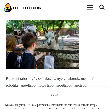
modal-check
PT 2025 tábor, nyár, szórakozás, nyelvi táborok, média, film,
robotika, angoltábor, fotós tábor, sporttábor, tánctábor,
kuktatábor, informatika, színháztábor, játéktábor, programozás,
Sütik
kézművestábor, kreativitás, tőzsde, gazdaság, 3D, technika
Kedves látogatónk! Mi és a partnereink információkat, sütiket stb. tárolunk vagy