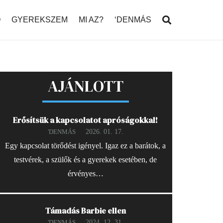
Ó
GYEREKSZEM
MI AZ?
‘DENMÁS
AJÁNLOTT
Erősítsük a kapcsolatot apróságokkal!
2026. 01. 17.
'DENMÁS
Egy kapcsolat törődést igényel. Igaz ez a barátok, a
testvérek, a szülők és a gyerekek esetében, de
érvényes…
Támadás Barbie ellen
2024. 12. 31.
'DENMÁS