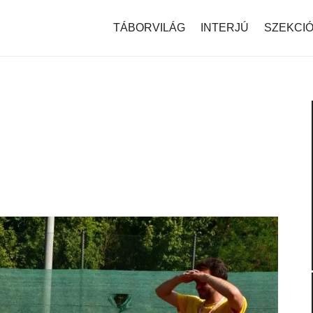
modal-check
TÁBORVILÁG
INTERJÚ
SZEKCI