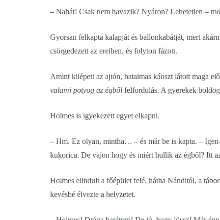
– Nahát! Csak nem havazik? Nyáron? Lehetetlen – mo
Gyorsan felkapta kalapját és ballonkabátját, mert akárm
csörgedezett az ereiben, és folyton fázott.
Amint kilépett az ajtón, hatalmas káoszt látott maga e
valami potyog az égből
felfordulás. A gyerekek boldog
Holmes is igyekezett egyet elkapni.
– Hm. Ez olyan, mintha… – és már be is kapta. – Igen-
kukorica. De vajon hogy és miért hullik az égből? Itt 
Holmes elindult a főépület felé, hátha Nánditól, a tábo
kevésbé élvezte a helyzetet.
– Holmes! Drága barátom! De jó, hogy jössz! Már épp e