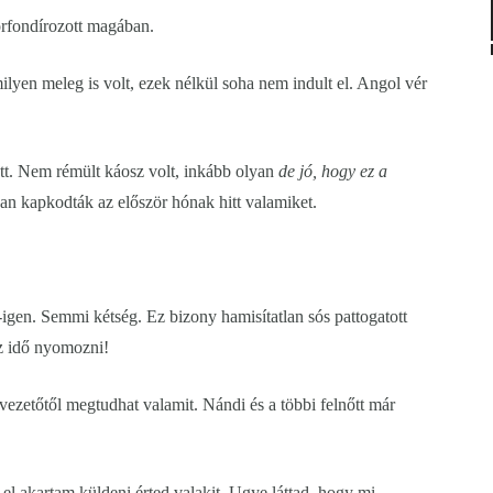
rfondírozott magában.
ilyen meleg is volt, ezek nélkül soha nem indult el. Angol vér
lőtt. Nem rémült káosz volt, inkább olyan
de jó, hogy ez a
an kapkodták az először hónak hitt valamiket.
igen. Semmi kétség. Ez bizony hamisítatlan sós pattogatott
az idő nyomozni!
rvezetőtől megtudhat valamit. Nándi és a többi felnőtt már
l akartam küldeni érted valakit. Ugye láttad, hogy mi