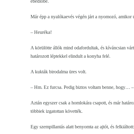
ebédlőbe.
Már épp a nyalókaevés végén járt a nyomozó, amikor úg
– Heuréka!
A körülötte állók mind odafordultak, és kíváncsian vár
határozott léptekkel elindult a konyha felé.
A kukták birodalma üres volt.
– Hm. Ez furcsa. Pedig biztos voltam benne, hogy… 
Aztán egyszer csak a homlokára csapott, és már határoz
többiek izgatottan követték.
Egy szempillantás alatt benyomta az ajtót, és felkiáltott