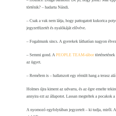
történik? – hadarta Nándi.
– Csak a vak nem látja, hogy pattogatott kukorica pot
jegyzetfüzetét és nyalókáját elővéve.
– Fogalmunk sincs. A gyerekek láthatóan nagyon élve
– Semmi gond. A
PEOPLE TEAM-tábor
történetének 
az ügyet.
– Remélem is – hallatszott egy rémült hang a terasz alá
Holmes újra kiment az udvarra, és az égre emelte tekint
annyira ezt az állapotot. Lassan megteltek a pocakok a 
A nyomozó egyfolytában jegyzetelt – ki tudja, miről.