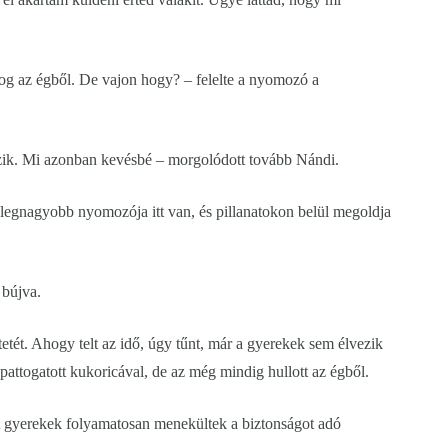
yog az égből. De vajon hogy? – felelte a nyomozó a
zik. Mi azonban kevésbé – morgolódott tovább Nándi.
legnagyobb nyomozója itt van, és pillanatokon belül megoldja
 bújva.
etét. Ahogy telt az idő, úgy tűnt, már a gyerekek sem élvezik
pattogatott kukoricával, de az még mindig hullott az égből.
 A gyerekek folyamatosan menekültek a biztonságot adó