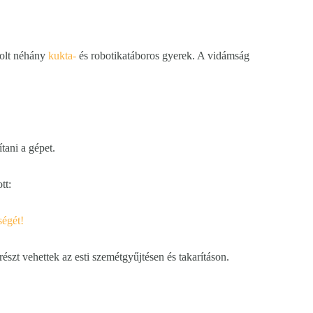
volt néhány
kukta-
és robotikatáboros gyerek. A vidámság
ítani a gépet.
tt:
ségét!
részt vehettek az esti szemétgyűjtésen és takarításon.