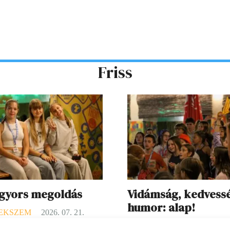
Friss
 gyors megoldás
Vidámság, kedvess
humor: alap!
EKSZEM
2026. 07. 21.
GYEREKSZEM
2026. 07. 