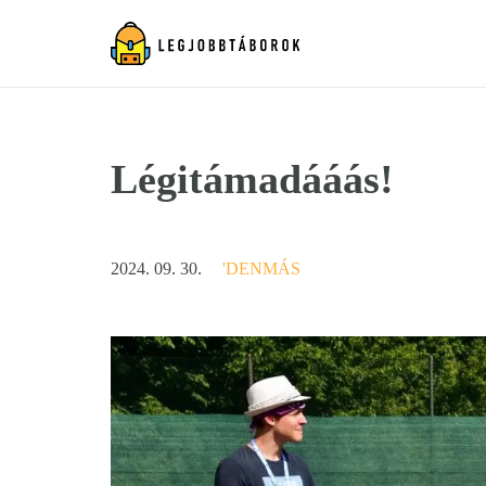
Légitámadááás!
2024. 09. 30.
'DENMÁS