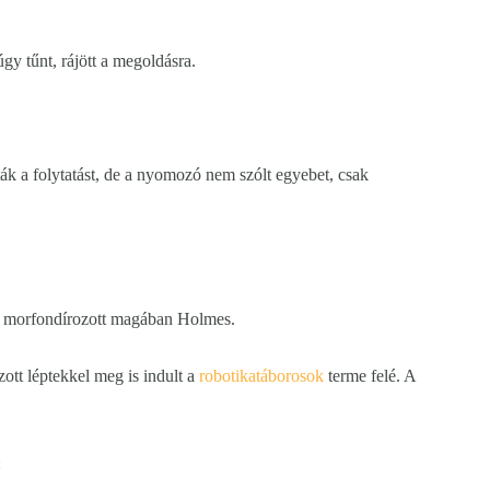
y tűnt, rájött a megoldásra.
ták a folytatást, de a nyomozó nem szólt egyebet, csak
– morfondírozott magában Holmes.
ott léptekkel meg is indult a
robotikatáborosok
terme felé. A
: