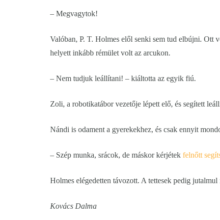
– Megvagytok!
Valóban, P. T. Holmes elől senki sem tud elbújni. Ott 
helyett inkább rémület volt az arcukon.
– Nem tudjuk leállítani! – kiáltotta az egyik fiú.
Zoli, a robotikatábor vezetője lépett elő, és segített leáll
Nándi is odament a gyerekekhez, és csak ennyit mondo
– Szép munka, srácok, de máskor kérjétek
felnőtt segít
Holmes elégedetten távozott. A tettesek pedig jutalmul 
Kovács Dalma