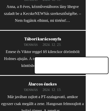
Anna, a 8 éves, kézművestáboros lány lihegve
szaladt be a KecskeNEWSás szerkesztőségébe. –
Nem fogjátok elhinni, mi történt!…
Tábori karácsonyfa
2024. 12. 23.
'DENMÁS
Emese és Viktor reggel fél kilenckor dörömbölt
Holmes ajtaján. A nyomozó fáradtan, kalapban és
köntösben nyitott ajtót. –…
Álarcos énekes
2024. 12. 13.
'DENMÁS
Már javában zajlott a PT-szalagavató, amikor
egyszer csak megállt a zene. Hangosan felmorajlott a
bulizó tömeg. A zenekar…