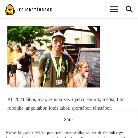
modal-check
PT 2024 tábor, nyár, szórakozás, nyelvi táborok, média, film,
robotika, angoltábor, fotós tábor, sporttábor, tánctábor,
kuktatábor, informatika, színháztábor, játéktábor, programozás,
Sütik
kézművestábor, kreativitás, tőzsde, gazdaság, 3D, technika
Kedves látogatónk! Mi és a partnereink információkat, sütiket stb. tárolunk vagy