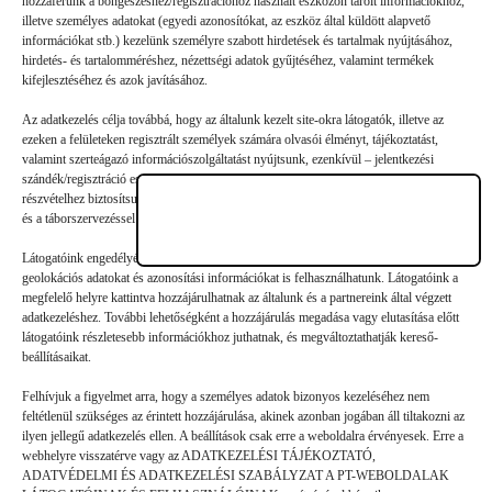
hozzáférünk a böngészéshez/regisztrációhoz használt eszközön tárolt információkhoz,
illetve személyes adatokat (egyedi azonosítókat, az eszköz által küldött alapvető
Vélemény, hozzászólás?
információkat stb.) kezelünk személyre szabott hirdetések és tartalmak nyújtásához,
hirdetés- és tartalomméréshez, nézettségi adatok gyűjtéséhez, valamint termékek
kifejlesztéséhez és azok javításához.
Az e-mail-címet nem tesszük közzé.
A kötelező mezőket
*
Az adatkezelés célja továbbá, hogy az általunk kezelt site-okra látogatók, illetve az
karakterrel jelöltük
ezeken a felületeken regisztrált személyek számára olvasói élményt, tájékoztatást,
valamint szerteágazó információszolgáltatást nyújtsunk, ezenkívül – jelentkezési
szándék/regisztráció esetén – a nyári gyermek- és ifjúsági táborainkban való
részvételhez biztosítsuk a támogatói és a jelentkezési, valamint a számlázási feltételeket
és a táborszervezéssel kapcsolatos kommunikációt.
Látogatóink engedélyével mi és a partnereink eszközleolvasásos módszerrel szerzett
geolokációs adatokat és azonosítási információkat is felhasználhatunk. Látogatóink a
megfelelő helyre kattintva hozzájárulhatnak az általunk és a partnereink által végzett
adatkezeléshez. További lehetőségként a hozzájárulás megadása vagy elutasítása előtt
látogatóink részletesebb információkhoz juthatnak, és megváltoztathatják kereső-
beállításaikat.
Felhívjuk a figyelmet arra, hogy a személyes adatok bizonyos kezeléséhez nem
feltétlenül szükséges az érintett hozzájárulása, akinek azonban jogában áll tiltakozni az
ilyen jellegű adatkezelés ellen. A beállítások csak erre a weboldalra érvényesek. Erre a
webhelyre visszatérve vagy az ADATKEZELÉSI TÁJÉKOZTATÓ,
ADATVÉDELMI ÉS ADATKEZELÉSI SZABÁLYZAT A PT-WEBOLDALAK
Hozzászólás küldése