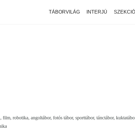
modal-check
TÁBORVILÁG
INTERJÚ
SZEKCI
film, robotika, angoltábor, fotós tábor, sporttábor, tánctábor, kuktatábo
nika