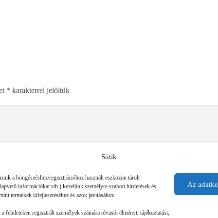
et
*
karakterrel jelöltük
Sütik
érünk a böngészéshez/regisztrációhoz használt eszközön tárolt
Az adatke
alapvető információkat stb.) kezelünk személyre szabott hirdetések és
mint termékek kifejlesztéséhez és azok javításához.
n a felületeken regisztrált személyek számára olvasói élményt, tájékoztatást,