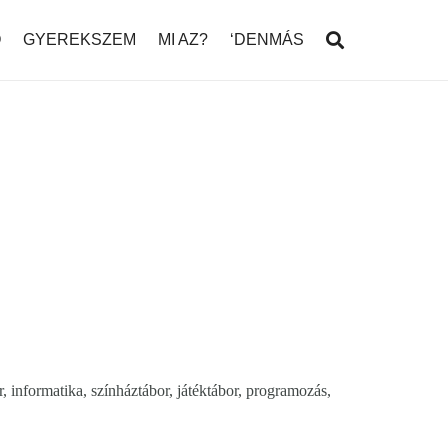
Ó
GYEREKSZEM
MI AZ?
‘DENMÁS
r, informatika, színháztábor, játéktábor, programozás,