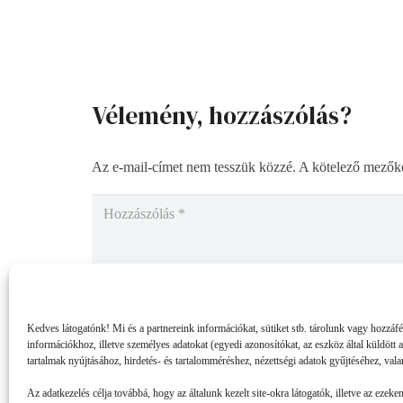
Vélemény, hozzászólás?
Az e-mail-címet nem tesszük közzé.
A kötelező mezők
Kedves látogatónk! Mi és a partnereink információkat, sütiket stb. tárolunk vagy hozzáf
információkhoz, illetve személyes adatokat (egyedi azonosítókat, az eszköz által küldött 
tartalmak nyújtásához, hirdetés- és tartalomméréshez, nézettségi adatok gyűjtéséhez, vala
Az adatkezelés célja továbbá, hogy az általunk kezelt site-okra látogatók, illetve az ezeke