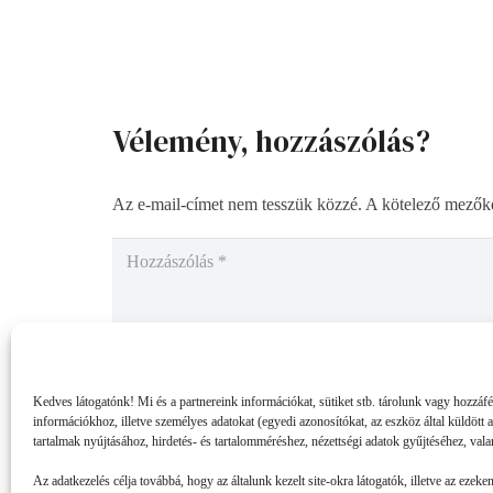
Vélemény, hozzászólás?
Az e-mail-címet nem tesszük közzé.
A kötelező mezők
Kedves látogatónk! Mi és a partnereink információkat, sütiket stb. tárolunk vagy hozzáf
információkhoz, illetve személyes adatokat (egyedi azonosítókat, az eszköz által küldött 
tartalmak nyújtásához, hirdetés- és tartalomméréshez, nézettségi adatok gyűjtéséhez, vala
Az adatkezelés célja továbbá, hogy az általunk kezelt site-okra látogatók, illetve az ezeke