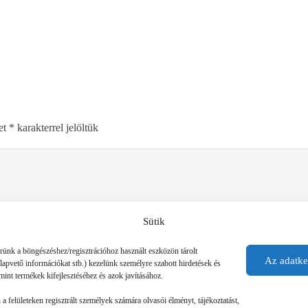
et
*
karakterrel jelöltük
Sütik
érünk a böngészéshez/regisztrációhoz használt eszközön tárolt
Az adatke
alapvető információkat stb.) kezelünk személyre szabott hirdetések és
mint termékek kifejlesztéséhez és azok javításához.
n a felületeken regisztrált személyek számára olvasói élményt, tájékoztatást,