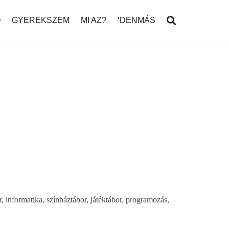
Ó
GYEREKSZEM
MI AZ?
‘DENMÁS
r, informatika, színháztábor, játéktábor, programozás,