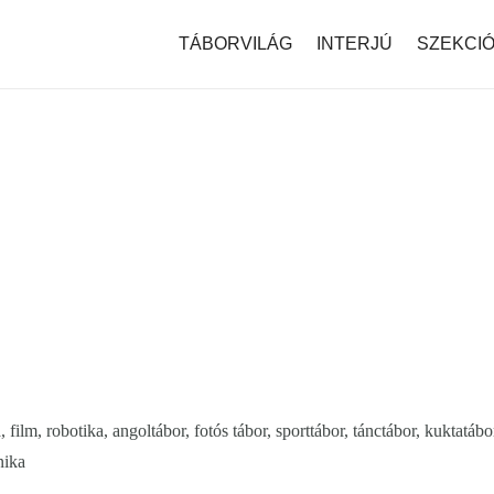
modal-check
TÁBORVILÁG
INTERJÚ
SZEKCI
film, robotika, angoltábor, fotós tábor, sporttábor, tánctábor, kuktatábo
nika