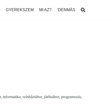
Ó
GYEREKSZEM
MI AZ?
‘DENMÁS
r, informatika, színháztábor, játéktábor, programozás,