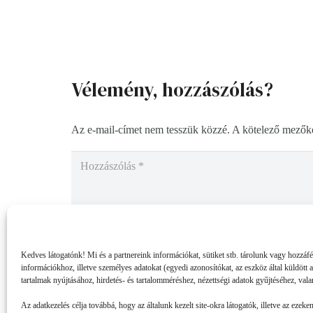
Vélemény, hozzászólás?
Az e-mail-címet nem tesszük közzé.
A kötelező mezők
Kedves látogatónk! Mi és a partnereink információkat, sütiket stb. tárolunk vagy hozzáf
információkhoz, illetve személyes adatokat (egyedi azonosítókat, az eszköz által küldött 
tartalmak nyújtásához, hirdetés- és tartalomméréshez, nézettségi adatok gyűjtéséhez, vala
Az adatkezelés célja továbbá, hogy az általunk kezelt site-okra látogatók, illetve az ezeke