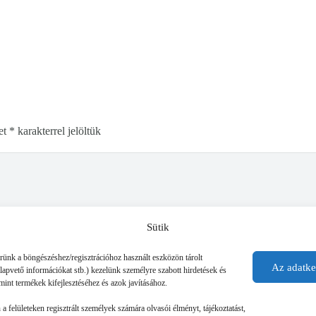
et
*
karakterrel jelöltük
Sütik
érünk a böngészéshez/regisztrációhoz használt eszközön tárolt
Az adatke
alapvető információkat stb.) kezelünk személyre szabott hirdetések és
mint termékek kifejlesztéséhez és azok javításához.
n a felületeken regisztrált személyek számára olvasói élményt, tájékoztatást,