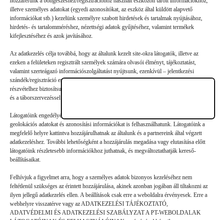
hozzáférünk a böngészéshez/regisztrációhoz használt eszközön tárolt információkhoz,
illetve személyes adatokat (egyedi azonosítókat, az eszköz által küldött alapvető
Vélemény, hozzászólás?
információkat stb.) kezelünk személyre szabott hirdetések és tartalmak nyújtásához,
hirdetés- és tartalomméréshez, nézettségi adatok gyűjtéséhez, valamint termékek
kifejlesztéséhez és azok javításához.
Az e-mail-címet nem tesszük közzé.
A kötelező mezőket
*
Az adatkezelés célja továbbá, hogy az általunk kezelt site-okra látogatók, illetve az
karakterrel jelöltük
ezeken a felületeken regisztrált személyek számára olvasói élményt, tájékoztatást,
valamint szerteágazó információszolgáltatást nyújtsunk, ezenkívül – jelentkezési
szándék/regisztráció esetén – a nyári gyermek- és ifjúsági táborainkban való
részvételhez biztosítsuk a támogatói és a jelentkezési, valamint a számlázási feltételeket
és a táborszervezéssel kapcsolatos kommunikációt.
Látogatóink engedélyével mi és a partnereink eszközleolvasásos módszerrel szerzett
geolokációs adatokat és azonosítási információkat is felhasználhatunk. Látogatóink a
megfelelő helyre kattintva hozzájárulhatnak az általunk és a partnereink által végzett
adatkezeléshez. További lehetőségként a hozzájárulás megadása vagy elutasítása előtt
látogatóink részletesebb információkhoz juthatnak, és megváltoztathatják kereső-
beállításaikat.
Felhívjuk a figyelmet arra, hogy a személyes adatok bizonyos kezeléséhez nem
feltétlenül szükséges az érintett hozzájárulása, akinek azonban jogában áll tiltakozni az
ilyen jellegű adatkezelés ellen. A beállítások csak erre a weboldalra érvényesek. Erre a
webhelyre visszatérve vagy az ADATKEZELÉSI TÁJÉKOZTATÓ,
ADATVÉDELMI ÉS ADATKEZELÉSI SZABÁLYZAT A PT-WEBOLDALAK
Hozzászólás küldése