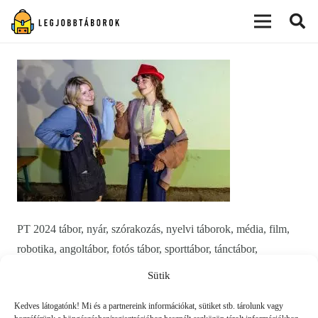
modal-check
PT 2024 tábor, nyár, szórakozás, nyelvi táborok, média, film,
robotika, angoltábor, fotós tábor, sporttábor, tánctábor,
kuktatábor, informatika, színháztábor, játéktábor, programozás,
Sütik
kézművestábor, kreativitás, tőzsde, gazdaság, 3D, technika
Kedves látogatónk! Mi és a partnereink információkat, sütiket stb. tárolunk vagy