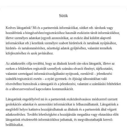
Sütik
Friss
Kedves látogatónk! Mi és a partnereink információkat, sütiket stb. tárolunk vagy
hozzáférünk a böngészéshez/regisztrációhoz használt eszközön tárolt információkhoz,
illetve személyes adatokat (egyedi azonosítókat, az eszköz által küldött alapvető
információkat stb.) kezelünk személyre szabott hirdetések és tartalmak nyújtásához,
hirdetés- és tartalomméréshez, nézettségi adatok gyűjtéséhez, valamint termékek
kifejlesztéséhez és azok javításához.
Az adatkezelés célja továbbá, hogy az általunk kezelt site-okra látogatók, illetve az
ezeken a felületeken regisztrált személyek számára olvasói élményt, tájékoztatást,
valamint szerteágazó információszolgáltatást nyújtsunk, ezenkívül – jelentkezési
szándék/regisztráció esetén – a nyári gyermek- és ifjúsági táborainkban való
részvételhez biztosítsuk a támogatói és a jelentkezési, valamint a számlázási feltételeket
és a táborszervezéssel kapcsolatos kommunikációt.
Látogatóink engedélyével mi és a partnereink eszközleolvasásos módszerrel szerzett
geolokációs adatokat és azonosítási információkat is felhasználhatunk. Látogatóink a
megfelelő helyre kattintva hozzájárulhatnak az általunk és a partnereink által végzett
Volt gyors megoldás
adatkezeléshez. További lehetőségként a hozzájárulás megadása vagy elutasítása előtt
látogatóink részletesebb információkhoz juthatnak, és megváltoztathatják kereső-
beállításaikat.
GYEREKSZEM
2026. 07. 21.