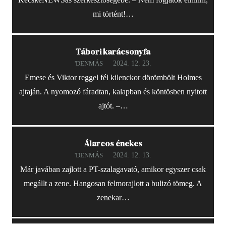
mi történt!…
Tábori karácsonyfa
2024. 12. 23.
'DENMÁS
Emese és Viktor reggel fél kilenckor dörömbölt Holmes
ajtaján. A nyomozó fáradtan, kalapban és köntösben nyitott
ajtót. –…
Álarcos énekes
2024. 12. 13.
'DENMÁS
Már javában zajlott a PT-szalagavató, amikor egyszer csak
megállt a zene. Hangosan felmorajlott a bulizó tömeg. A
zenekar…