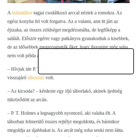
A
kuktatábor
tagjai csodálkozó arccal néztek a romokra. Az
egész konyha fel volt forgatva. Az a valami, ami itt járt az
éjszaka, az összes zöldséget megdézsmálta, de legfőképp a
salátát. Először egérre vagy patkányra gyanakodtak a kisebbek,
de az idősebbek megnyugtatták őket, hogy ilyesmire még soha
nem volt példa a
PEOPLE TEAM-tábor
történetében.
– Hívjuk ide P. T. Holmest! – javasolta Janka, aki már több éve
visszajáró
táborozó
volt.
– Az kicsoda? – kérdezte egy ifjú táborlakó, akinek ijedtség
tükröződött az arcán.
– P. T. Holmes a legnagyobb nyomozó, aki valaha élt. A
táborban felmerülő összes rejtélyt megoldotta, és bármikor
megoldja az újabbakat is. Az arcát még soha senki nem látta.