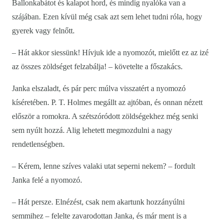
Ballonkabátot és kalapot hord, és mindig nyalóka van a
szájában. Ezen kívül még csak azt sem lehet tudni róla, hogy
gyerek vagy felnőtt.
– Hát akkor siessünk! Hívjuk ide a nyomozót, mielőtt ez az izé
az összes zöldséget felzabálja! – követelte a főszakács.
Janka elszaladt, és pár perc múlva visszatért a nyomozó
kíséretében. P. T. Holmes megállt az ajtóban, és onnan nézett
először a romokra. A szétszóródott zöldségekhez még senki
sem nyúlt hozzá. Alig lehetett megmozdulni a nagy
rendetlenségben.
– Kérem, lenne szíves valaki utat seperni nekem? – fordult
Janka felé a nyomozó.
– Hát persze. Elnézést, csak nem akartunk hozzányúlni
semmihez – felelte zavarodottan Janka, és már ment is a