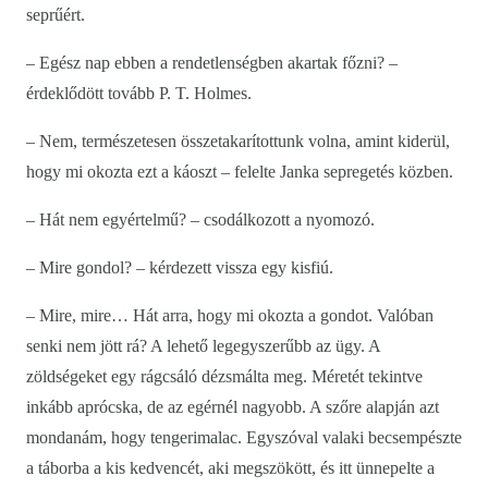
seprűért.
– Egész nap ebben a rendetlenségben akartak főzni? –
érdeklődött tovább P. T. Holmes.
– Nem, természetesen összetakarítottunk volna, amint kiderül,
hogy mi okozta ezt a káoszt – felelte Janka sepregetés közben.
– Hát nem egyértelmű? – csodálkozott a nyomozó.
– Mire gondol? – kérdezett vissza egy kisfiú.
– Mire, mire… Hát arra, hogy mi okozta a gondot. Valóban
senki nem jött rá? A lehető legegyszerűbb az ügy. A
zöldségeket egy rágcsáló dézsmálta meg. Méretét tekintve
inkább aprócska, de az egérnél nagyobb. A szőre alapján azt
mondanám, hogy tengerimalac. Egyszóval valaki becsempészte
a táborba a kis kedvencét, aki megszökött, és itt ünnepelte a