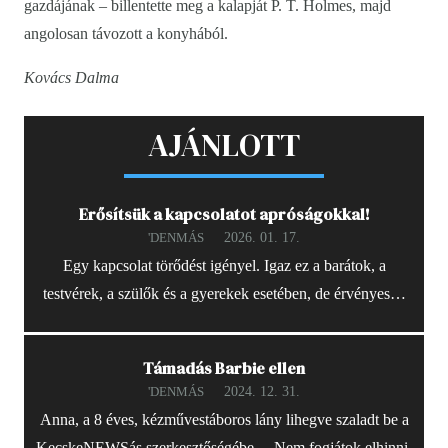
gazdájának – billentette meg a kalapját P. T. Holmes, majd
angolosan távozott a konyhából.
Kovács Dalma
AJÁNLOTT
Erősítsük a kapcsolatot apróságokkal!
2026. 01. 17.
'DENMÁS
Egy kapcsolat törődést igényel. Igaz ez a barátok, a
testvérek, a szülők és a gyerekek esetében, de érvényes…
Támadás Barbie ellen
2024. 12. 31.
'DENMÁS
Anna, a 8 éves, kézművestáboros lány lihegve szaladt be a
KecskeNEWSás szerkesztőségébe. – Nem fogjátok elhinni,