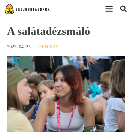
modal-check
A salátadézsmáló
2023. 04. 25.
'DENMÁS