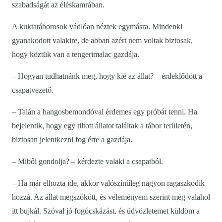
szabadságát az éléskamrában.
A kuktatáborosok vádlóan néztek egymásra. Mindenki
gyanakodott valakire, de abban azért nem voltak biztosak,
hogy köztük van a tengerimalac gazdája.
– Hogyan tudhatnánk meg, hogy kié az állat? – érdeklődött a
csapatvezető.
– Talán a hangosbemondóval érdemes egy próbát tenni. Ha
bejelentik, hogy egy tiltott állatot találtak a tábor területén,
biztosan jelentkezni fog érte a gazdája.
– Miből gondolja? – kérdezte valaki a csapatból.
– Ha már elhozta ide, akkor valószínűleg nagyon ragaszkodik
hozzá. Az állat megszökött, és véleményem szerint még valahol
itt bujkál. Szóval jó fogócskázást, és üdvözletemet küldöm a