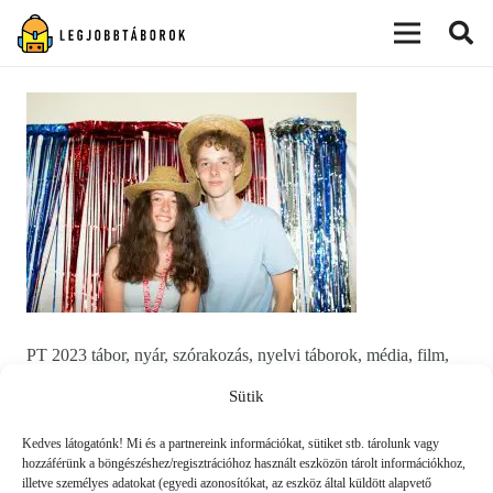
modal-check
PT 2023 tábor, nyár, szórakozás, nyelvi táborok, média, film,
robotika, angoltábor, fotós tábor, sporttábor, tánctábor,
Sütik
kuktatábor, informatika, szórakozás, drón
Kedves látogatónk! Mi és a partnereink információkat, sütiket stb. tárolunk vagy
hozzáférünk a böngészéshez/regisztrációhoz használt eszközön tárolt információkhoz,
illetve személyes adatokat (egyedi azonosítókat, az eszköz által küldött alapvető