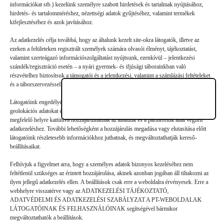
Vélemény, hozzászólás?
információkat stb.) kezelünk személyre szabott hirdetések és tartalmak nyújtásához,
hirdetés- és tartalomméréshez, nézettségi adatok gyűjtéséhez, valamint termékek
kifejlesztéséhez és azok javításához.
Az e-mail-címet nem tesszük közzé.
A kötelező mezőket
*
Az adatkezelés célja továbbá, hogy az általunk kezelt site-okra látogatók, illetve az
karakterrel jelöltük
ezeken a felületeken regisztrált személyek számára olvasói élményt, tájékoztatást,
valamint szerteágazó információszolgáltatást nyújtsunk, ezenkívül – jelentkezési
szándék/regisztráció esetén – a nyári gyermek- és ifjúsági táborainkban való
részvételhez biztosítsuk a támogatói és a jelentkezési, valamint a számlázási feltételeket
és a táborszervezéssel kapcsolatos kommunikációt.
Látogatóink engedélyével mi és a partnereink eszközleolvasásos módszerrel szerzett
geolokációs adatokat és azonosítási információkat is felhasználhatunk. Látogatóink a
megfelelő helyre kattintva hozzájárulhatnak az általunk és a partnereink által végzett
adatkezeléshez. További lehetőségként a hozzájárulás megadása vagy elutasítása előtt
látogatóink részletesebb információkhoz juthatnak, és megváltoztathatják kereső-
beállításaikat.
Felhívjuk a figyelmet arra, hogy a személyes adatok bizonyos kezeléséhez nem
feltétlenül szükséges az érintett hozzájárulása, akinek azonban jogában áll tiltakozni az
ilyen jellegű adatkezelés ellen. A beállítások csak erre a weboldalra érvényesek. Erre a
webhelyre visszatérve vagy az ADATKEZELÉSI TÁJÉKOZTATÓ,
ADATVÉDELMI ÉS ADATKEZELÉSI SZABÁLYZAT A PT-WEBOLDALAK
Hozzászólás küldése
LÁTOGATÓINAK ÉS FELHASZNÁLÓINAK segítségével bármikor
megváltoztathatók a beállítások.