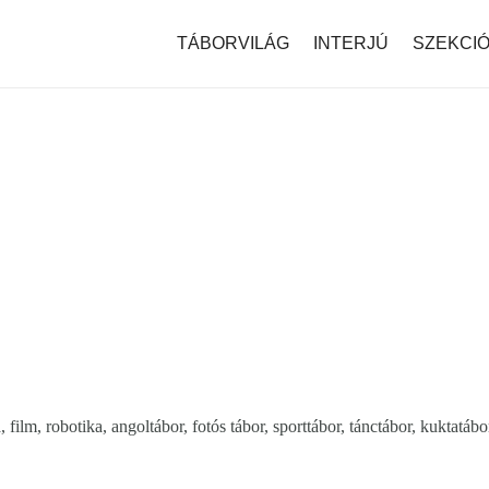
modal-check
TÁBORVILÁG
INTERJÚ
SZEKCI
film, robotika, angoltábor, fotós tábor, sporttábor, tánctábor, kuktatáb