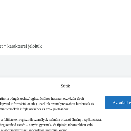
et
*
karakterrel jelöltük
Sütik
érünk a böngészéshez/regisztrációhoz használt eszközön tárolt
Az adatke
alapvető információkat stb.) kezelünk személyre szabott hirdetések és
mint termékek kifejlesztéséhez és azok javításához.
n a felületeken regisztrált személyek számára olvasói élményt, tájékoztatást,
regisztráció esetén – a nyári gyermek- és ifjúsági táborainkban való
 és a táborszervezéssel kapcsolatos kommunikációt.