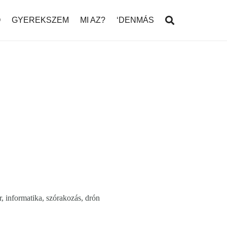
Ó
GYEREKSZEM
MI AZ?
‘DENMÁS
or, informatika, szórakozás, drón