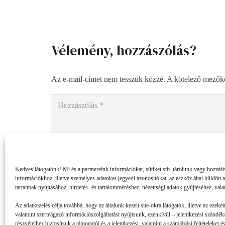
Vélemény, hozzászólás?
Az e-mail-címet nem tesszük közzé.
A kötelező mezők
Kedves látogatónk! Mi és a partnereink információkat, sütiket stb. tárolunk vagy hozzáf
információkhoz, illetve személyes adatokat (egyedi azonosítókat, az eszköz által küldött 
tartalmak nyújtásához, hirdetés- és tartalomméréshez, nézettségi adatok gyűjtéséhez, vala
Az adatkezelés célja továbbá, hogy az általunk kezelt site-okra látogatók, illetve az ezeke
valamint szerteágazó információszolgáltatást nyújtsunk, ezenkívül – jelentkezési szándék/
részvételhez biztosítsuk a támogatói és a jelentkezési, valamint a számlázási feltételeket