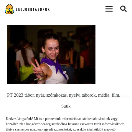
modal-check
PT 2023 tábor, nyár, szórakozás, nyelvi táborok, média, film,
robotika, angoltábor, fotós tábor, sporttábor, tánctábor,
Sütik
kuktatábor, informatika, szórakozás, drón
Kedves látogatónk! Mi és a partnereink információkat, sütiket stb. tárolunk vagy
hozzáférünk a böngészéshez/regisztrációhoz használt eszközön tárolt információkhoz,
illetve személyes adatokat (egyedi azonosítókat, az eszköz által küldött alapvető