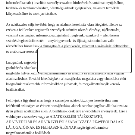
Vélemény, hozzászólás?
információkat stb.) kezelünk személyre szabott hirdetések és tartalmak nyújtásához,
hirdetés- és tartalomméréshez, nézettségi adatok gyűjtéséhez, valamint termékek
kifejlesztéséhez és azok javításához.
Az e-mail-címet nem tesszük közzé.
A kötelező mezőket
*
Az adatkezelés célja továbbá, hogy az általunk kezelt site-okra látogatók, illetve az
karakterrel jelöltük
ezeken a felületeken regisztrált személyek számára olvasói élményt, tájékoztatást,
valamint szerteágazó információszolgáltatást nyújtsunk, ezenkívül – jelentkezési
szándék/regisztráció esetén – a nyári gyermek- és ifjúsági táborainkban való
részvételhez biztosítsuk a támogatói és a jelentkezési, valamint a számlázási feltételeket
és a táborszervezéssel kapcsolatos kommunikációt.
Látogatóink engedélyével mi és a partnereink eszközleolvasásos módszerrel szerzett
geolokációs adatokat és azonosítási információkat is felhasználhatunk. Látogatóink a
megfelelő helyre kattintva hozzájárulhatnak az általunk és a partnereink által végzett
adatkezeléshez. További lehetőségként a hozzájárulás megadása vagy elutasítása előtt
látogatóink részletesebb információkhoz juthatnak, és megváltoztathatják kereső-
beállításaikat.
Felhívjuk a figyelmet arra, hogy a személyes adatok bizonyos kezeléséhez nem
feltétlenül szükséges az érintett hozzájárulása, akinek azonban jogában áll tiltakozni az
ilyen jellegű adatkezelés ellen. A beállítások csak erre a weboldalra érvényesek. Erre a
webhelyre visszatérve vagy az ADATKEZELÉSI TÁJÉKOZTATÓ,
ADATVÉDELMI ÉS ADATKEZELÉSI SZABÁLYZAT A PT-WEBOLDALAK
Hozzászólás küldése
LÁTOGATÓINAK ÉS FELHASZNÁLÓINAK segítségével bármikor
megváltoztathatók a beállítások.