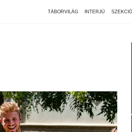
modal-check
TÁBORVILÁG
INTERJÚ
SZEKCI