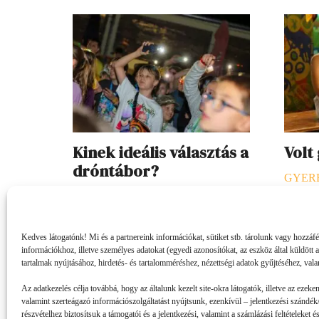
Kinek ideális választás a
Volt
dróntábor?
GYER
SZEKCIÓ
2026. 07. 23.
B. L. él
Egy nyári tábor kiválasztásakor fontos
vagy va
Kedves látogatónk! Mi és a partnereink információkat, sütiket stb. tárolunk vagy hozzáf
kérdés, hogy az adott program illik-e a
azonnal
információkhoz, illetve személyes adatokat (egyedi azonosítókat, az eszköz által küldött 
gyerek személyiségéhez és
mókusok
tartalmak nyújtásához, hirdetés- és tartalomméréshez, nézettségi adatok gyűjtéséhez, vala
érdeklődéséhez. A dróntáborok
is, hog
Az adatkezelés célja továbbá, hogy az általunk kezelt site-okra látogatók, illetve az ezeke
izgalmas lehetőséget kínálnak,
valamint szerteágazó információszolgáltatást nyújtsunk, ezenkívül – jelentkezési szándék/
részvételhez biztosítsuk a támogatói és a jelentkezési, valamint a számlázási feltételeket