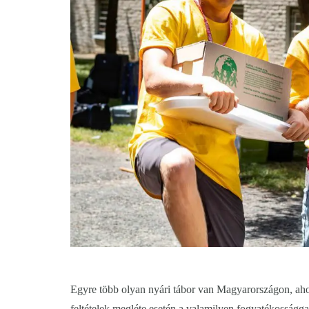
Egyre több olyan nyári tábor van Magyarországon, aho
feltételek megléte esetén a valamilyen fogyatékosságga