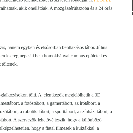
lhatnak, akik önellátóak. A mozgássérültszoba és a 24 órás
s, hanem egyben és elsősorban bentlakásos tábor. Július
gyereksereg népesíti be a homokbányai campus épületeit és
 töltenek.
oglalkozásokon tölti. A jelentkezők megjelölhetik a 3D
lmestábort, a fotóstábort, a gamertábort, az írótábort, a
zótábort, a robotikatábort, a sporttábort, a színházi tábort, a
óstábort. A szervezők lehetővé teszik, hogy a különböző
épzelhetetlen, hogy a fiatal filmesek a kuktákkal, a