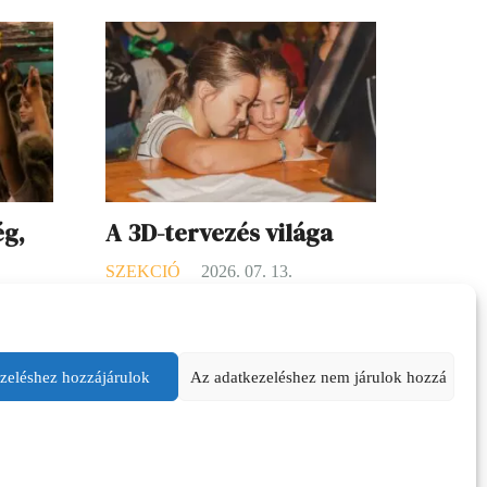
ég,
A 3D-tervezés világa
SZEKCIÓ
2026. 07. 13.
16.
A 3D-s tervezés elsőre futurisztikusnak
tem a
tűnhet, pedig valójában nagyon közel
tak.
áll ahhoz, amit a gyerekek ösztönösen
zeléshez hozzájárulok
Az adatkezeléshez nem járulok hozzá
szeretnek csinálni: kitalálni, építeni,
a meg a
alakítani. A különbség csak annyi,
ceim.
hogy itt nem papíron vagy…