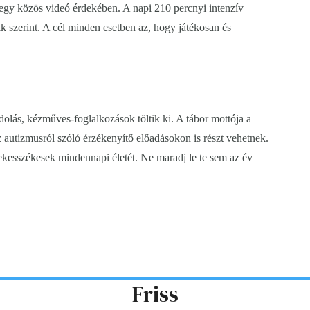
egy közös videó érdekében. A napi 210 percnyi intenzív
ik szerint. A cél minden esetben az, hogy játékosan és
dolás, kézműves-foglalkozások töltik ki. A tábor mottója a
z autizmusról szóló érzékenyítő előadásokon is részt vehetnek.
ekesszékesek mindennapi életét. Ne maradj le te sem az év
Friss