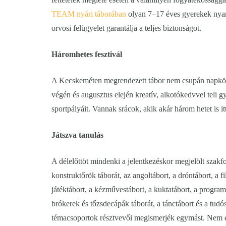
TEAM nyári táborában
olyan 7–17 éves gyerekek nyara
orvosi felügyelet garantálja a teljes biztonságot.
Háromhetes fesztivál
A Kecskeméten megrendezett tábor nem csupán napközi
végén és augusztus elején kreatív, alkotókedvvel teli 
sportpályáit. Vannak srácok, akik akár három hetet is itt
Játszva tanulás
A délelőttöt mindenki a jelentkezéskor megjelölt szakf
konstruktőrök táborát, az angoltábort, a dróntábort, a fi
játéktábort, a kézművestábort, a kuktatábort, a programo
brókerek és tőzsdecápák táborát, a tánctábort és a tud
témacsoportok résztvevői megismerjék egymást. Nem elk