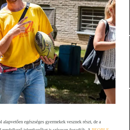
l alapvetően egészséges gyermekek vesznek részt, de a
l rendelkező jelentkezőket is szívesen fogadják. A
PEOPLE