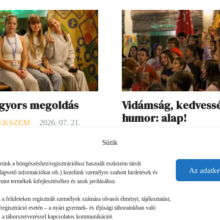
 gyors megoldás
Vidámság, kedvess
humor: alap!
EKSZEM
2026. 07. 21.
GYEREKSZEM
2026. 07. 
ményei: Ha valaki rosszul lett,
Sütik
O. élményei: A táborban szerin
lami gondja akadt, a mókusok
érünk a böngészéshez/regisztrációhoz használt eszközön tárolt
legjobbak az esti programok vol
 segítettek. (Ebben a táborban a
Az adatke
alapvető információkat stb.) kezelünk személyre szabott hirdetések és
Ilyenkor mindig történt valami
 a táboroztatók.) Láttam olyat
mint termékek kifejlesztéséhez és azok javításához.
izgalmas, és a Koboldok város
y valaki nem jött ki…
n a felületeken regisztrált személyek számára olvasói élményt, tájékoztatást,
Szolgáltatóház voltak a kedven
regisztráció esetén – a nyári gyermek- és ifjúsági táborainkban való
 és a táborszervezéssel kapcsolatos kommunikációt.