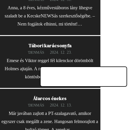
Anna, a 8 éves, kézművestáboros lány lihegve
szaladt be a KecskeNEWSás szerkesztőségébe. –
Nem fogjátok elhinni, mi történt!…
Tábori karácsonyfa
2024. 12. 23.
'DENMÁS
Emese és Viktor reggel fél kilenckor dörömbölt
Holmes ajtaján. A nyomozó fáradtan, kalapban és
köntösben nyitott ajtót. –…
Álarcos énekes
2024. 12. 13.
'DENMÁS
Már javában zajlott a PT-szalagavató, amikor
egyszer csak megállt a zene. Hangosan felmorajlott a
bulizó tömeg. A zenekar…