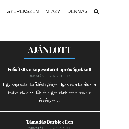
Ó
GYEREKSZEM
MI AZ?
‘DENMÁS
AJÁNLOTT
Erősítsük a kapcsolatot apróságokkal!
2026. 01. 17.
'DENMÁS
Egy kapcsolat törődést igényel. Igaz ez a barátok, a
testvérek, a szülők és a gyerekek esetében, de
érvényes…
Támadás Barbie ellen
2024. 12. 31.
'DENMÁS