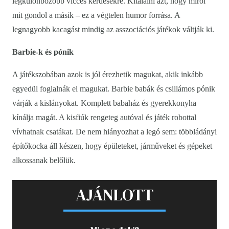
legkülönbözőbb vicces kérdésekre. Kitalálni azt, hogy miről
mit gondol a másik – ez a végtelen humor forrása. A
legnagyobb kacagást mindig az asszociációs játékok váltják ki.
Barbie-k és pónik
A játékszobában azok is jól érezhetik magukat, akik inkább
egyedül foglalnák el magukat. Barbie babák és csillámos pónik
várják a kislányokat. Komplett babaház és gyerekkonyha
kínálja magát. A kisfiúk rengeteg autóval és játék robottal
vívhatnak csatákat. De nem hiányozhat a legó sem: többládányi
építőkocka áll készen, hogy épületeket, járműveket és gépeket
alkossanak belőlük.
AJÁNLOTT