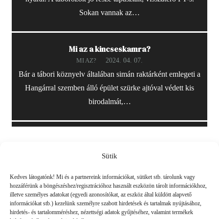
Sokan vannak az…
Mi az a kincseskamra?
2024. 04. 07.
MI AZ?
Bár a tábori köznyelv általában simán raktárként emlegeti a
Hangárral szemben álló épület szürke ajtóval védett kis
birodalmát,…
Sütik
Friss
Kedves látogatónk! Mi és a partnereink információkat, sütiket stb. tárolunk vagy
hozzáférünk a böngészéshez/regisztrációhoz használt eszközön tárolt információkhoz,
illetve személyes adatokat (egyedi azonosítókat, az eszköz által küldött alapvető
információkat stb.) kezelünk személyre szabott hirdetések és tartalmak nyújtásához,
hirdetés- és tartalomméréshez, nézettségi adatok gyűjtéséhez, valamint termékek