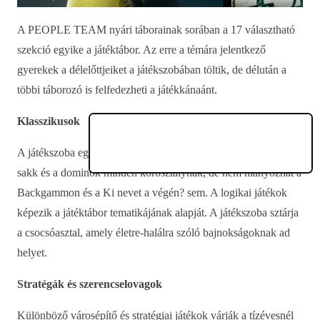
A PEOPLE TEAM nyári táborainak sorában a 17 választható
szekció egyike a játéktábor. Az erre a témára jelentkező
gyerekek a délelőttjeiket a játékszobában töltik, de délután a
többi táborozó is felfedezheti a játékkánaánt.
Klasszikusok
A játékszoba egy nagy méretű terem, amelynek alapkellékei a
sakk és a dominók minden korosztálynak, de nem hiányozhat a
Backgammon és a Ki nevet a végén? sem. A logikai játékok
képezik a játéktábor tematikájának alapját. A játékszoba sztárja
a csocsóasztal, amely életre-halálra szóló bajnokságoknak ad
helyet.
Stratégák és szerencselovagok
Különböző városépítő és stratégiai játékok várják a tízévesnél