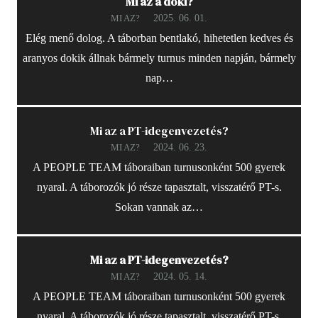
Mi az a doki?
2025. 06. 01.
MI AZ?
Elég menő dolog. A táborban bentlakó, hihetetlen kedves és
aranyos dokik állnak bármely turnus minden napján, bármely
nap…
Mi az a PT-idegenvezetés?
2024. 06. 23.
MI AZ?
A PEOPLE TEAM táboraiban turnusonként 500 gyerek
nyaral. A táborozók jó része tapasztalt, visszatérő PT-s.
Sokan vannak az…
Mi az a PT-idegenvezetés?
2024. 05. 14.
MI AZ?
A PEOPLE TEAM táboraiban turnusonként 500 gyerek
nyaral. A táborozók jó része tapasztalt, visszatérő PT-s.