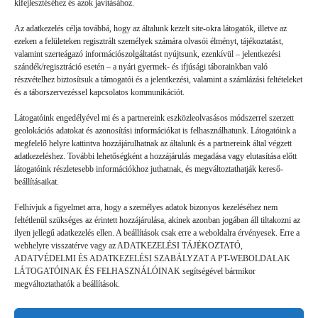
kifejlesztéséhez és azok javításához.
Az adatkezelés célja továbbá, hogy az általunk kezelt site-okra látogatók, illetve az
ezeken a felületeken regisztrált személyek számára olvasói élményt, tájékoztatást,
valamint szerteágazó információszolgáltatást nyújtsunk, ezenkívül – jelentkezési
szándék/regisztráció esetén – a nyári gyermek- és ifjúsági táborainkban való
részvételhez biztosítsuk a támogatói és a jelentkezési, valamint a számlázási feltételeket
és a táborszervezéssel kapcsolatos kommunikációt.
Látogatóink engedélyével mi és a partnereink eszközleolvasásos módszerrel szerzett
geolokációs adatokat és azonosítási információkat is felhasználhatunk. Látogatóink a
megfelelő helyre kattintva hozzájárulhatnak az általunk és a partnereink által végzett
Volt gyors megoldás
adatkezeléshez. További lehetőségként a hozzájárulás megadása vagy elutasítása előtt
látogatóink részletesebb információkhoz juthatnak, és megváltoztathatják kereső-
beállításaikat.
GYEREKSZEM
2026. 07. 21.
Felhívjuk a figyelmet arra, hogy a személyes adatok bizonyos kezeléséhez nem
B. L. élményei: Ha valaki rosszul lett, vagy valami gondja
feltétlenül szükséges az érintett hozzájárulása, akinek azonban jogában áll tiltakozni az
akadt, a mókusok azonnal segítettek. (Ebben a táborban a
ilyen jellegű adatkezelés ellen. A beállítások csak erre a weboldalra érvényesek. Erre a
webhelyre visszatérve vagy az ADATKEZELÉSI TÁJÉKOZTATÓ,
mókusok a táboroztatók.) Láttam olyat is, hogy valaki nem jött
ADATVÉDELMI ÉS ADATKEZELÉSI SZABÁLYZAT A PT-WEBOLDALAK
ki…
LÁTOGATÓINAK ÉS FELHASZNÁLÓINAK segítségével bármikor
megváltoztathatók a beállítások.