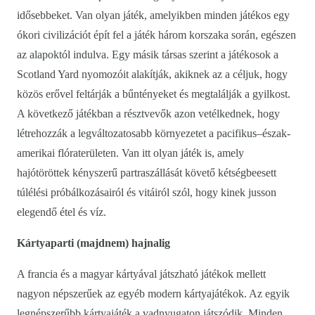
idősebbeket. Van olyan játék, amelyikben minden játékos egy
ókori civilizációt épít fel a játék három korszaka során, egészen
az alapoktól indulva. Egy másik társas szerint a játékosok a
Scotland Yard nyomozóit alakítják, akiknek az a céljuk, hogy
közös erővel feltárják a bűntényeket és megtalálják a gyilkost.
A következő játékban a résztvevők azon vetélkednek, hogy
létrehozzák a legváltozatosabb környezetet a pacifikus–észak-
amerikai flóraterületen. Van itt olyan játék is, amely
hajótöröttek kényszerű partraszállását követő kétségbeesett
túlélési próbálkozásairól és vitáiról szól, hogy kinek jusson
elegendő étel és víz.
Kártyaparti (majdnem) hajnalig
A francia és a magyar kártyával játszható játékok mellett
nagyon népszerűek az egyéb modern kártyajátékok. Az egyik
legnépszerűbb kártyajáték a vadnyugaton játszódik. Minden