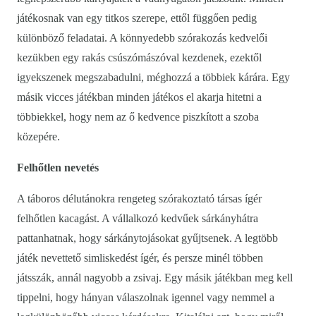
játékosnak van egy titkos szerepe, ettől függően pedig
különböző feladatai. A könnyedebb szórakozás kedvelői
kezükben egy rakás csúszómászóval kezdenek, ezektől
igyekszenek megszabadulni, méghozzá a többiek kárára. Egy
másik vicces játékban minden játékos el akarja hitetni a
többiekkel, hogy nem az ő kedvence piszkított a szoba
közepére.
Felhőtlen nevetés
A táboros délutánokra rengeteg szórakoztató társas ígér
felhőtlen kacagást. A vállalkozó kedvűek sárkányhátra
pattanhatnak, hogy sárkánytojásokat gyűjtsenek. A legtöbb
játék nevettető simliskedést ígér, és persze minél többen
játsszák, annál nagyobb a zsivaj. Egy másik játékban meg kell
tippelni, hogy hányan válaszolnak igennel vagy nemmel a