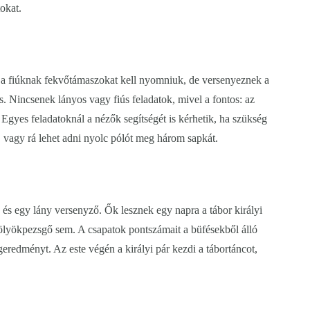
okat.
, a fiúknak fekvőtámaszokat kell nyomniuk, de versenyeznek a
. Nincsenek lányos vagy fiús feladatok, mivel a fontos: az
. Egyes feladatoknál a nézők segítségét is kérhetik, ha szükség
n, vagy rá lehet adni nyolc pólót meg három sapkát.
 és egy lány versenyző. Ők lesznek egy napra a tábor királyi
 kölyökpezsgő sem. A csapatok pontszámait a büfésekből álló
égeredményt. Az este végén a királyi pár kezdi a tábortáncot,