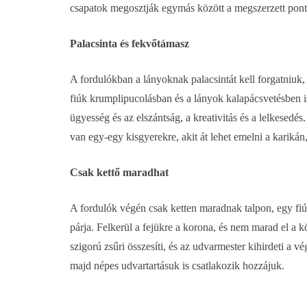
csapatok megosztják egymás között a megszerzett pont
Palacsinta és fekvőtámasz
A fordulókban a lányoknak palacsintát kell forgatniuk
fiúk krumplipucolásban és a lányok kalapácsvetésben is
ügyesség és az elszántság, a kreativitás és a lelkesedés
van egy-egy kisgyerekre, akit át lehet emelni a kariká
Csak kettő maradhat
A fordulók végén csak ketten maradnak talpon, egy fiú
párja. Felkerül a fejükre a korona, és nem marad el a
szigorú zsűri összesíti, és az udvarmester kihirdeti a v
majd népes udvartartásuk is csatlakozik hozzájuk.