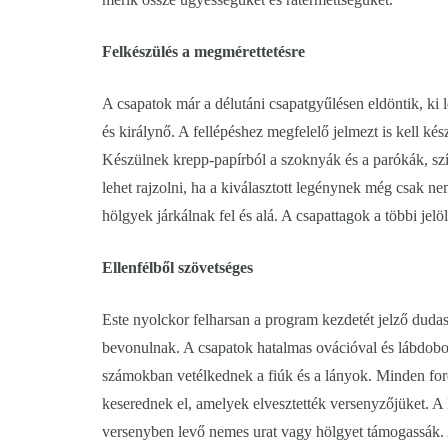
Felkészülés a megmérettetésre
A csapatok már a délutáni csapatgyűlésen eldöntik, ki le
és királynő. A fellépéshez megfelelő jelmezt is kell kés
Készülnek krepp-papírból a szoknyák és a parókák, szí
lehet rajzolni, ha a kiválasztott legénynek még csak n
hölgyek járkálnak fel és alá. A csapattagok a többi jelöl
Ellenfélből szövetséges
Este nyolckor felharsan a program kezdetét jelző duda
bevonulnak. A csapatok hatalmas ovációval és lábdobogá
számokban vetélkednek a fiúk és a lányok. Minden for
keserednek el, amelyek elvesztették versenyzőjüket. A k
versenyben levő nemes urat vagy hölgyet támogassák. A