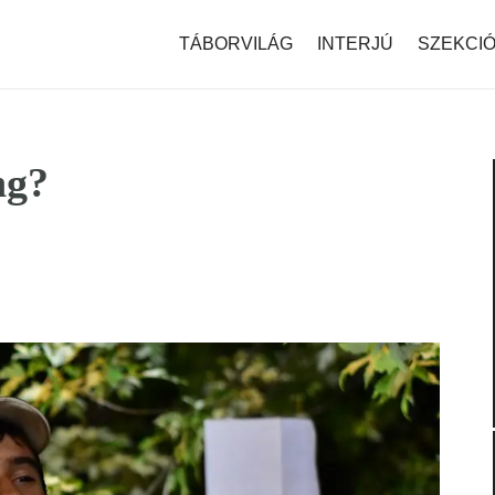
modal-check
TÁBORVILÁG
INTERJÚ
SZEKCI
ng?