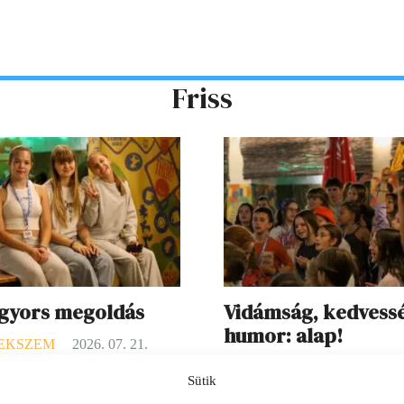
Friss
 gyors megoldás
Vidámság, kedvess
humor: alap!
EKSZEM
2026. 07. 21.
GYEREKSZEM
2026. 07. 
ményei: Ha valaki rosszul lett,
Sütik
O. élményei: A táborban szerin
lami gondja akadt, a mókusok