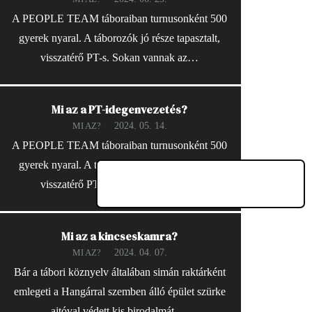
A PEOPLE TEAM táboraiban turnusonként 500
gyerek nyaral. A táborozók jó része tapasztalt,
visszatérő PT-s. Sokan vannak az…
Mi az a PT-idegenvezetés?
2024. 05. 14.
MI AZ?
A PEOPLE TEAM táboraiban turnusonként 500
gyerek nyaral. A táborozók jó része tapasztalt,
visszatérő PT-s. Sokan vannak az…
Mi az a kincseskamra?
2024. 04. 07.
MI AZ?
Bár a tábori köznyelv általában simán raktárként
emlegeti a Hangárral szemben álló épület szürke
ajtóval védett kis birodalmát,…