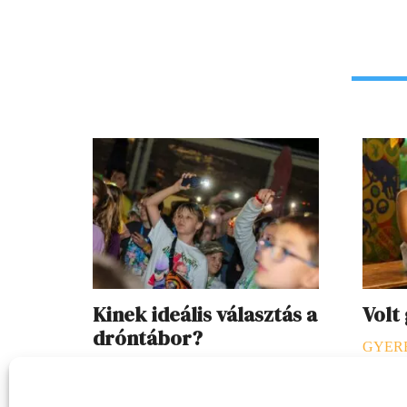
Kinek ideális választás a
Volt
dróntábor?
GYER
SZEKCIÓ
2026. 07. 23.
B. L. él
Egy nyári tábor kiválasztásakor fontos
vagy va