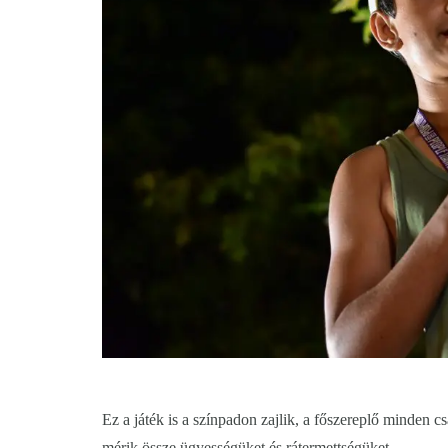
Ez a játék is a színpadon zajlik, a főszereplő minden c
mérik össze ügyességüket és rátermettségüket.