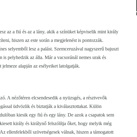
sz az a fiú és az a lány, akik a színüket képviselik mint király
zíteni, hiszen az este során a megjelenést is pontozzák.
nes selyemből lesz a palást. Szemceruzával nagyszerű bajuszt
em is pelyhedzik az álla. Már a vacsoránál nemes urak és
t jelmeze alapján az esélyeiket latolgatják.
szó. A nézőtéren elcsendesedik a nyüzsgés, a résztvevők
ssal üdvözlik és biztatják a kiválasztottakat. Külön
dulóban kiesik egy fiú és egy lány. De azok a csapatok sem
iesett király és királynő felszólítja őket, hogy melyik még
z ellenfelekből szövetségesek válnak, hiszen a támogatott