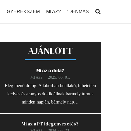
Ó
GYEREKSZEM
MI AZ?
‘DENMÁS
AJÁNLOTT
Mi az a doki?
2025. 06. 01.
MI AZ?
Elég menő dolog. A táborban bentlakó, hihetetlen
kedves és aranyos dokik állnak bármely turnus
minden napján, bármely nap…
Mi az a PT-idegenvezetés?
2024. 06. 23.
MI AZ?