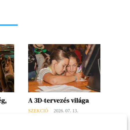
ég,
A 3D-tervezés világa
SZEKCIÓ
2026. 07. 13.
16.
A 3D-s tervezés elsőre futurisztikusnak
tem a
tűnhet, pedig valójában nagyon közel