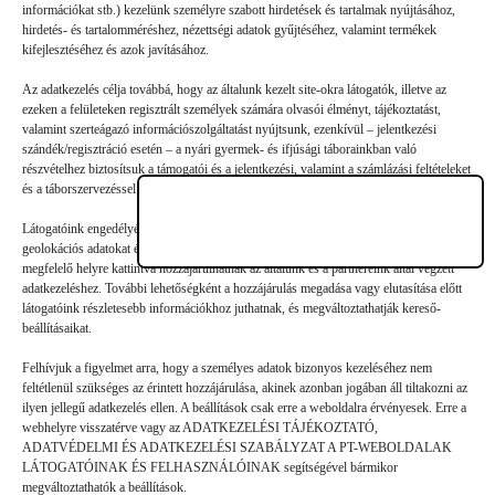
Vélemény, hozzászólás?
információkat stb.) kezelünk személyre szabott hirdetések és tartalmak nyújtásához,
hirdetés- és tartalomméréshez, nézettségi adatok gyűjtéséhez, valamint termékek
kifejlesztéséhez és azok javításához.
Az e-mail-címet nem tesszük közzé.
A kötelező mezőket
*
Az adatkezelés célja továbbá, hogy az általunk kezelt site-okra látogatók, illetve az
karakterrel jelöltük
ezeken a felületeken regisztrált személyek számára olvasói élményt, tájékoztatást,
valamint szerteágazó információszolgáltatást nyújtsunk, ezenkívül – jelentkezési
szándék/regisztráció esetén – a nyári gyermek- és ifjúsági táborainkban való
részvételhez biztosítsuk a támogatói és a jelentkezési, valamint a számlázási feltételeket
és a táborszervezéssel kapcsolatos kommunikációt.
Látogatóink engedélyével mi és a partnereink eszközleolvasásos módszerrel szerzett
geolokációs adatokat és azonosítási információkat is felhasználhatunk. Látogatóink a
megfelelő helyre kattintva hozzájárulhatnak az általunk és a partnereink által végzett
adatkezeléshez. További lehetőségként a hozzájárulás megadása vagy elutasítása előtt
látogatóink részletesebb információkhoz juthatnak, és megváltoztathatják kereső-
beállításaikat.
Felhívjuk a figyelmet arra, hogy a személyes adatok bizonyos kezeléséhez nem
feltétlenül szükséges az érintett hozzájárulása, akinek azonban jogában áll tiltakozni az
ilyen jellegű adatkezelés ellen. A beállítások csak erre a weboldalra érvényesek. Erre a
webhelyre visszatérve vagy az ADATKEZELÉSI TÁJÉKOZTATÓ,
ADATVÉDELMI ÉS ADATKEZELÉSI SZABÁLYZAT A PT-WEBOLDALAK
Hozzászólás küldése
LÁTOGATÓINAK ÉS FELHASZNÁLÓINAK segítségével bármikor
megváltoztathatók a beállítások.