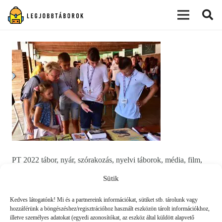
modal-check
PT 2022 tábor, nyár, szórakozás, nyelvi táborok, média, film,
robotika, angoltábor, fotós tábor, sporttábor, tánctábor,
Sütik
kuktatábor, informatika, szórakozás, drón
Kedves látogatónk! Mi és a partnereink információkat, sütiket stb. tárolunk vagy
hozzáférünk a böngészéshez/regisztrációhoz használt eszközön tárolt információkhoz,
illetve személyes adatokat (egyedi azonosítókat, az eszköz által küldött alapvető