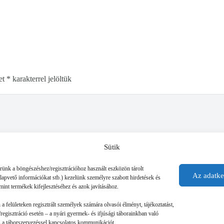
et
*
karakterrel jelöltük
Sütik
érünk a böngészéshez/regisztrációhoz használt eszközön tárolt
Az adatke
alapvető információkat stb.) kezelünk személyre szabott hirdetések és
mint termékek kifejlesztéséhez és azok javításához.
n a felületeken regisztrált személyek számára olvasói élményt, tájékoztatást,
regisztráció esetén – a nyári gyermek- és ifjúsági táborainkban való
 és a táborszervezéssel kapcsolatos kommunikációt.