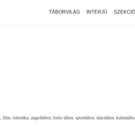
modal-check
TÁBORVILÁG
INTERJÚ
SZEKCI
film, robotika, angoltábor, fotós tábor, sporttábor, tánctábor, kuktatáb