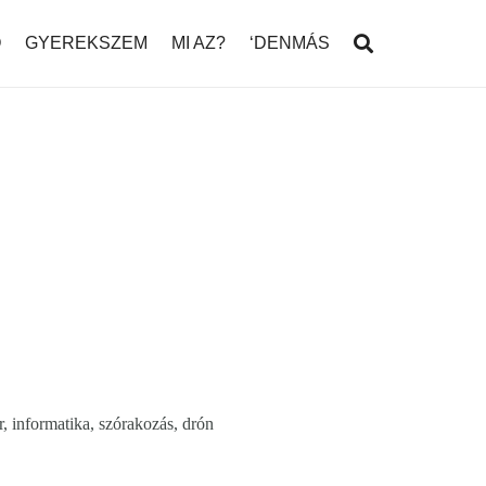
Ó
GYEREKSZEM
MI AZ?
‘DENMÁS
or, informatika, szórakozás, drón