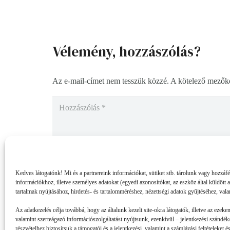
Vélemény, hozzászólás?
Az e-mail-címet nem tesszük közzé.
A kötelező mezők
Kedves látogatónk! Mi és a partnereink információkat, sütiket stb. tárolunk vagy hozzáf
információkhoz, illetve személyes adatokat (egyedi azonosítókat, az eszköz által küldött 
tartalmak nyújtásához, hirdetés- és tartalomméréshez, nézettségi adatok gyűjtéséhez, vala
Az adatkezelés célja továbbá, hogy az általunk kezelt site-okra látogatók, illetve az ezeke
valamint szerteágazó információszolgáltatást nyújtsunk, ezenkívül – jelentkezési szándék/
részvételhez biztosítsuk a támogatói és a jelentkezési, valamint a számlázási feltételeket