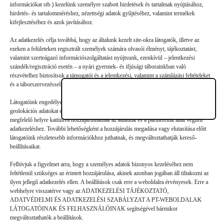
Vélemény, hozzászólás?
információkat stb.) kezelünk személyre szabott hirdetések és tartalmak nyújtásához,
hirdetés- és tartalomméréshez, nézettségi adatok gyűjtéséhez, valamint termékek
kifejlesztéséhez és azok javításához.
Az e-mail-címet nem tesszük közzé.
A kötelező mezőket
*
Az adatkezelés célja továbbá, hogy az általunk kezelt site-okra látogatók, illetve az
karakterrel jelöltük
ezeken a felületeken regisztrált személyek számára olvasói élményt, tájékoztatást,
valamint szerteágazó információszolgáltatást nyújtsunk, ezenkívül – jelentkezési
szándék/regisztráció esetén – a nyári gyermek- és ifjúsági táborainkban való
részvételhez biztosítsuk a támogatói és a jelentkezési, valamint a számlázási feltételeket
és a táborszervezéssel kapcsolatos kommunikációt.
Látogatóink engedélyével mi és a partnereink eszközleolvasásos módszerrel szerzett
geolokációs adatokat és azonosítási információkat is felhasználhatunk. Látogatóink a
megfelelő helyre kattintva hozzájárulhatnak az általunk és a partnereink által végzett
adatkezeléshez. További lehetőségként a hozzájárulás megadása vagy elutasítása előtt
látogatóink részletesebb információkhoz juthatnak, és megváltoztathatják kereső-
beállításaikat.
Felhívjuk a figyelmet arra, hogy a személyes adatok bizonyos kezeléséhez nem
feltétlenül szükséges az érintett hozzájárulása, akinek azonban jogában áll tiltakozni az
ilyen jellegű adatkezelés ellen. A beállítások csak erre a weboldalra érvényesek. Erre a
webhelyre visszatérve vagy az ADATKEZELÉSI TÁJÉKOZTATÓ,
ADATVÉDELMI ÉS ADATKEZELÉSI SZABÁLYZAT A PT-WEBOLDALAK
Hozzászólás küldése
LÁTOGATÓINAK ÉS FELHASZNÁLÓINAK segítségével bármikor
megváltoztathatók a beállítások.