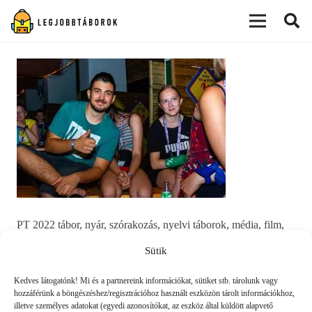
modal-check
PT 2022 tábor, nyár, szórakozás, nyelvi táborok, média, film,
robotika, angoltábor, fotós tábor, sporttábor, tánctábor,
Sütik
kuktatábor, informatika, szórakozás, drón
Kedves látogatónk! Mi és a partnereink információkat, sütiket stb. tárolunk vagy
hozzáférünk a böngészéshez/regisztrációhoz használt eszközön tárolt információkhoz,
illetve személyes adatokat (egyedi azonosítókat, az eszköz által küldött alapvető