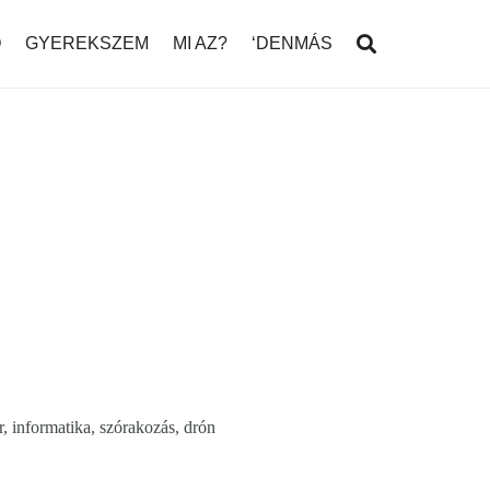
Ó
GYEREKSZEM
MI AZ?
‘DENMÁS
or, informatika, szórakozás, drón