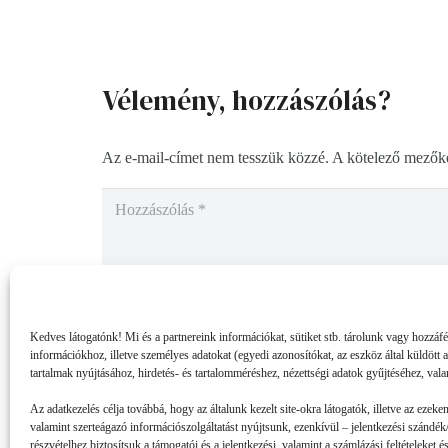
Vélemény, hozzászólás?
Az e-mail-címet nem tesszük közzé.
A kötelező mezők
Kedves látogatónk! Mi és a partnereink információkat, sütiket stb. tárolunk vagy hozzáf
információkhoz, illetve személyes adatokat (egyedi azonosítókat, az eszköz által küldött 
tartalmak nyújtásához, hirdetés- és tartalomméréshez, nézettségi adatok gyűjtéséhez, vala
Az adatkezelés célja továbbá, hogy az általunk kezelt site-okra látogatók, illetve az ezeke
valamint szerteágazó információszolgáltatást nyújtsunk, ezenkívül – jelentkezési szándék/
részvételhez biztosítsuk a támogatói és a jelentkezési, valamint a számlázási feltételeket