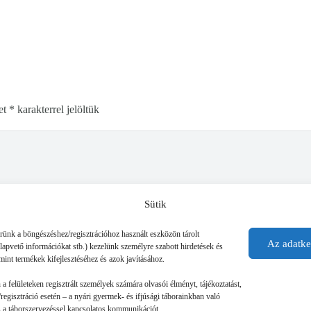
et
*
karakterrel jelöltük
Sütik
érünk a böngészéshez/regisztrációhoz használt eszközön tárolt
Az adatke
alapvető információkat stb.) kezelünk személyre szabott hirdetések és
mint termékek kifejlesztéséhez és azok javításához.
n a felületeken regisztrált személyek számára olvasói élményt, tájékoztatást,
regisztráció esetén – a nyári gyermek- és ifjúsági táborainkban való
 és a táborszervezéssel kapcsolatos kommunikációt.