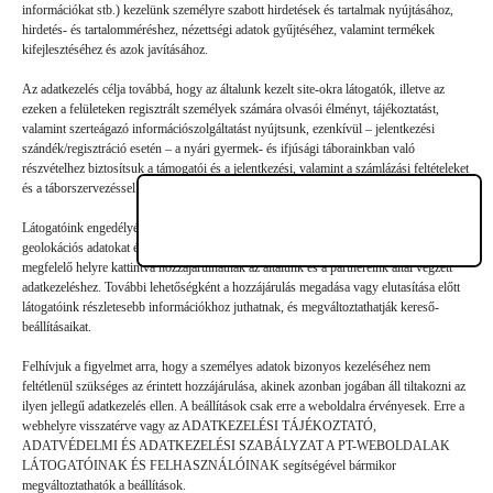
Vélemény, hozzászólás?
információkat stb.) kezelünk személyre szabott hirdetések és tartalmak nyújtásához,
hirdetés- és tartalomméréshez, nézettségi adatok gyűjtéséhez, valamint termékek
kifejlesztéséhez és azok javításához.
Az e-mail-címet nem tesszük közzé.
A kötelező mezőket
*
Az adatkezelés célja továbbá, hogy az általunk kezelt site-okra látogatók, illetve az
karakterrel jelöltük
ezeken a felületeken regisztrált személyek számára olvasói élményt, tájékoztatást,
valamint szerteágazó információszolgáltatást nyújtsunk, ezenkívül – jelentkezési
szándék/regisztráció esetén – a nyári gyermek- és ifjúsági táborainkban való
részvételhez biztosítsuk a támogatói és a jelentkezési, valamint a számlázási feltételeket
és a táborszervezéssel kapcsolatos kommunikációt.
Látogatóink engedélyével mi és a partnereink eszközleolvasásos módszerrel szerzett
geolokációs adatokat és azonosítási információkat is felhasználhatunk. Látogatóink a
megfelelő helyre kattintva hozzájárulhatnak az általunk és a partnereink által végzett
adatkezeléshez. További lehetőségként a hozzájárulás megadása vagy elutasítása előtt
látogatóink részletesebb információkhoz juthatnak, és megváltoztathatják kereső-
beállításaikat.
Felhívjuk a figyelmet arra, hogy a személyes adatok bizonyos kezeléséhez nem
feltétlenül szükséges az érintett hozzájárulása, akinek azonban jogában áll tiltakozni az
ilyen jellegű adatkezelés ellen. A beállítások csak erre a weboldalra érvényesek. Erre a
webhelyre visszatérve vagy az ADATKEZELÉSI TÁJÉKOZTATÓ,
ADATVÉDELMI ÉS ADATKEZELÉSI SZABÁLYZAT A PT-WEBOLDALAK
Hozzászólás küldése
LÁTOGATÓINAK ÉS FELHASZNÁLÓINAK segítségével bármikor
megváltoztathatók a beállítások.