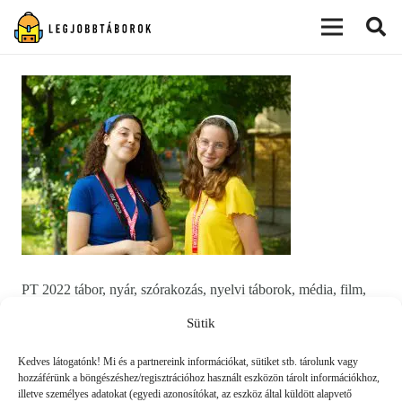
modal-check
PT 2022 tábor, nyár, szórakozás, nyelvi táborok, média, film,
robotika, angoltábor, fotós tábor, sporttábor, tánctábor,
Sütik
kuktatábor, informatika, szórakozás, drón
Kedves látogatónk! Mi és a partnereink információkat, sütiket stb. tárolunk vagy
hozzáférünk a böngészéshez/regisztrációhoz használt eszközön tárolt információkhoz,
illetve személyes adatokat (egyedi azonosítókat, az eszköz által küldött alapvető