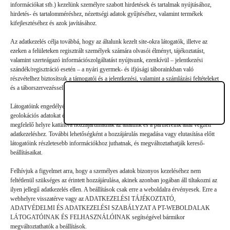
Vélemény, hozzászólás?
információkat stb.) kezelünk személyre szabott hirdetések és tartalmak nyújtásához,
hirdetés- és tartalomméréshez, nézettségi adatok gyűjtéséhez, valamint termékek
kifejlesztéséhez és azok javításához.
Az e-mail-címet nem tesszük közzé.
A kötelező mezőket
*
Az adatkezelés célja továbbá, hogy az általunk kezelt site-okra látogatók, illetve az
karakterrel jelöltük
ezeken a felületeken regisztrált személyek számára olvasói élményt, tájékoztatást,
valamint szerteágazó információszolgáltatást nyújtsunk, ezenkívül – jelentkezési
szándék/regisztráció esetén – a nyári gyermek- és ifjúsági táborainkban való
részvételhez biztosítsuk a támogatói és a jelentkezési, valamint a számlázási feltételeket
és a táborszervezéssel kapcsolatos kommunikációt.
Látogatóink engedélyével mi és a partnereink eszközleolvasásos módszerrel szerzett
geolokációs adatokat és azonosítási információkat is felhasználhatunk. Látogatóink a
megfelelő helyre kattintva hozzájárulhatnak az általunk és a partnereink által végzett
adatkezeléshez. További lehetőségként a hozzájárulás megadása vagy elutasítása előtt
látogatóink részletesebb információkhoz juthatnak, és megváltoztathatják kereső-
beállításaikat.
Felhívjuk a figyelmet arra, hogy a személyes adatok bizonyos kezeléséhez nem
feltétlenül szükséges az érintett hozzájárulása, akinek azonban jogában áll tiltakozni az
ilyen jellegű adatkezelés ellen. A beállítások csak erre a weboldalra érvényesek. Erre a
webhelyre visszatérve vagy az ADATKEZELÉSI TÁJÉKOZTATÓ,
ADATVÉDELMI ÉS ADATKEZELÉSI SZABÁLYZAT A PT-WEBOLDALAK
Hozzászólás küldése
LÁTOGATÓINAK ÉS FELHASZNÁLÓINAK segítségével bármikor
megváltoztathatók a beállítások.