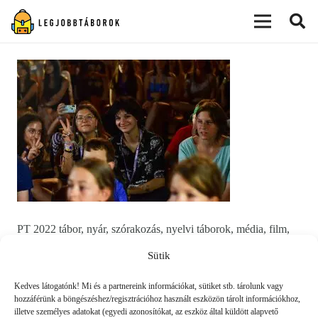
modal-check
PT 2022 tábor, nyár, szórakozás, nyelvi táborok, média, film,
robotika, angoltábor, fotós tábor, sporttábor, tánctábor,
Sütik
kuktatábor, informatika
Kedves látogatónk! Mi és a partnereink információkat, sütiket stb. tárolunk vagy
hozzáférünk a böngészéshez/regisztrációhoz használt eszközön tárolt információkhoz,
illetve személyes adatokat (egyedi azonosítókat, az eszköz által küldött alapvető