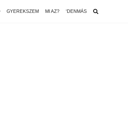
Ó
GYEREKSZEM
MI AZ?
‘DENMÁS