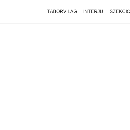
modal-check
TÁBORVILÁG
INTERJÚ
SZEKCI