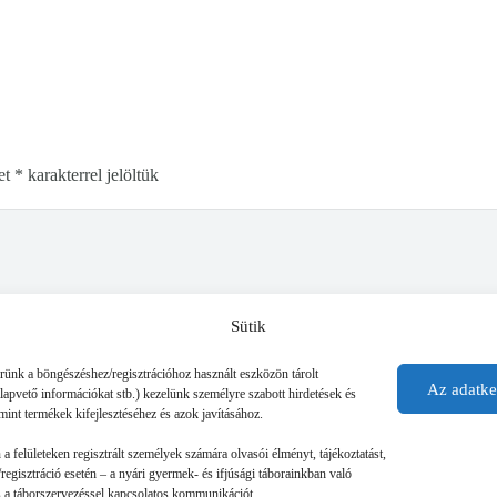
et
*
karakterrel jelöltük
Sütik
érünk a böngészéshez/regisztrációhoz használt eszközön tárolt
Az adatke
alapvető információkat stb.) kezelünk személyre szabott hirdetések és
mint termékek kifejlesztéséhez és azok javításához.
n a felületeken regisztrált személyek számára olvasói élményt, tájékoztatást,
regisztráció esetén – a nyári gyermek- és ifjúsági táborainkban való
 és a táborszervezéssel kapcsolatos kommunikációt.