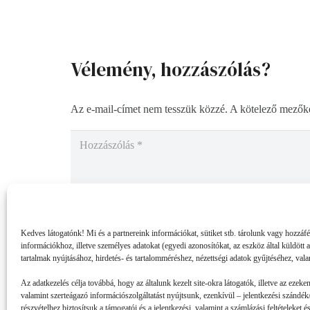
Vélemény, hozzászólás?
Az e-mail-címet nem tesszük közzé.
A kötelező mezők
Kedves látogatónk! Mi és a partnereink információkat, sütiket stb. tárolunk vagy hozzáf
információkhoz, illetve személyes adatokat (egyedi azonosítókat, az eszköz által küldött 
tartalmak nyújtásához, hirdetés- és tartalomméréshez, nézettségi adatok gyűjtéséhez, vala
Az adatkezelés célja továbbá, hogy az általunk kezelt site-okra látogatók, illetve az ezeke
valamint szerteágazó információszolgáltatást nyújtsunk, ezenkívül – jelentkezési szándék/
részvételhez biztosítsuk a támogatói és a jelentkezési, valamint a számlázási feltételeket