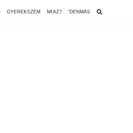
Ó
GYEREKSZEM
MI AZ?
‘DENMÁS