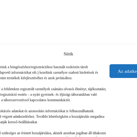
Sütik
érünk a böngészéshez/regisztrációhoz használt eszközön tárolt
Az adatke
alapvető információkat stb.) kezelünk személyre szabott hirdetések és
mint termékek kifejlesztéséhez és azok javításához.
n a felületeken regisztrált személyek számára olvasói élményt, tájékoztatást,
regisztráció esetén – a nyári gyermek- és ifjúsági táborainkban való
 és a táborszervezéssel kapcsolatos kommunikációt.
okációs adatokat és azonosítási információkat is felhasználhatunk.
tal végzett adatkezeléshez. További lehetőségként a hozzájárulás megadása
tják kereső-beállításaikat.
szükséges az érintett hozzájárulása, akinek azonban jogában áll tiltakozni