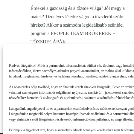
Érdekel a gazdaság és a tőzsde világa? Jól megy a
matek? Tizenéves létedre vágod a tőzsdéről szóló
híreket? Akkor a számodra legideálisabb szünidei
program a PEOPLE TEAM BRÓKEREK +
TŐZSDECÁPÁK…
Kedves látogatónk! Mi és a partnereink információkat, sütiket stb. tárolunk vagy hozzáf
információkhoz, illetve személyes adatokat (egyedi azonosítókat, az eszköz által küldött 
tartalmak nyújtásához, hirdetés- és tartalomméréshez, nézettségi adatok gyűjtéséhez, vala
Az adatkezelés célja továbbá, hogy az általunk kezelt site-okra látogatók, illetve az ezeke
valamint szerteágazó információszolgáltatást nyújtsunk, ezenkívül – jelentkezési szándék/
részvételhez biztosítsuk a támogatói és a jelentkezési, valamint a számlázási feltételeket
Látogatóink engedélyével mi és a partnereink eszközleolvasásos módszerrel szerzett geol
Látogatóink a megfelelő helyre kattintva hozzájárulhatnak az általunk és a partnereink ál
vagy elutasítása előtt látogatóink részletesebb információkhoz juthatnak, és megváltoztatha
Felhívjuk a figyelmet arra, hogy a személyes adatok bizonyos kezeléséhez nem feltétlenül 