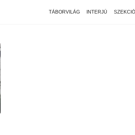
modal-check
TÁBORVILÁG
INTERJÚ
SZEKCI