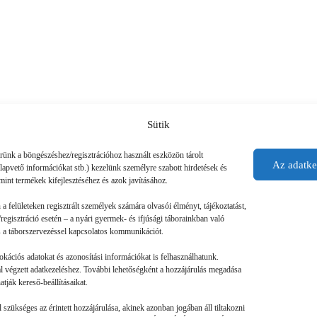
Sütik
érünk a böngészéshez/regisztrációhoz használt eszközön tárolt
Az adatke
alapvető információkat stb.) kezelünk személyre szabott hirdetések és
mint termékek kifejlesztéséhez és azok javításához.
n a felületeken regisztrált személyek számára olvasói élményt, tájékoztatást,
regisztráció esetén – a nyári gyermek- és ifjúsági táborainkban való
 és a táborszervezéssel kapcsolatos kommunikációt.
okációs adatokat és azonosítási információkat is felhasználhatunk.
tal végzett adatkezeléshez. További lehetőségként a hozzájárulás megadása
tják kereső-beállításaikat.
szükséges az érintett hozzájárulása, akinek azonban jogában áll tiltakozni