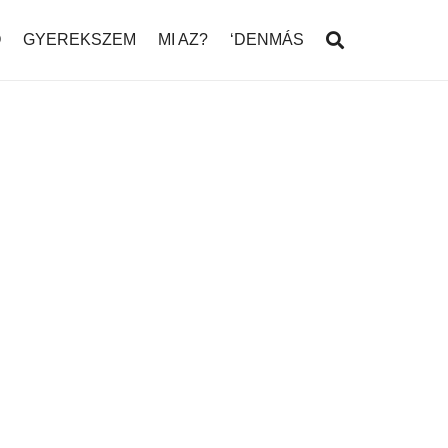
Ó
GYEREKSZEM
MI AZ?
‘DENMÁS