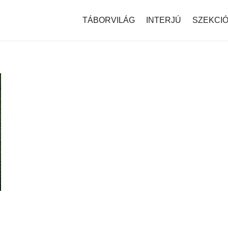
modal-check
TÁBORVILÁG
INTERJÚ
SZEKCI