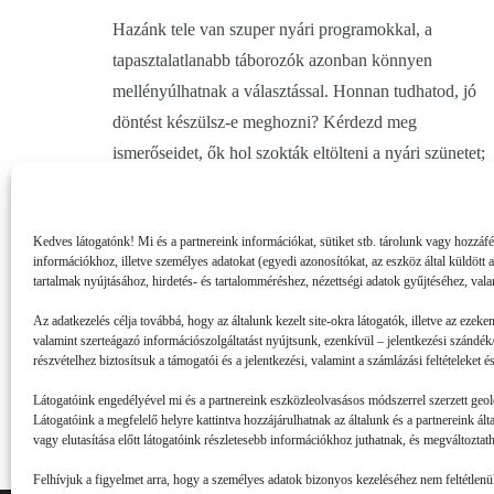
Hazánk tele van szuper nyári programokkal, a
tapasztalatlanabb táborozók azonban könnyen
mellényúlhatnak a választással. Honnan tudhatod, jó
döntést készülsz-e meghozni? Kérdezd meg
ismerőseidet, ők hol szokták eltölteni a nyári szünetet;
…
Kedves látogatónk! Mi és a partnereink információkat, sütiket stb. tárolunk vagy hozzáf
információkhoz, illetve személyes adatokat (egyedi azonosítókat, az eszköz által küldött 
tartalmak nyújtásához, hirdetés- és tartalomméréshez, nézettségi adatok gyűjtéséhez, vala
Az adatkezelés célja továbbá, hogy az általunk kezelt site-okra látogatók, illetve az ezeke
valamint szerteágazó információszolgáltatást nyújtsunk, ezenkívül – jelentkezési szándék/
részvételhez biztosítsuk a támogatói és a jelentkezési, valamint a számlázási feltételeket
Látogatóink engedélyével mi és a partnereink eszközleolvasásos módszerrel szerzett geol
Látogatóink a megfelelő helyre kattintva hozzájárulhatnak az általunk és a partnereink ál
vagy elutasítása előtt látogatóink részletesebb információkhoz juthatnak, és megváltoztatha
Felhívjuk a figyelmet arra, hogy a személyes adatok bizonyos kezeléséhez nem feltétlenül 