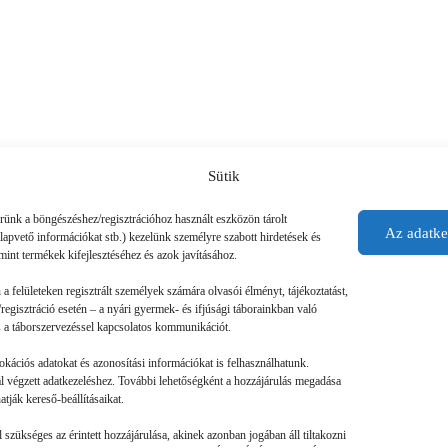
Sütik
érünk a böngészéshez/regisztrációhoz használt eszközön tárolt
Az adatke
alapvető információkat stb.) kezelünk személyre szabott hirdetések és
mint termékek kifejlesztéséhez és azok javításához.
n a felületeken regisztrált személyek számára olvasói élményt, tájékoztatást,
regisztráció esetén – a nyári gyermek- és ifjúsági táborainkban való
 és a táborszervezéssel kapcsolatos kommunikációt.
okációs adatokat és azonosítási információkat is felhasználhatunk.
tal végzett adatkezeléshez. További lehetőségként a hozzájárulás megadása
tják kereső-beállításaikat.
szükséges az érintett hozzájárulása, akinek azonban jogában áll tiltakozni