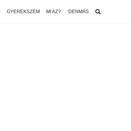
Ó
GYEREKSZEM
MI AZ?
‘DENMÁS