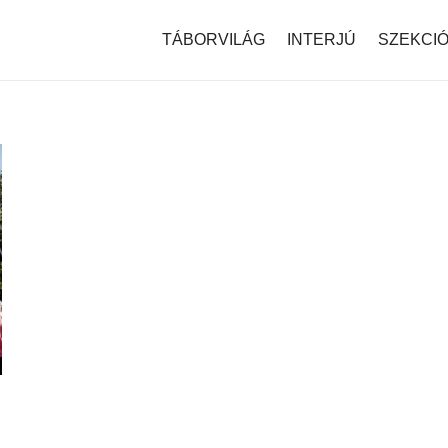
modal-check
TÁBORVILÁG
INTERJÚ
SZEKCI