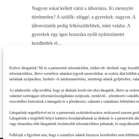
Nagyon sokat kellett várni a táborokra. Ki mennyire
türelmetlen? A szülők: eléggé, a gyerekek: nagyon. A
táboroztatók pedig felkészültebbek, mint valaha. A
gyerekek egy igen hosszúra nyúlt nyáriszünetet
kezdhettek el…
Kedves látogatónk! Mi és a partnereink információkat, sütiket stb. tárolunk vagy hozzáf
információkhoz, illetve személyes adatokat (egyedi azonosítókat, az eszköz által küldött 
tartalmak nyújtásához, hirdetés- és tartalomméréshez, nézettségi adatok gyűjtéséhez, vala
Az adatkezelés célja továbbá, hogy az általunk kezelt site-okra látogatók, illetve az ezeke
valamint szerteágazó információszolgáltatást nyújtsunk, ezenkívül – jelentkezési szándék/
részvételhez biztosítsuk a támogatói és a jelentkezési, valamint a számlázási feltételeket
Látogatóink engedélyével mi és a partnereink eszközleolvasásos módszerrel szerzett geol
Látogatóink a megfelelő helyre kattintva hozzájárulhatnak az általunk és a partnereink ál
vagy elutasítása előtt látogatóink részletesebb információkhoz juthatnak, és megváltoztatha
Felhívjuk a figyelmet arra, hogy a személyes adatok bizonyos kezeléséhez nem feltétlenül 