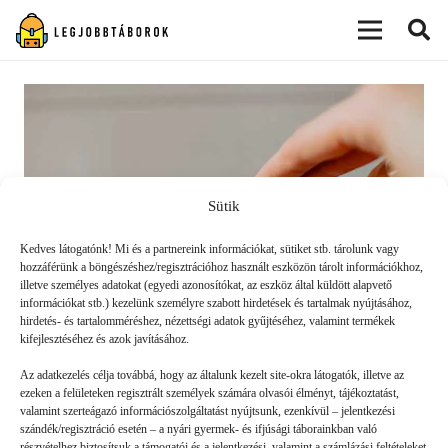
modal-check
Sütik
Kedves látogatónk! Mi és a partnereink információkat, sütiket stb. tárolunk vagy
hozzáférünk a böngészéshez/regisztrációhoz használt eszközön tárolt információkhoz,
illetve személyes adatokat (egyedi azonosítókat, az eszköz által küldött alapvető
információkat stb.) kezelünk személyre szabott hirdetések és tartalmak nyújtásához,
hirdetés- és tartalomméréshez, nézettségi adatok gyűjtéséhez, valamint termékek
kifejlesztéséhez és azok javításához.
Magyarország vezető
Az adatkezelés célja továbbá, hogy az általunk kezelt site-okra látogatók, illetve az
ezeken a felületeken regisztrált személyek számára olvasói élményt, tájékoztatást,
táborszervezőinek iránymutatása a
valamint szerteágazó információszolgáltatást nyújtsunk, ezenkívül – jelentkezési
biztonságos táborozáshoz
szándék/regisztráció esetén – a nyári gyermek- és ifjúsági táborainkban való
részvételhez biztosítsuk a támogatói és a jelentkezési, valamint a számlázási feltételeket