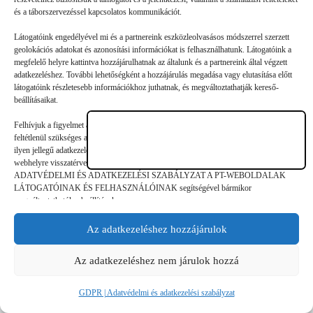
'DENMÁS
2020. 05. 24.
és a táborszervezéssel kapcsolatos kommunikációt.
Magyarország vezető táborszervezői, a Funside, a PEOPLE
Látogatóink engedélyével mi és a partnereink eszközleolvasásos módszerrel szerzett
geolokációs adatokat és azonosítási információkat is felhasználhatunk. Látogatóink a
TEAM és a Zoo Tábor közösen kialakított iránymutatása a
megfelelő helyre kattintva hozzájárulhatnak az általunk és a partnereink által végzett
adatkezeléshez. További lehetőségként a hozzájárulás megadása vagy elutasítása előtt
biztonságos nyári táborozáshoz 2020-ban minden
látogatóink részletesebb információkhoz juthatnak, és megváltoztathatják kereső-
táborszervező számára Legjobb tudásunk szerint és összesen
beállításaikat.
több mint…
Felhívjuk a figyelmet arra, hogy a személyes adatok bizonyos kezeléséhez nem
feltétlenül szükséges az érintett hozzájárulása, akinek azonban jogában áll tiltakozni az
ilyen jellegű adatkezelés ellen. A beállítások csak erre a weboldalra érvényesek. Erre a
webhelyre visszatérve vagy az ADATKEZELÉSI TÁJÉKOZTATÓ,
ADATVÉDELMI ÉS ADATKEZELÉSI SZABÁLYZAT A PT-WEBOLDALAK
LÁTOGATÓINAK ÉS FELHASZNÁLÓINAK segítségével bármikor
©
GDPR | Adatvédelmi és adatkezelési
megváltoztathatók a beállítások.
legjobbtaborok.hu
szabályzat
Az adatkezeléshez hozzájárulok
Az adatkezeléshez nem járulok hozzá
GDPR | Adatvédelmi és adatkezelési szabályzat