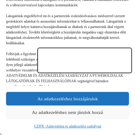
Egyszer volt, hol nem volt, volt egyszer egy nyári tábor. A
és a táborszervezéssel kapcsolatos kommunikációt.
veteránnak számító PEOPLE TEAM Alapítvány idén 30.
Látogatóink engedélyével mi és a partnereink eszközleolvasásos módszerrel szerzett
alkalommal nyitja meg kapuit a kikapcsolódni, okosodni és
geolokációs adatokat és azonosítási információkat is felhasználhatunk. Látogatóink a
közösségbe vágyó 7–17 éves…
megfelelő helyre kattintva hozzájárulhatnak az általunk és a partnereink által végzett
adatkezeléshez. További lehetőségként a hozzájárulás megadása vagy elutasítása előtt
látogatóink részletesebb információkhoz juthatnak, és megváltoztathatják kereső-
beállításaikat.
Felhívjuk a figyelmet arra, hogy a személyes adatok bizonyos kezeléséhez nem
feltétlenül szükséges az érintett hozzájárulása, akinek azonban jogában áll tiltakozni az
©
GDPR | Adatvédelmi és adatkezelési
ilyen jellegű adatkezelés ellen. A beállítások csak erre a weboldalra érvényesek. Erre a
legjobbtaborok.hu
szabályzat
webhelyre visszatérve vagy az ADATKEZELÉSI TÁJÉKOZTATÓ,
ADATVÉDELMI ÉS ADATKEZELÉSI SZABÁLYZAT A PT-WEBOLDALAK
LÁTOGATÓINAK ÉS FELHASZNÁLÓINAK segítségével bármikor
megváltoztathatók a beállítások.
Az adatkezeléshez hozzájárulok
Az adatkezeléshez nem járulok hozzá
GDPR | Adatvédelmi és adatkezelési szabályzat