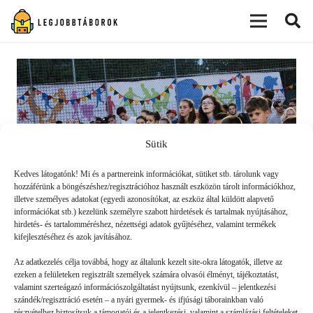
modal-check
Sütik
Kedves látogatónk! Mi és a partnereink információkat, sütiket stb. tárolunk vagy
hozzáférünk a böngészéshez/regisztrációhoz használt eszközön tárolt információkhoz,
illetve személyes adatokat (egyedi azonosítókat, az eszköz által küldött alapvető
információkat stb.) kezelünk személyre szabott hirdetések és tartalmak nyújtásához,
hirdetés- és tartalomméréshez, nézettségi adatok gyűjtéséhez, valamint termékek
kifejlesztéséhez és azok javításához.
Ki lesz a 23 ezredik táborozó?
Az adatkezelés célja továbbá, hogy az általunk kezelt site-okra látogatók, illetve az
ezeken a felületeken regisztrált személyek számára olvasói élményt, tájékoztatást,
valamint szerteágazó információszolgáltatást nyújtsunk, ezenkívül – jelentkezési
TÁBORVILÁG
2020. 07. 13.
szándék/regisztráció esetén – a nyári gyermek- és ifjúsági táborainkban való
részvételhez biztosítsuk a támogatói és a jelentkezési, valamint a számlázási feltételeket