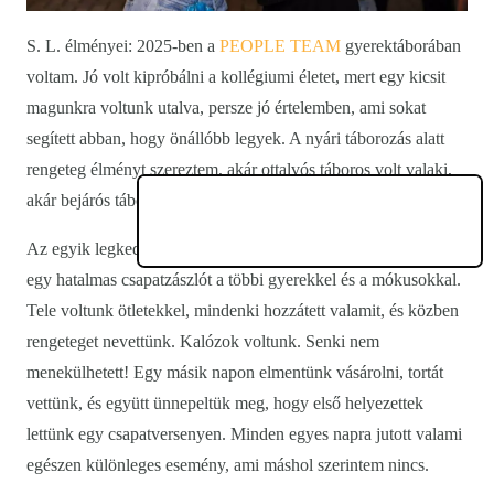
S. L. élményei: 2025-ben a
PEOPLE TEAM
gyerektáborában
voltam. Jó volt kipróbálni a kollégiumi életet, mert egy kicsit
magunkra voltunk utalva, persze jó értelemben, ami sokat
segített abban, hogy önállóbb legyek. A nyári táborozás alatt
rengeteg élményt szereztem, akár ottalvós táboros volt valaki,
akár bejárós táboros, mindenki ugyanúgy a csapat része volt.
Az egyik legkedvesebb
emlékem
az, amikor együtt festettünk
egy hatalmas csapatzászlót a többi gyerekkel és a mókusokkal.
Tele voltunk ötletekkel, mindenki hozzátett valamit, és közben
rengeteget nevettünk. Kalózok voltunk. Senki nem
menekülhetett! Egy másik napon elmentünk vásárolni, tortát
vettünk, és együtt ünnepeltük meg, hogy első helyezettek
lettünk egy csapatversenyen. Minden egyes napra jutott valami
egészen különleges esemény, ami máshol szerintem nincs.