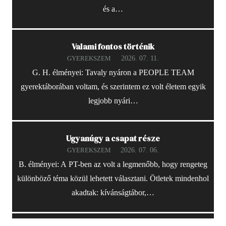
és a…
Valami fontos történik
2026. 07. 11.
GYEREKSZEM
G. H. élményei: Tavaly nyáron a PEOPLE TEAM
gyerektáborában voltam, és szerintem ez volt életem egyik
legjobb nyári…
Ugyanúgy a csapat része
2026. 07. 06.
GYEREKSZEM
B. élményei: A PT-ben az volt a legmenőbb, hogy rengeteg
különböző téma közül lehetett választani. Ötletek mindenhol
akadtak: kívánságtábor,…