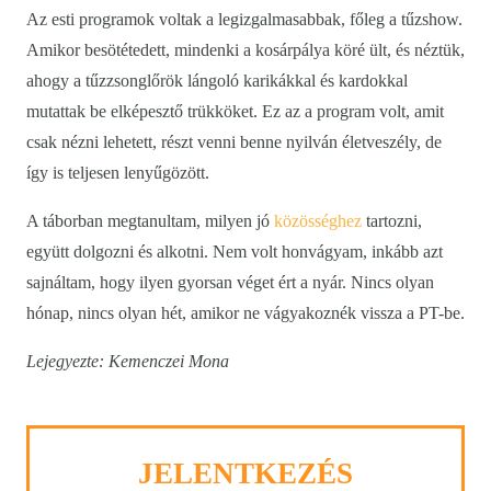
Az esti programok voltak a legizgalmasabbak, főleg a tűzshow.
Amikor besötétedett, mindenki a kosárpálya köré ült, és néztük,
ahogy a tűzzsonglőrök lángoló karikákkal és kardokkal
mutattak be elképesztő trükköket. Ez az a program volt, amit
csak nézni lehetett, részt venni benne nyilván életveszély, de
így is teljesen lenyűgözött.
A táborban megtanultam, milyen jó
közösséghez
tartozni,
együtt dolgozni és alkotni. Nem volt honvágyam, inkább azt
sajnáltam, hogy ilyen gyorsan véget ért a nyár. Nincs olyan
hónap, nincs olyan hét, amikor ne vágyakoznék vissza a PT-be.
Lejegyezte: Kemenczei Mona
JELENTKEZÉS