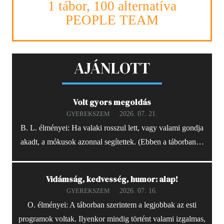
1 tábor, 100 alternatíva
PEOPLE TEAM
AJÁNLOTT
Volt gyors megoldás
2026. 07. 21.
GYEREKSZEM
B. L. élményei: Ha valaki rosszul lett, vagy valami gondja
akadt, a mókusok azonnal segítettek. (Ebben a táborban…
Vidámság, kedvesség, humor: alap!
2026. 07. 16.
GYEREKSZEM
O. élményei: A táborban szerintem a legjobbak az esti
programok voltak. Ilyenkor mindig történt valami izgalmas,