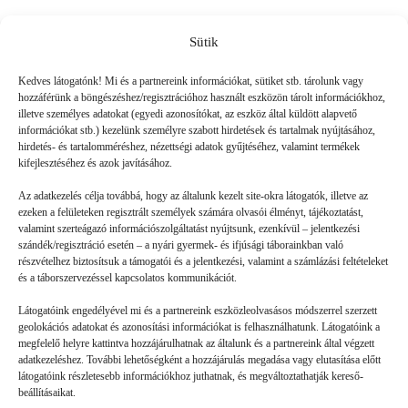
Sütik
Friss
Kedves látogatónk! Mi és a partnereink információkat, sütiket stb. tárolunk vagy
hozzáférünk a böngészéshez/regisztrációhoz használt eszközön tárolt információkhoz,
illetve személyes adatokat (egyedi azonosítókat, az eszköz által küldött alapvető
információkat stb.) kezelünk személyre szabott hirdetések és tartalmak nyújtásához,
hirdetés- és tartalomméréshez, nézettségi adatok gyűjtéséhez, valamint termékek
kifejlesztéséhez és azok javításához.
Az adatkezelés célja továbbá, hogy az általunk kezelt site-okra látogatók, illetve az
ezeken a felületeken regisztrált személyek számára olvasói élményt, tájékoztatást,
valamint szerteágazó információszolgáltatást nyújtsunk, ezenkívül – jelentkezési
szándék/regisztráció esetén – a nyári gyermek- és ifjúsági táborainkban való
részvételhez biztosítsuk a támogatói és a jelentkezési, valamint a számlázási feltételeket
és a táborszervezéssel kapcsolatos kommunikációt.
Látogatóink engedélyével mi és a partnereink eszközleolvasásos módszerrel szerzett
geolokációs adatokat és azonosítási információkat is felhasználhatunk. Látogatóink a
megfelelő helyre kattintva hozzájárulhatnak az általunk és a partnereink által végzett
Volt gyors megoldás
adatkezeléshez. További lehetőségként a hozzájárulás megadása vagy elutasítása előtt
látogatóink részletesebb információkhoz juthatnak, és megváltoztathatják kereső-
beállításaikat.
GYEREKSZEM
2026. 07. 21.